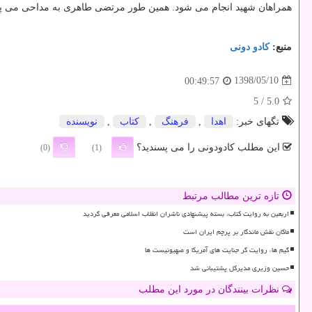
همراهان شهید انجام می شود. همین طور مرتضی طاهری به مداحی می پردازد
منبع:
كادو دونی
1398/05/10
00:49:57
/ 5
5.0
تگهای خبر:
اهدا
,
فرهنگ
,
كتاب
,
نویسنده
این مطلب کادودونی را می پسندید؟
(0)
(1)
تازه ترین مطالب مرتبط
اربعین به روایت کتاب، بسته پیشنهادی ناشران انقلاب اسلامی معرفی گردید
ماکان نقش ماندگار بر پرچم ایران است
گیم ها، روایت گر جنایت های آمریکا و صهیونیست ها
حسین وزیری مدیرکل پشتیبانی شد
نظرات بینندگان در مورد این مطلب