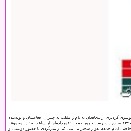
ی گردیزی از مجاهدان به نام و ملقب به چمران افغانستان و نویسنده
از «گردیز تا گوانتانامو» و ۳۵ تن از سادات نمازگزار مسجد صاحب الزمان شهر گردیز افغانستان كه توسط نیروهای تروریستی داعش در ۱۲ مرداد ۱۳۹۷ به شهادت رسیدند روز جمعه ۱۱مردادماه، از ساعت ۱۸ در مجموعه
اجتی امام جمعه اهواز سخنرانی می كند و میزگردی با حضور دوستان و