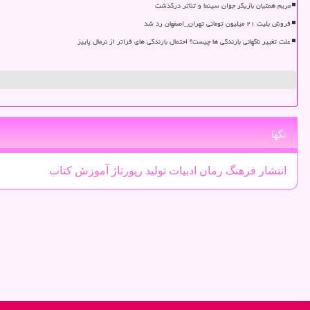
مریم همتیان بازیگر جوان سینما و تئاتر درگذشت
فروش بلیت ۲۱ میلیون تومانی تهران_اصفهان رد شد
علت تغییر ناگهانی بارندگی ها چیست؟ احتمال بارندگی های فراتر از نرمال پاییز
تگها
انتشار
فرهنگ
رمان
ادبیات
تولید
رپورتاژ
آموزش
كتاب