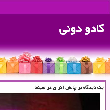
كادو دونی
یك دیدگاه بر چالش اكران در سینما