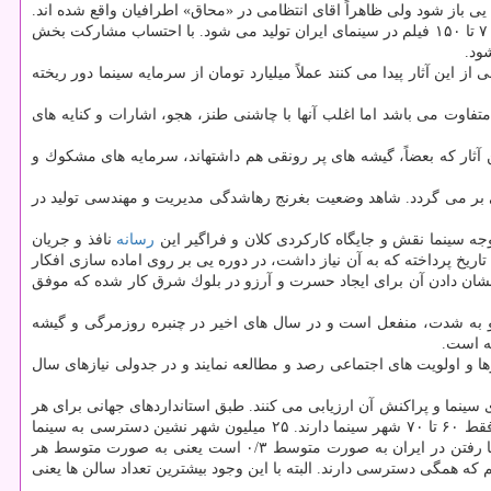
یی باز شود ولی ظاهراً اقای انتظامی در «محاق» اطرافیان واقع شده اند.
چالش اكران ریشه در چند بخش دارد. محتوای فیلم ها و عدم تنوع ژانر، ساختار كهنه و سنتی اكران و محدودیت زیرساخت ها. بر مبنای آمار سالانه، بین ۷۰ تا ۱۵۰ فیلم در سینمای ایران تولید می شود. با احتساب مشاركت بخش
ود.
 خیلی از این آثار پیدا می كنند عملاً میلیارد تومان از سرمایه سینما دور ریخته
فاوت می باشد اما اغلب آنها با چاشنی طنز، هجو، اشارات و كنایه های
 آثار كه بعضاً، گیشه های پر رونقی هم داشتهاند، سرمایه های مشكوك و
بر می گردد. شاهد وضعیت بغرنج رهاشدگی مدیریت و مهندسی تولید در
وجه سینما نقش و جایگاه كاركردی كلان و فراگیر این
رسانه
نافذ و جریان
 پرداخته كه به آن نیاز داشت، در دوره یی بر روی اماده سازی افكار
نشان دادن آن برای ایجاد حسرت و آرزو در بلوك شرق كار شده كه موفق
 و به شدت، منفعل است و در سال های اخیر در چنبره روزمرگی و گیشه
ه است.
ا و اولویت های اجتماعی رصد و مطالعه نمایند و در جدولی نیازهای سال
ینما و پراكنش آن ارزیابی می كنند. طبق استانداردهای جهانی برای هر
۱۰ هزار نفر یك سالن سینما لازم است. در ایران این رقم برای هر ۲۶۰ تا ۳۰۰ هزار نفر است. از جانب دیگر، بیشتر از ۱۰۸۰ شهر فاقد سینما هستند و فقط ۶۰ تا ۷۰ شهر سینما دارند. ۲۵ میلیون شهر نشین دسترسی به سینما
ندارند كه با احتساب روستاها این امار به ۴۶ میلیون نفر می رسد. وزیر ارشاد هم اخیراً گفتند ۸۸ درصد مردم به سینما نمی روند. شاخص سالانه سینما رفتن در ایران به صورت متوسط ۰/۳ است یعنی به صورت متوسط هر
كه همگی دسترسی دارند. البته با این وجود بیشترین تعداد سالن ها یعنی