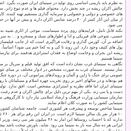
به نظرم باید بازبینی اساسی روی تولید در سینمای ایران صورت بگیرد. انت
های خصوصی و دولتی و خصولتی و سرمایه گذاری مستقیم تهیه كننده، كارگر
از میان این آثار كمتر از ۴۰ درصد شانس اكران دارند
می شود.
نكته قابل تامل، فرایندهای روی پرده سینماست. موجی از اثاری شبیه به
جنسی، شوخی های فیزیكی و ادا و اطوارهای سبك و مسخره و … به سراغ
اضافه بر آن، كورس گذاری و رقابت فراگیری است كه از جانب فیلمسازان ب
پول های كثیف وجود دارد. این روند تا كی و به كجا ختم می شود؟ اساساً،
ریشه این بحران و وخامت اوضاع به فقدان استراتژی هدفمند برای نیازس
سینما هستیم.
نگاهی به سینمای غرب نشان داده است كه افق تولید فیلم و سریال بر مبنا
ساز نیستند. سینمای غرب به صورت مشخص در ادوار مختلف بر مبنای تئور
عمومی برای جنگ با ژاپن و آلمان و رویدادهای پیرامونی آن، در دوره 
هم بودهاند و در سالهای اخیر بر روی تخریب چهره اسلام و مسلمانان با 
سینمای ایران اما فاقد نظریه و استراتژی مشخص است. افق ندارد. تول
دست و پا می زند. یكی از مهم ترین دلیل برای چالش اكران و عدم رغب
سازمان سینمایی وزارت فرهنگ و ارشاد اسلامی نیاز دارد تا كارگروهی مت
سینمایی كشور را به صورت كلان اعلام نمایند.
سینما شاخص توسعه و پیشرفت هر كشوری است. جامعه شناسان كشورها را بر
ایرانی هر ده سال سه بار به سینما می رود. شاید، باورش سخت باشد بی
۱۱۰ سالن در تهران واقع شدهاند و استان هایی داریم كه اصلاً سینما ندارند. سیستان و بلوچستان، كهكیلویه و بویر احمد و خراسان شمالی.