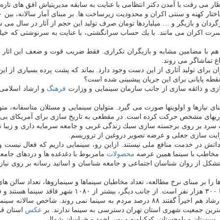
ظار می رفت با آمدن دكتر انتظامی با عنایت به سابقه مدیریتیاش افق های تازه 
دان و بازیگر و … میلیاردها تومان صرف تولید این حجم از آثار در سال می ش
 و بیش تر آنها در حسرت اكران می مانند. با یك حساب سرانگشتی، با عنایت به سرنوشتی كه
 هم با مضامین مشابه و بازیگران تكراری. فقط ضریب قوت و ضعف این اثار مت
 تماشاگر می روند.
رای تولید آثاری از این دست وجود دارد. بماند كه پشت پرده بسیاری از این
 نقطه پایانی برای این جریان پیشبینی شده است؟
ازی و ذائقه سازی از جانب سازمان سینمایی و وزارت
فرهنگ
و ارشاد اسلامی 
ی نیازها و اولویتها صورت می گیرد. متولیان سینمایی و مسئلان متاسفانه، مت
یهای مشخص حركت كرده است. در مقطعی به تاریخ سازی برای آمریكای بی تاریخ
جنگ سرد بر روی برجسته سازی سبك زندگی غربی و جامعه سرمایه داری و زیبا 
روایت سازی جعلی و عرضه تصویر دروغین از تروریسم.
یداتش در خدمت منافع ملی نیستند. ازاین رو، سینمایی داریم كه فعال نیست
ت مخاطب با سینما همین عرصه
محصولات
مامربوط با دغدغده ها و دردهای جامع
شكل از روان شناسان اجتماعی و جامعه شناسان و اساتید رسانه بر روی نیازه
 مبنای نرخ مطالعه، تعداد مخاطبان سینماها و سینماروها، تعداد سالن های س
شترین جمعیت شهری استان تهران دسترسی به سینما ندارند. بر
عكس
استان قم 