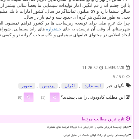
یعنی به طور میانگین هر كره ای حدود سه و نیم بار در سال.
شهرستانها آیا وقت آن نرسیده به جای
جشنواره
های زاید سینمایی، شوراه
ایجاد انقلابی در محتوای فیلمهای سینمایی و نگاه سخت گیرانه تر و كیفی 
1398/04/28
11:26:52
/ 5
5.0
تگهای خبر:
استاندارد
,
اكران
,
پردیس
,
تصویر
این مطلب کادودونی را می پسندید؟
(0)
(1)
تازه ترین مطالب مرتبط
فیلم اودیسه فروش کتاب را افزایش داد جایگاه ترجمه های متفاوت
اودیسه در ایکس لو رفت ایلان ماسک در مقابل نولان!