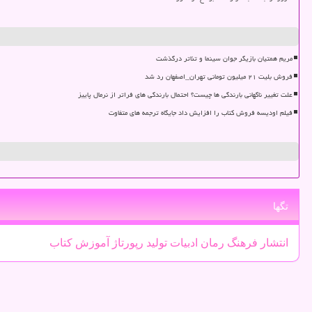
مریم همتیان بازیگر جوان سینما و تئاتر درگذشت
فروش بلیت ۲۱ میلیون تومانی تهران_اصفهان رد شد
علت تغییر ناگهانی بارندگی ها چیست؟ احتمال بارندگی های فراتر از نرمال پاییز
فیلم اودیسه فروش کتاب را افزایش داد جایگاه ترجمه های متفاوت
تگها
انتشار
فرهنگ
رمان
ادبیات
تولید
رپورتاژ
آموزش
كتاب