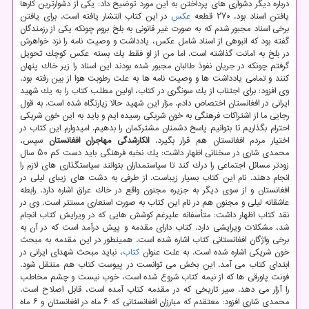
درباره دیگر دشواری های پرداختن به این مورد توضیح داد: یكی از دشوارترین كارها
یافتن اسناد بود. ۲۷۰ قطعه
عكس
در این كتاب انتشار یافته است. برای یافتن
برخی اسناد مجبور شدم كه به صورت غیر قانونی به بلخ بروم چونكه یكی از رزمندگان
گفته بود كه انبوهی از اسناد شامل عكس، یادداشت و وصیت نامه را نزد خواهرش
در بلخ به امانت گذاشته است. اما من از او فقط یك بسته عكس كوچك تحویل
گرفتم چونكه در جریان نفوذ طالبان مجبور شده بودند این اسناد را زیر خاك پنهان
كنند و تمامی یادداشت ها و وصیت نامه ها به علت رطوبت هوا از بین رفته بود.
وی افزود: برای اجتناب از یك سونگری در كتاب، اولین مطلب كتاب را به یك شهید
ایرانی در افغانستان اختصاص دادم. مزار این شهید حالا زیارتگاه شده است. به قول
رجایی ما از اشتراكات فرهنگی به خون شریكی رسیده ایم و باید به این خون شریكی
احترام بگذاریم تا بتوانیم پاسخ دشمنان مشتركمان را بدهیم. امیدوارم این كتاب در
اختیار مردم افغانستان هم قرار بگیرد.
انكارشدگی مهاجران افغانستان
سپس،
محمدی شاری در سخنانی اظهار داشت: یك نخبه فرهنگی باید دست كم ۵۰ سال
زودتر مسائل اجتماعی را درك كند تا سیاستمداران بتوانند سیاستگذاری های لازم را
انجام دهند. نام این كتاب بسیار زیباست. از طرفی به دشت های زیبای لیلی در
افغانستان و از سوی دیگر به جزیره مجنون واقع در خاك عراق اشاره دارد. رابطه
عاشقانه لیلی و مجنون هم در نام این كتاب به صورت استعاری مستتر است. وی در
نقد كتاب اظهار داشت: متأسفانه علیرغم كوشش هایی كه در ویرایش كتاب انجام
شد، مشكلات ویرایشی دارد. كتاب دارای مقدمه و پیش درآمد است كه در آن به
برخی واژگان افغانستانی كتاب اشاره شده است. همینطور در این مقدمه به مبحث
خون شریكی اشاره شده است. به علت عنوان
كتاب
، نباید مبحث شهدای ایرانی در
ابتدای كتاب می آمد. این بخش می توانست در پیوست كتاب هم منتقل شود.
فونت پاورقی ها كه از نیمه كتاب شروع شده است، خوب نیست و چشم مخاطب
را آزار می دهد. سیر تاریخی كه در مقدمه كتاب آمده است، قابل اصلاح است.
محمدی شاری افزود: معتقدم كه مبارزان افغانستانی كه ۶ ماه در افغانستان و ۶ ماه