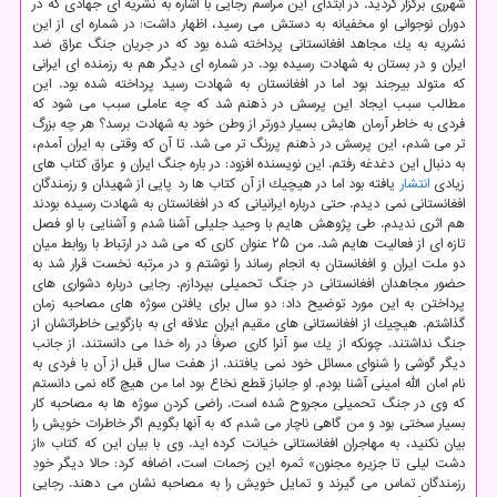
شهرری برگزار گردید. در ابتدای این مراسم رجایی با اشاره به نشریه ای جهادی كه در
دوران نوجوانی او مخفیانه به دستش می رسید، اظهار داشت: در شماره ای از این
نشریه به یك مجاهد افغانستانی پرداخته شده بود كه در جریان جنگ عراق ضد
ایران و در بستان به شهادت رسیده بود. در شماره ای دیگر هم به رزمنده ای ایرانی
كه متولد بیرجند بود اما در افغانستان به شهادت رسید پرداخته شده بود. این
مطالب سبب ایجاد این پرسش در ذهنم شد كه چه عاملی سبب می شود كه
فردی به خاطر آرمان هایش بسیار دورتر از وطن خود به شهادت برسد؟ هر چه بزرگ
تر می شدم، این پرسش در ذهنم پررنگ تر می شد. تا آن كه وقتی به ایران آمدم،
به دنبال این دغدغه رفتم. این نویسنده افزود: در باره جنگ ایران و عراق كتاب های
زیادی
انتشار
یافته بود اما در هیچیك از آن كتاب ها رد پایی از شهیدان و رزمندگان
افغانستانی نمی دیدم. حتی درباره ایرانیانی كه در افغانستان به شهادت رسیده بودند
هم اثری ندیدم. طی پژوهش هایم با وحید جلیلی آشنا شدم و آشنایی با او فصل
تازه ای از فعالیت هایم شد. من ۲۵ عنوان كاری كه می شد در ارتباط با روابط میان
دو ملت ایران و افغانستان به انجام رساند را نوشتم و در مرتبه نخست قرار شد به
حضور مجاهدان افغانستانی در جنگ تحمیلی بپردازم. رجایی درباره دشواری های
پرداختن به این مورد توضیح داد: دو سال برای یافتن سوژه های مصاحبه زمان
گذاشتم. هیچیك از افغانستانی های مقیم ایران علاقه ای به بازگویی خاطراتشان از
جنگ نداشتند. چونكه از یك سو آنرا كاری صرفاً در راه خدا می دانستند. از جانب
دیگر گوشی را شنوای مسائل خود نمی یافتند. از هفت سال قبل از آن با فردی به
نام امان الله امینی آشنا بودم. او جانباز قطع نخاع بود اما من هیچ گاه نمی دانستم
كه وی در جنگ تحمیلی مجروح شده است. راضی كردن سوژه ها به مصاحبه كار
بسیار سختی بود و من گاهی ناچار می شدم كه به آنها بگویم اگر خاطرات خویش را
بیان نكنید، به مهاجران افغانستانی خیانت كرده اید. وی با بیان این كه كتاب «از
دشت لیلی تا جزیره مجنون» ثمره این زحمات است، اضافه كرد: حالا دیگر خودِ
رزمندگان تماس می گیرند و تمایل خویش را به مصاحبه نشان می دهند. رجایی