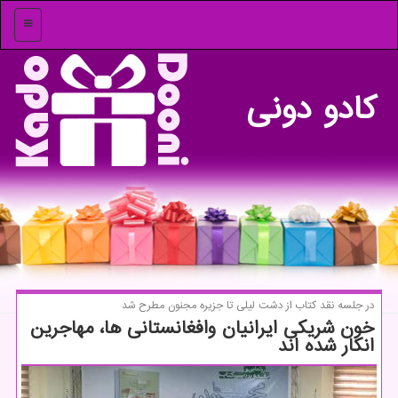
منو
كادو دونی
در جلسه نقد كتاب از دشت لیلی تا جزیره مجنون مطرح شد
خون شریكی ایرانیان وافغانستانی ها، مهاجرین
انكار شده اند