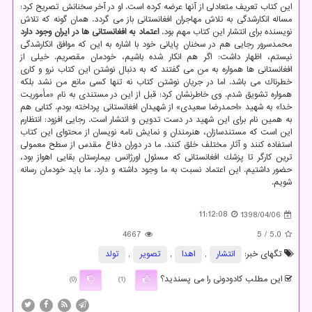
این كتاب تعریف متعادلی از آنها عرضه كرده است. او در آخر سخنانش تصریح كرد:
مساله انكارشدگی به تلاش مهاجران افغانستانی باز می گردد. همان گونه كه تلاش
نویسنده برای انتشار این كتاب مهم بود.
اعتماد به افغانستانی ها در ایران وجود دارد
محمدسرور رجایی هم در سخنان پایانی خود با اشاره به این كه موافق انكارشدگی
نیستم، اظهار داشت: اگر هم انكار شده باشیم، خودمان مقصریم. خیلی از
افغانستانی ها همواره به من می گفتند كه به دنبال نوشتن این كتاب نرو و كاری
خطرناك می باشد. اما در جریان نوشتن كتاب نه تنها كسی مانع من نشد بلكه
همواره تشویق شدم. وی خاطرنشان كرد: قبل از این در مستندی به نام «مأموریت
خدا» به شهید «احمدرضا سعیدی» از شهیدان افغانستانی پرداخته بودم. كتابی هم
به همین نام برای این شهید در دست تدوین و انتشار است. رجایی افزود: انتظارم
این است كه مستندسازان، هنرمندان و نمایش نامه نویسان از محتوای این كتاب
استفاده كنند و آثار مختلف خلق كنند. ما در دوران دفاع مقدس از سطح معمولی
ترین كارگر تا پزشك افغانستانی كه مسئول اورژانس بیمارستان بقایی اهواز بود،
حضور داشتیم. این اعتماد نسبت به ما وجود داشته و دارد. ما باید خودمان رسانه
شویم.
11:12:08
1398/04/06
4667
/ 5
5.0
تگهای خبر:
انتشار
,
اهدا
,
تصویر
,
تولد
این مطلب کادودونی را می پسندید؟
(0)
(1)