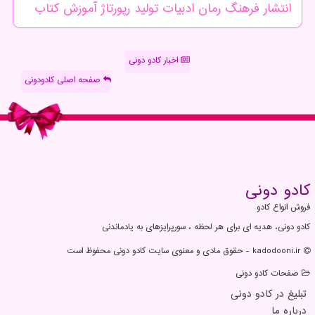
انتشار
فرهنگ
رمان
ادبیات
تولید
رپورتاژ
آموزش
كتاب
اخبار کادو دونی
صفحه اصلی کادودونی
كادو دونی
فروش انواع کادو
کادو دونی، هدیه ای برای هر لحظه ، سورپرایزهای به یادماندنی
kadodooni.ir - حقوق مادی و معنوی سایت كادو دونی محفوظ است
صفحات كادو دونی
تبلیغ در كادو دونی
درباره ما