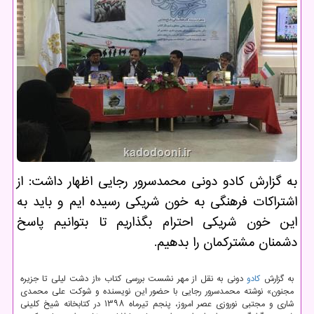
به گزارش كادو دونی محمدسرور رجایی اظهار داشت: از
اشتراكات فرهنگی به خون شریكی رسیده ایم و باید به
این خون شریكی احترام بگذاریم تا بتوانیم پاسخ
دشمنان مشتركمان را بدهیم.
به گزارش
كادو
دونی به نقل از مهر نشست بررسی كتاب «از دشت لیلی تا جزیره
مجنون» نوشته محمدسرور رجایی با حضور این نویسنده و شوكت علی محمدی
شاری و مجتبی نوروزی عصر امروز، پنجم تیرماه ۱۳۹۸ در كتابخانه شیخ كلینی