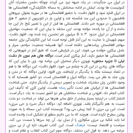
در ایران می جنگیدند، در یك جبهه نبرد می كردند چونكه دشمن مشترك آنان
كمونیست ها بودند. ایشان در ادامه سخنانش به مساله «انكارشدگی» افغانستانی ها
در ایران اشاره نمود و اظهار داشت: با حضور افغانستانی ها در سوریه بعنوان نیروهای
فاطمیون تا حدودی این سد شكسته شد و اولین بار در تلویزیون از حضور ۲ هزار
افغانستانی در سوریه خبر دادند. افغانستانی ها قبل از این با تعبیر تلخ «از این جا
مانده و از آن جا رانده» مواجه بودند. این منتقد با بیان این كه جمعیت مهاجران
افغانستانی در ایران حدود ۳ تا ۵ میلیون نفر تخمین زده شده بود، اظهار داشت:
سهم شهیدان با عنایت به این آمار قابل توجه است اما این انكارشدگی برای جامعه
مهاجر افغانستان پیامدهایی داشته است. آنها همیشه جمعیت مزاحم، سربار و
عامل بیكاری خوانده می شوند. این در شرایطی است كه طبق آمار در شهرهایی كه
افغانستانی ها حضور دارند، آمار بیكاری كمتر است.
دوگانه های هم سوی «از دشت
لیلی تا جزیره مجنون»
نوروزی دیگر سخنران این برنامه بود. وی با بیان این كه
دوگانه های زیادی در این اثر به چشم می خورد، اظهار داشت: این دوگانه ها با هم
در تضاد نیستند بلكه با یگدیگر در ارتباطند. وی افزود: اولین دوگانه كه در متن و
روی جلد به نظر می رسد، دوگانه ایران و افغانستان است. دو كشور همسایه كه با
وجود داشتن زبان مشترك شناخت و تصویر درستی از یكدیگر ندارند. حتی شناخت
افغانستانی ها از ایرانیان هم تحت تأثیر
رسانه
هاست. اولین كاری كه تألیف این
كتاب انجام داد، افزودن بر شناخت مخاطبان هر دو كشور نسبت به یك دیگر است.
انتشار كتاب در اینباره بسیار بیشتر از خلق سایر هنرها می تواند در شناخت دو ملت
نسبت به هم تأثیرگذار باشد. نوروزی اضافه كرد: دوگانه دیگر «مرز» و «بی مرزی»
است. این بی مرزی تا كجا پیش می رود؟ نویسنده كتاب این مساله را به صورت
روشن مطرح نكرده است. هرچند كه ما می دانیم منظور او تشكیل امت واحده است
اما باید شائبه بی مرزی سكولاری را از میان برد. آن چه مرزها را سست می كند،
سیاست و اقتصاد نیست؛
فرهنگ
است. این كتاب تعریف تازه ای از بی مرزی
عرضه می دهد. به قول این منتقد، دوگانه سوم این كتاب انقلاب و نظام است و