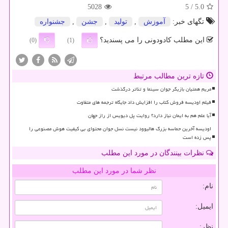
5028
/ 5
5.0
تگهای خبر:
آموزش
,
تولید
,
جشن
,
جشنواره
این مطلب کادودونی را می پسندید؟
(0)
(1)
تازه ترین مطالب مرتبط
مریم همتیان بازیگر جوان سینما و تئاتر درگذشت
فیلم اودیسه فروش کتاب را افزایش داد جایگاه ترجمه های متفاوت
آیا علم هم به ایمان نیاز دارد؟ روایت پل دیویس از راز جهان
اودیسه آخرین حماسه بزرگ هالیوود نیست نسل جوان محتوای بی کیفیت هوش مصنوعی را
پس زده است
نظرات بینندگان در مورد این مطلب
نظر شما در مورد این مطلب
نام:
ایمیل:
نظر: