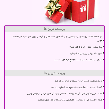
پربیننده ترین ها
در منطقه خاکستری تصویر سینمایی از بنگاه های فاسد مالی و گردش پول های سیاه در اقتصاد
جهانی
چرا پخش زنده از ثریا گرفته شد؟
شور جام جهانی روی پرده نقره ای
امروز ارتباطات با سرنوشت جوامع گره خورده است
پربحث ترین ها
مریم همتیان بازیگر جوان سینما و تئاتر درگذشت
فروش بلیت ۲۱ میلیون تومانی تهران_اصفهان رد شد
علت تغییر ناگهانی بارندگی ها چیست؟ احتمال بارندگی های فراتر از نرمال پاییز
فیلم اودیسه فروش کتاب را افزایش داد جایگاه ترجمه های متفاوت