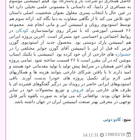
حاصل همكاری دو شركت یار و پاسارگاد بود. فیلم انیمیشنی موسوم
به مسافری از دایتیا، كه داستانی با مضمونی علمی تخیلی دارد اما
در عین حال با انتخاب پسری معلول بعنوان شخصیت اصلی داستان
خود تلاش می كند تا از نگاهی متفاوت به دنیا نگاه كند. ارائه سوم هم
توسط استودیوی رویان و انیمیشن آنی و مانی انجام شد. مجموعه
۲۶ قسمتی آموزشی كه با تمركز روی توانمندسازی
كودكان
در
روابط اجتماعی و احساسی خود متمركز است. آخرین پروژه ایرانی
هم انیمیشن پارك دوستی بود. محصول جدید از استودیوی گوزن
قرمز كه قبل از این با انیمیشن آقای گوزن جوایز مختلفی را در
جشنواره
های خارجی از آن خود كرده بود. انیمیشنی با تكنیك استاپ
موشن كه در آن مقرر است تا ۲۶ قسمت ساخته شود. تمامی پروژه
های اخیر همچنان در شرایط پیش تولید یا تولید مقدماتی خود هستند و
امید دارند تا با یافتن شركای خارجی بتوانند هزینه ها و همكاریهای
فنی لازم برای تكمیل پروژه های خودرا بدست آورند. باقی
استودیوهای ایرانی حاضر در رویداد نیز درگیر گفتگوهای فشرده ای با
طرف های خارجی برای
فروش
و توزیع محصولات خود در سایر
نقاط جهان بودند. توافقاتی كه می تواند به صورت بالقوه تأثیر قابل
توجهی در معرفی بهتر صنعت انیمیشن ایران در جهان داشته باشد.
منبع:
كادو دونی
1398/03/10
14:11:31