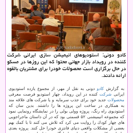
كادو دونی: استودیوهای انیمیشن سازی ایرانی شركت
كننده در رویداد بازار جهانی محتوا كه این روزها در مسكو
در حال برگزاری است محصولات خودرا برای مشتریان بالقوه
ارائه دادند.
به گزارش
كادو
دونی به نقل از مهر، از مجموع یازده استودیوی
ایرانی
شركت
كننده در این رویداد، چهار استودیو فرصت معرفی
محصولات
جدید خود برای جذب سرمایه و یا شركت های علاقه مند
به همكاری در ساخت این پروژه ها را داشتند. بدین سان كه
استودیوی راه رنگ، پروژه وولی بولی را در نمایشگاه رونمایی نمود
كه مجموعه انیمیشنی ۵۲ قسمتی بود كه در آن داستان ماجراجویی
های چهار كودك را روایت می كرد كه تلاش می كنند تا با كمك بهم
بعضی از مشكلات واقعی دنیای فانتزی خودرا حل كنند. پروژه بعدی