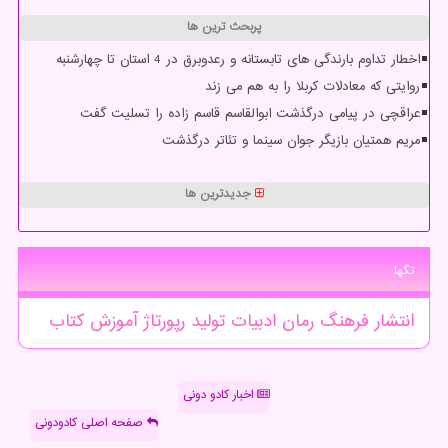
پربحث ترین ها
اخطار تداوم بارندگی های تابستانه و رعدوبرق در 4 استان تا چهارشنبه
روایتی که معادلات کربلا را به هم می زند
عراقچی در پیامی درگذشت ابوالقاسم قاسم زاده را تسلیت گفت
مریم همتیان بازیگر جوان سینما و تئاتر درگذشت
جدیدترین ها
تگها
انتشار
فرهنگ
رمان
ادبیات
تولید
رپورتاژ
آموزش
كتاب
اخبار کادو دونی
صفحه اصلی کادودونی