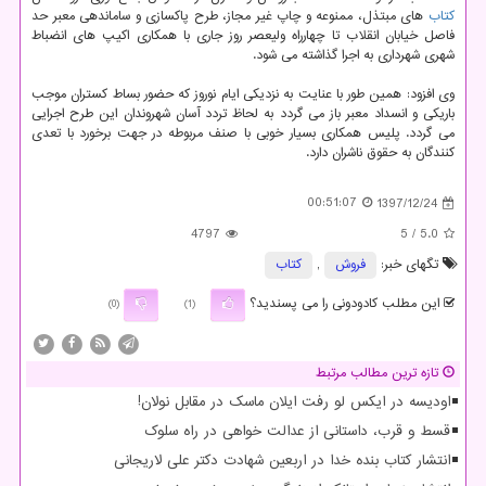
كتاب
های مبتذل، ممنوعه و چاپ غیر مجاز، طرح پاكسازی و ساماندهی معبر حد
فاصل خیابان انقلاب تا چهارراه ولیعصر روز جاری با همكاری اكیپ های انضباط
شهری شهرداری به اجرا گذاشته می شود.
وی افزود: همین طور با عنایت به نزدیكی ایام نوروز كه حضور بساط كستران موجب
باریكی و انسداد معبر باز می گردد به لحاظ تردد آسان شهروندان این طرح اجرایی
می گردد. پلیس همكاری بسیار خوبی با صنف مربوطه در جهت برخورد با تعدی
كنندگان به حقوق ناشران دارد.
00:51:07
1397/12/24
4797
/ 5
5.0
تگهای خبر:
فروش
,
كتاب
این مطلب کادودونی را می پسندید؟
(0)
(1)
تازه ترین مطالب مرتبط
اودیسه در ایکس لو رفت ایلان ماسک در مقابل نولان!
قسط و قرب، داستانی از عدالت خواهی در راه سلوک
انتشار کتاب بنده خدا در اربعین شهادت دکتر علی لاریجانی