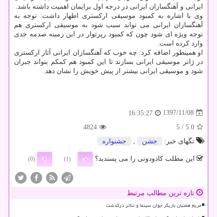
ایرانی و آهنگسازان ایرانی در درجه اول برایمان اهمیت داشته باشد.
وی با اشاره به كمبود موسیقی اركستری اظهار داشت: توجه به
آهنگسازان ایرانی می تواند سبب شود به موسیقی اركستری هم
توجه ویژه ای شود چون كه كمبود رپرتوار در این زمینه صدمه جدی
وارد كرده است.
او همینطور اضافه كرد: چه خوب كه آهنگسازان ایرانی آثار اركستری
در ژانر موسیقی ایرانی بسازند تا این كمبود هم كمكم بتواند جبران
شود و موسیقی ایرانی بیشتر از پیش خویش را نشان دهد.
1397/11/08
16:35:27
4824
/ 5
5.0
تگهای خبر:
جشن
,
جشنواره
این مطلب کادودونی را می پسندید؟
(0)
(1)
تازه ترین مطالب مرتبط
مریم همتیان بازیگر جوان سینما و تئاتر درگذشت