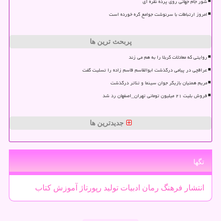
شور جام جهانی روی پرده نقره ای
امروز ارتباطات با سرنوشت جوامع گره خورده است
پربحث ترین ها
روایتی که معادلات کربلا را به هم می زند
عراقچی در پیامی درگذشت ابوالقاسم قاسم زاده را تسلیت گفت
مریم همتیان بازیگر جوان سینما و تئاتر درگذشت
فروش بلیت ۲۱ میلیون تومانی تهران_اصفهان رد شد
جدیدترین ها
تگها
انتشار
فرهنگ
رمان
ادبیات
تولید
رپورتاژ
آموزش
كتاب