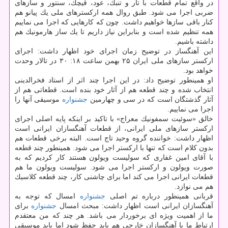
در واقع تمام قطعات با تار و تنبك، عود، قیچك، سنتور و سازهای
ضربی اجرا می شود. طبق روال همه اركسترهای ملی یك پیانو هم
كنار باقی سازها خواهیم داشت. چون كه كارهایی كه اجرا می نماییم
همه تنظیم شده است و بنابراین نیاز داریم تا یك ساز هارمونیك هم
داشته باشیم.
این آهنگساز در توضیح زمان اجرای خود اظهار داشت: اجرای
اركستر سازهای ملی ایران ۲۵ بهمن ساعت ۱۸: ۳۰ در تالار وحدت
خواهد بود.
او همینطور توضیح داد: در این اجرا چند اثر از استاد فخرالدینی
انتخاب شده و چند قطعه هم از آثار خود بنده است. قطعاتی هم از
آثار گذشتگان است كه در سی و چهارمین
جشنواره
موسیقی آنها را
اجرا می نماییم.
خالق «سوئیت سمفونیك معراج» با تاكید بر اینكه پایه اصلی اجرای
اركستر سازهای ملی ایرانی، از قطعات آهنگسازان ایرانی است
اظهار داشت: خواننده گروه وحید تاج است. البته برخی قطعات هم
بدون كلام است كه تنها با اركستر اجرا می شود. همینطور چند قطعه
با آقای امین غفاری كه سولیست ویولون هستند كار كردیم كه به
صورت ویولون و اركستر اجرا می شود. سولیست ویولون ما هم
قطعات ایرانی اجرا می كند اما برای چاشنی كار، چند قطعه كلاسیك
هم می نوازد.
قربانی همینطور درباره تم اصلی
جشنواره
امسال كه توجه به
آهنگسازان ایرانی است اظهار داشت: مبحث امسال
جشنواره
برای
ما از اهمیت ویژه ای برخوردار می باشد. هر چند كه من معتقدم
ارتباط ما با آهنگسازان خارجی هم باید حفظ شود اما باید موسیقی