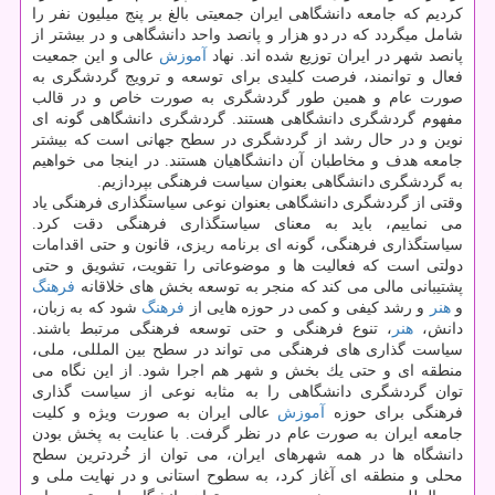
كردیم كه جامعه دانشگاهی ایران جمعیتی بالغ بر پنج میلیون نفر را
شامل میگردد كه در دو هزار و پانصد واحد دانشگاهی و در بیشتر از
پانصد شهر در ایران توزیع شده اند. نهاد
آموزش
عالی و این جمعیت
فعال و توانمند، فرصت كلیدی برای توسعه و ترویج گردشگری به
صورت عام و همین طور گردشگری به صورت خاص و در قالب
مفهوم گردشگری دانشگاهی هستند. گردشگری دانشگاهی گونه ای
نوین و در حال رشد از گردشگری در سطح جهانی است كه بیشتر
جامعه هدف و مخاطبان آن دانشگاهیان هستند. در اینجا می خواهیم
به گردشگری دانشگاهی بعنوان سیاست فرهنگی بپردازیم.
وقتی از گردشگری دانشگاهی بعنوان نوعی سیاستگذاری فرهنگی یاد
می نماییم، باید به معنای سیاستگذاری فرهنگی دقت كرد.
سیاستگذاری فرهنگی، گونه ای برنامه ریزی، قانون و حتی اقدامات
دولتی است كه فعالیت ها و موضوعاتی را تقویت، تشویق و حتی
پشتیبانی مالی می كند كه منجر به توسعه بخش های خلاقانه
فرهنگ
و
هنر
و رشد كیفی و كمی در حوزه هایی از
فرهنگ
شود كه به زبان،
دانش،
هنر
، تنوع فرهنگی و حتی توسعه فرهنگی مرتبط باشند.
سیاست گذاری های فرهنگی می تواند در سطح بین المللی، ملی،
منطقه ای و حتی یك بخش و شهر هم اجرا شود. از این نگاه می
توان گردشگری دانشگاهی را به مثابه نوعی از سیاست گذاری
فرهنگی برای حوزه
آموزش
عالی ایران به صورت ویژه و كلیت
جامعه ایران به صورت عام در نظر گرفت. با عنایت به پخش بودن
دانشگاه ها در همه شهرهای ایران، می توان از خُردترین سطح
محلی و منطقه ای آغاز كرد، به سطوح استانی و در نهایت ملی و