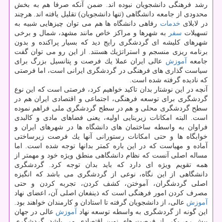
رشد فرهنگی دانشجویان نبوده اند. ضمن آنكه صرفا هم به بخش
محدودی از جامعه دانشگاهی (تنها دانشجویان) تقلیل یافته اند. هرچند
در لابلای
خدمات
رفاهی دانشگاه ها هم می توان چیزهایی شبیه به
تسهیلات
سفر
به شهرها و مراكز خاص مانند مشهد، شمال و برخی
شهرهای كلیشه ای گردشگری رایج دید كه بسیار پراكنده و بدون
برنامه ریزی منسجم و استراتژیك هستند. از این رو می توان گفت
جامعه
آموزش
عالی ایران عملا یك فرصت و پتانسیل بزرگ برای
سیاست گذاری های فرهنگی در گردشگری ایرانی است، اما فرصتی
كه نادیده گرفته شده است.
آنچه در این نوشتار بدان تاكید خواهیم كرد، فرصتی است كه این نوع
گردشگری برای توسعه فرهنگی، اجتماعی و اقتصادی ایران هم در
سطح گردشگری محلی و هم در سطح گردشگری ملی فراهم نموده
است. البته امكانات زیربنایی اولیه، یعنی فضاهای مادی و كالبدی
فراوان به واسطه ساختمان های دانشگاه ها در شهرهای ایران و
خوابگاه ها و حتی امكانات رستورانی آنها یك فرصت زیرساختی
آماده و مهیاست كه در این باره كمتر بدانها توجه شده است. اما
مساله اصلی آنست كه نظام دانشگاهی منطق ویژه خود و مهمتر از
همه تقویم ویژه ای دارد كه باید بدان توجه كرد. گردشگری
دانشگاهی از این نگاه، نوعی از گردشگری می باشد كه انگیزه
اصلی گردشگران، آموختن، كشف كردن، تجربه كردن و حتی
مصرف كردن امور فرهنگی است كه ذینفعان اصلی آن، اعضای نهاد
آموزش
عالی، از دانشجویان گرفته تا استادان و كارمندان خواهند بود.
این گونه از گردشگری به واسطه توسعه نهاد
آموزش
عالی در جهان
پیش رو، یكی از فرصت های نوین اقتصادی می باشد. گردشگری