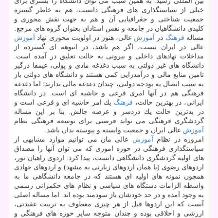
بین المللی رسید. به همین سبب می توان دانشگاه را بستری برای
خیلی از سیاستگذاری های فرهنگی دانست، هم به خاطر گستره
جمعیت شناختی و جغرافیایی آن و هم به جهت نقش محوری و
كلیدی دانشگاهیان در جامعه و نقش استادان بعنوان گروه های مرجع.
مساله
فرهنگ
در
آموزش
عالی، هنوز در اولویت محوری نهاد
آموزش
عالی در ایران نیست، اگر هم باشد، در انبوهه ای گسترده از
مداخلات نهادهای داخلی و بیرونی به حالت تعلیق در آمده است.
دانشگاه های غیر دولتی به سبب دغدغه مادی و پولی، عیمقا درگیر
تامین منابع مالی و درآمدزایی كمی هستند و دانشگاه های دولتی باز
به سبب اتصال به بودجه دولتی، چندان دغدغه مالی ندارند؛ اما دغدغه
فرهنگی هم در آنها امری فرعی و حاشیه ای است. در دانشگاه
ایرانی، در بهترین حالت،
فرهنگ
یك امر حاشیه ای و فرعی است و
در بدترین حالت یك دردسر و عرصه چالش. بنا بر این مساله
گردشگری فرهنگی می تواند فرصتی برای توسعه فرهنگی نظام
آموزش
عالی ایران و جمعیت وابسته و پیوسته بدان باشد.
امروزه در نظام
آموزش
عالی مان می توانیم موارد مشابهی از
سیاستگذاری فرهنگی در حوزه اموری كه می توان آنها را مصداق
های اولیه گردشگری دانشگاهی دانست، پیدا كرد: اردوی راهیان نور،
اردوهای رضوی (یا همان اردوهای زیارتی به مشهد) و اردوهای جهادی
همچون نمونه های اولیه ای هستند كه در جامعه دانشگاهی ما به
واسطه الزامات دستگاه های سیاسی و نظام های حكمرانی رسمی
به وجود آمده و در حد خودشان باز سودمند بوده اند. اما مساله اصلی
آنست كه این اردوها قبل از هر چیزی معطوف به تربیت عقیدتی،
ارزشی و اخلاقی بوده و چندان متوجه سایر حوزه های فرهنگی و