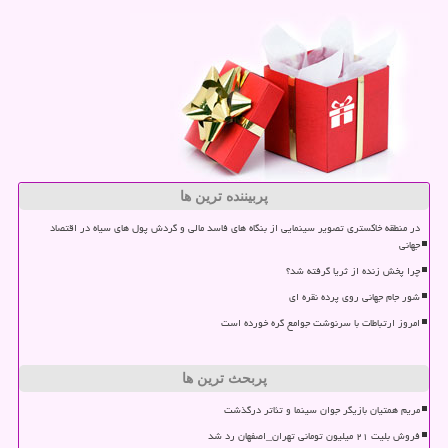
پربیننده ترین ها
در منطقه خاکستری تصویر سینمایی از بنگاه های فاسد مالی و گردش پول های سیاه در اقتصاد
جهانی
چرا پخش زنده از ثریا گرفته شد؟
شور جام جهانی روی پرده نقره ای
امروز ارتباطات با سرنوشت جوامع گره خورده است
پربحث ترین ها
مریم همتیان بازیگر جوان سینما و تئاتر درگذشت
فروش بلیت ۲۱ میلیون تومانی تهران_اصفهان رد شد