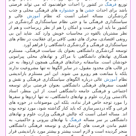
توزیع
فرهنگ
در كشور را احداث خواهدنمود كه می تواند فرصتی
باشد برای احداث
جشن
ها و
جشنواره
های فرهنگی محلی و جذب
گردشگران. مساله اصلی آنست كه نظام
آموزش
عالی و
سیاستگذاری فرهنگی ما و حتی نظام سیاستگذاری گردشگری در
كشور ما باید این فرصت و امكان را هم از نظر زیرساخت و هم از
نظر مشتریان بالقوه در محاسبات خویش وارد كند. شاید این بی
رونقی اقتصادی، محرك های ذهنی كافی برای عقلانیت در نظام های
سیاستگذاری فرهنگی و گردشگری دانشگاهی را فراهم آورد.
توسعه گردشگری دانشگاهی بعنوان یك سیاست فرهنگی، مستلزم
همكاری نهادهای دانشگاهی با مراكز و نهادهای محلی پیرامونی
خودشان است. متاسفانه رخدادهای فرهنگی همچون اردوها، به جز
در قالب های محدود مقبول، در سایر الگوها نه تنها مشروعیت ندارند
بلكه با ممانعت هم روبرو می شوند. این امر مستلزم بازاندیشی
نظام
آموزش
عالی درباره الگوهای سیاستگذاری فرهنگی و نقش و
اهمیت سفرهای فرهنگی دانشگاهی بعنوان فرصتی برای توسعه
اجتماعی و فرهنگی جامعه دانشگاهی است. از این منظر، اسناد
بالادستی وزارت علوم و نهادهای دانشگاهی، نه تنها اردوها و سفرها
را مورد توجه خاص قرار نداده، بلكه این موضوعات در حوزه های
فرعی و گاه دردسرسازی كه باید كنار گذاشته شود، مورد توجه بوده
اند. مساله اصلی آنست كه چالش فرهنگی وزارت علوم و نهادهای
دانشگاهی بر سر مساله
فرهنگ
با نهادهای بیرونی و حاكمیتی، به
عقیم ماندن فرصت های گردشگری و توسعه فرهنگی دانشگاهی
منجر گردیده است و لازم است بیشتر و بیشتر مورد بازاندیشی قرار