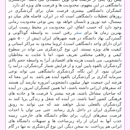
دانشگاهی در این مفهوم، محدودیت ها و فرصت های ویژه ای دارد.
كنشگران دانشگاهی بیشتری فرصت شان برای گردشگری در
روزهای تعطیلات دانشگاهی است كه در ایران، فاصله های میان دو
نیمسال، عید نوروز و تابستان خواهد بود. پس نوعی محدودیت زمانی
وجود دارد كه حسب اتفاق، این محدودیت در محیط زیست ایران
بهترین زمان ها برای
سفر
رفتن است. به واسطه گوناگونی و
گستردگی نهاد دانشگاه در همه شهرهای ایران (بیش از ۵۰۰ شهر
ایران دارای واحد دانشگاهی است)، لزوما محدود به مراكز استانی و
كیفیت های ویژه نیستند. این نوع گردشگری می تواند در سطوح
كیفی و رفاهی مختلفی تعریف شود، اما با عنایت به مخاطبان
دانشجویی، می بایست هزینه های اقتصادی آنرا به واسطه حجم بالای
گردشگران بالقوه پایین آورد و از فزایش شمار گردشگران، درآمد را
جبران نمود. از این نگاه، گردشگری دانشگاهی می تواند نوعی
سرمایه گذاری بر گردشگران بالقوه آینده هم باشد. به این معنا كه
هرچند این جمعیت چهار میلیون دانشجویی امروزه نیازمند آن هستند
كه سفرهای ارزانی داشته باشند، اما همین كنشگران امروز، در آینده
كه صاحبان مشاغل باشند، هرچه بیشتر با فرصت ها و جاذبه های
فرهنگی كشور آشنا باشند، در آینده كه شغل و زندگی برپا كنند به
گردشگران بالفعلی تبدیل خواهند شد كه می توانند به رونق
گردشگری ایران در داخل یاری رسانند. حتی می توان با احداث
فرصت سفرهای ارزان، برای نظام دانشگاه های خارجی، زمینه
جذب آنها به ایران از راه زیرساخت ها و تسهیلات دانشگاه های
ایرانی هم پرداخت. به سخن دیگر، این نوع گردشگری نه تنها در گام