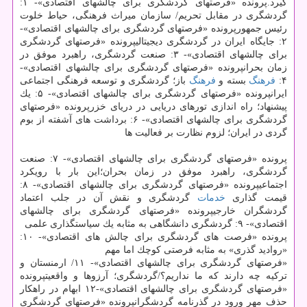
گیرد.پرونده «فرصتهای گردشگری برای چالشهای اقتصادی»- ۱:
گردشگری در مقابل تحریم/ سازمان میراث فرهنگی، حیاط خلوت
رئیس جمهورپرونده «فرصتهای گردشگری برای چالشهای اقتصادی»-
۲: جایگاه ایران در گردشگری دیجیتالیپرونده «فرصتهای گردشگری
برای چالشهای اقتصادی»- ۳: صنعت گردشگری، راهبرد موفق در
زمان بحرانپرونده «فرصتهای گردشگری برای چالشهای اقتصادی»-
۴:
فرهنگ
بسته و
فرهنگ
باز؛ گردشگری و توسعه فرهنگی اجتماعی
ایرانپرونده «فرصتهای گردشگری برای چالشهای اقتصادی»- ۵: یك
پیشنهاد؛ راه اندازی تورهای دریایی در دریای خزرپرونده «فرصتهای
گردشگری برای چالشهای اقتصادی»- ۶: برداشت های آشفته از بوم
گردی در ایران؛ لزوم نظارت بر فعالیت ها
پرونده «فرصتهای گردشگری برای چالشهای اقتصادی»- ۷: صنعت
گردشگری، راهبرد موفق در زمان بحران؛این بار با رویكرد
اجتماعیپرونده «فرصتهای گردشگری برای چالشهای اقتصادی»- ۸:
قیمت گذاری
خدمات
گردشگری و نقش آن در جلب اعتماد
گردشگران خارجیپرونده «فرصتهای گردشگری برای چالشهای
اقتصادی»- ۹: گردشگری دانشگاهی به مثابه یك سیاستگذاری علمی
پرونده «فرصت های گردشگری برای چالش های اقتصادی»- ۱۰:
«روادید گذری» به مثابه فرصتی كوچك اما مهم
«فرصتهای گردشگری برای چالشهای اقتصادی»- ۱۱/ ارمنستان و
تركیه چه دارند كه ما نداریم؟/گردشگری؛ آرزوها و واقعیتپرونده
«فرصتهای گردشگری برای چالشهای اقتصادی»-۱۲ ابهام در راهكار
حذف مهر ورود در گذرنامه گردشگرانپرونده «فرصتهای گردشگری