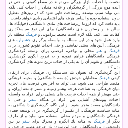
نخست با احداث بازار بزرگی می تواند در مقطع كنونی و حتی در
آینده موج بزرگی از گردشگران و علاقه مندان را احداث كند، بلكه
می تواند سبب توسعه زیرساخت هایی شود كه در روزهای تعطیل
بدون استفاده بوده و اساسا هزینه های اقتصادی زیادی خواهد داشت.
باید دقت كرد كه لزوما زیرساخت های مادی دانشگاهی (خوابگاه ها،
سالن ها و رستوران های دانشگاهی) برای این نوع سیاستگذاری
كفایت نمی كند، بلكه لازم است محیط پیرامونی و
فرهنگ
منطقه باز
وارد عمل شود و در این مساله به واسطه برگزاری
جشنواره
های
فرهنگی، آیین های سنتی نمایشی و حتی احداث تقویم كشوری برای
فرهنگ
و
هنر
محلی و نواحی، فرصتی برای توسعه گردشگری
فرهنگی دانشگاهیان فراهم نموده و به تدریج الگوی گردشگری
دانشگاهی و تقویم آن را به یكی از جذاب ترین نمونه های گردشگری
بدل كند.
این گردشگری كه بعنوان یك سیاستگذاری فرهنگی برای ارتقای
كیفی
فرهنگ
مخاطبان خودش (جامعه دانشگاهی) و محیط فرهنگی
مقصد طراحی می شود، می تواند به افزایش فرصت های تجربه
میان فرهنگی، به شناخت هرچه بیشتر زمینه و بستر جامعه ایران، و
حتی مهمتر از همه احداث فرصت های شغلی برای افراد به واسطه
احداث پیوندهای آشنایی بین افراد در هنگام
سفر
و حتی با
دانشگاهیان مقصد منجر بشود. از این نگاه، گردشگری دانشگاهی به
مثابه سیاست فرهنگی، از یكسو از گردشگری برای توسعه فضای
فرهنگی دانشگاهیان و مردم محلی استفاده می نماید و از طرف
دیگر از
فرهنگ
به مثابه یك انگیزه و محرك برای
سفر
در بین
دانشجویان و دانشگاهیان. خود این سوژه یك چرخه عظیم چرخش و