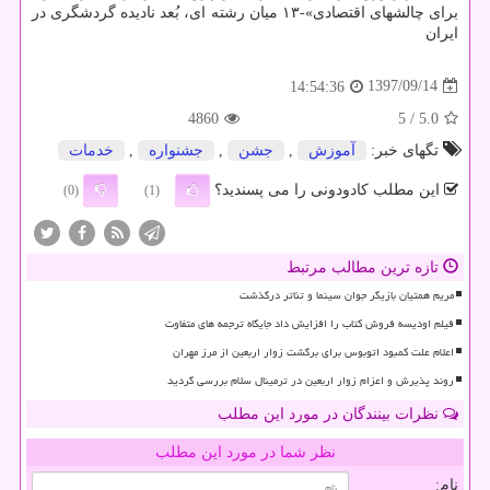
برای چالشهای اقتصادی»-۱۳ میان رشته ای، بُعد نادیده گردشگری در
ایران
1397/09/14
14:54:36
4860
/ 5
5.0
تگهای خبر:
آموزش
,
جشن
,
جشنواره
,
خدمات
این مطلب کادودونی را می پسندید؟
(0)
(1)
تازه ترین مطالب مرتبط
مریم همتیان بازیگر جوان سینما و تئاتر درگذشت
فیلم اودیسه فروش کتاب را افزایش داد جایگاه ترجمه های متفاوت
اعلام علت کمبود اتوبوس برای برگشت زوار اربعین از مرز مهران
روند پذیرش و اعزام زوار اربعین در ترمینال سلام بررسی گردید
نظرات بینندگان در مورد این مطلب
نظر شما در مورد این مطلب
نام: