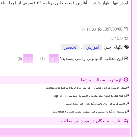
او درانتها اظهار داشت: آغازین قسمت این برنامه ۲۶ قسمتی از فردا ساعت ۱۵ به مدت ۱۰۰ دقیقه به روی آنتن می رود و تكرار آن بامدادان شنبه و روز یكشنبه ساعت ۱۴: ۳۰ از شبكه
1397/09/08
17:11:22
/ 5
5.0
تگهای خبر:
آموزش
,
تخصص
این مطلب کادودونی را می پسندید؟
(0)
(1)
تازه ترین مطالب مرتبط
فیلم اودیسه فروش کتاب را افزایش داد جایگاه ترجمه های متفاوت
آیا علم هم به ایمان نیاز دارد؟ روایت پل دیویس از راز جهان
روایت کربلا از زبان دختری که تازه زائر شده است
نویسنده ای که به دست رهبر شهید انقلاب ملبس و معمم شد
نظرات بینندگان در مورد این مطلب