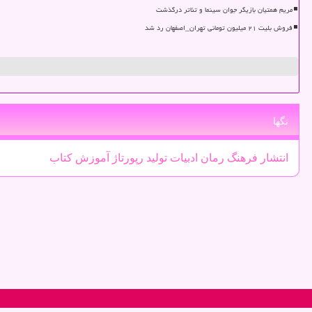
مریم همتیان بازیگر جوان سینما و تئاتر درگذشت
فروش بلیت ۲۱ میلیون تومانی تهران_اصفهان رد شد
تگها
انتشار
فرهنگ
رمان
ادبیات
تولید
رپورتاژ
آموزش
كتاب