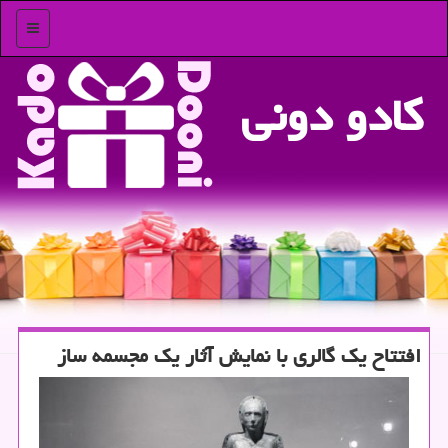
منو
كادو دونی
افتتاح یك گالری با نمایش آثار یك مجسمه ساز