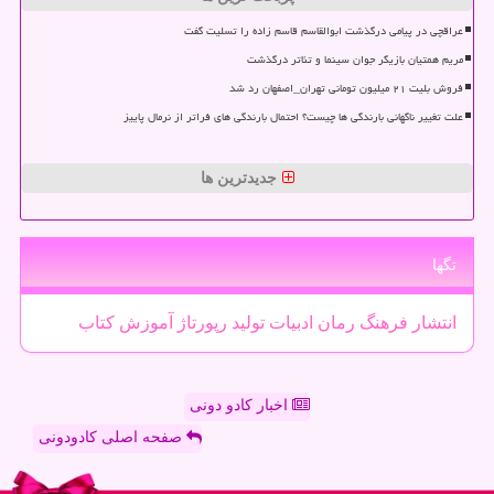
عراقچی در پیامی درگذشت ابوالقاسم قاسم زاده را تسلیت گفت
مریم همتیان بازیگر جوان سینما و تئاتر درگذشت
فروش بلیت ۲۱ میلیون تومانی تهران_اصفهان رد شد
علت تغییر ناگهانی بارندگی ها چیست؟ احتمال بارندگی های فراتر از نرمال پاییز
جدیدترین ها
تگها
انتشار
فرهنگ
رمان
ادبیات
تولید
رپورتاژ
آموزش
كتاب
اخبار کادو دونی
صفحه اصلی کادودونی