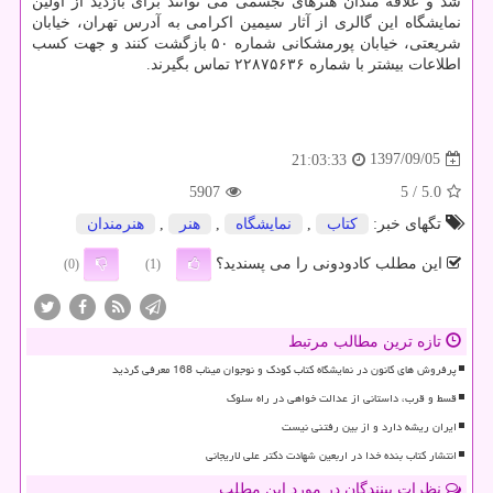
شد و علاقه مندان هنرهای تجسمی می توانند برای بازدید از اولین
نمایشگاه این گالری از آثار سیمین اكرامی به آدرس تهران، خیابان
شریعتی، خیابان پورمشكانی شماره ۵۰ بازگشت كنند و جهت كسب
اطلاعات بیشتر با شماره ۲۲۸۷۵۶۳۶ تماس بگیرند.
1397/09/05
21:03:33
5907
/ 5
5.0
تگهای خبر:
كتاب
,
نمایشگاه
,
هنر
,
هنرمندان
این مطلب کادودونی را می پسندید؟
(0)
(1)
تازه ترین مطالب مرتبط
پرفروش های کانون در نمایشگاه کتاب کودک و نوجوان میناب 168 معرفی گردید
قسط و قرب، داستانی از عدالت خواهی در راه سلوک
ایران ریشه دارد و از بین رفتنی نیست
انتشار کتاب بنده خدا در اربعین شهادت دکتر علی لاریجانی
نظرات بینندگان در مورد این مطلب