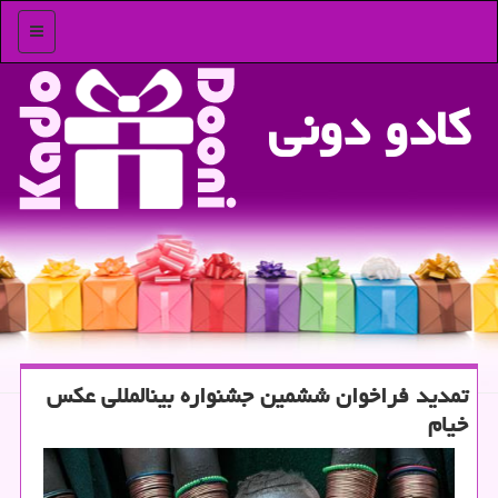
منو
كادو دونی
تمدید فراخوان ششمین جشنواره بین‎المللی عكس
خیام