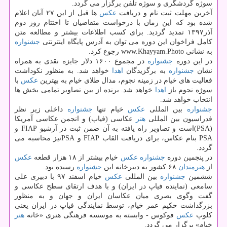
سوژه گردشگری و سوژه تلفن برگزار می گردد.
آخرین مهلت ثبت نام و دریافت
عكس
ها قبل از این ۲۷ آبان اعلام
شده بود كه این زمان با درخواست متقاضیان تا اختتام روز دوم
آذر۱۳۹۷ تمدید گردید. برای كسب اطلاعات بیشتر و مطالعه متن
كامل فراخوان این دوره می توان به آدرس پایگاه اینترنتی
جشنواره
به نشانی www.Khayyam.Photo رجوع كرد.
در این دوره
جشنواره
در مجموع ۱۶۰۰ دلار جایزه نقدی به همراه
نشان
جشنواره
به برگزیدگان
اهدا
خواهد شد. به منظور نكوداشت
فعالیت های خیام در زمینه نجوم، مدال طلای خیام به بهترین
عكس
با
سوژه نجوم باز
اهدا
خواهد شد. برنده از بین تصاویر تمامی بخش ها
انتخاب خواهد شد.
جشنواره
بین المللی
عكس
خیام تنها
جشنواره
داخلی زیر نظر
فدراسیون بین المللی
هنر
عكاسی (فیاپ) و انجمن عكاسی آمریكا
(PSA)است و تصاویر راه یافته به آن ضمن ثبت در آرشیو FIAP و
PSA بنام عكاس، برای دریافت القاب FIAP و PSAنیز محاسبه می
گردد.
در پنجمین دوره
جشنواره
عكس
خیام بیشتر از ۱۸ هزار قطعه
عكس
از
هنرمندان
۶۸ كشور به دبیرخانه این
جشنواره
رسیده بود.
ششمین
جشنواره
بین المللی
عكس
خیام اسفند ۹۷ با دبیری علی
سامعی (نماینده فیاپ در ایران) و با هدف ارتقای سطح عكاسی و
گفت وگوی بصری میان عكاسان ایران و جهان و به منظور
بزرگداشت حكیم عمر خیام، توسط نمایندگی فیاپ در ایران یعنی
كلوپ
عكس
فوكوس - وابسته به موسسه فرهنگی هنری «خانه
هنر
خیام» برگزار می گردد.