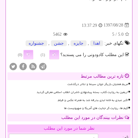
1397/08/28
13:37:29
5462
/ 5
5.0
تگهای خبر:
اهدا
,
جایزه
,
جشن
,
جشنواره
این مطلب کادودونی را می پسندید؟
(0)
(1)
تازه ترین مطالب مرتبط
مریم همتیان بازیگر جوان سینما و تئاتر درگذشت
اربعین به روایت کتاب، بسته پیشنهادی ناشران انقلاب اسلامی معرفی گردید
اکبر عبدی به خانه ابدی بدرقه شد به همراه عکس و فیلم
گیم ها، روایت گر جنایت های آمریکا و صهیونیست ها
نظرات بینندگان در مورد این مطلب
نظر شما در مورد این مطلب
نام: