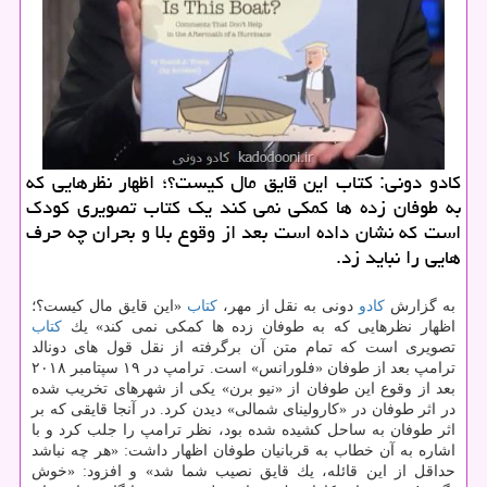
كادو دونی: كتاب این قایق مال كیست؟؛ اظهار نظرهایی كه
به طوفان زده ها كمكی نمی كند یك كتاب تصویری كودك
است كه نشان داده است بعد از وقوع بلا و بحران چه حرف
هایی را نباید زد.
به گزارش
كادو
دونی به نقل از مهر،
كتاب
«این قایق مال كیست؟؛
اظهار نظرهایی كه به طوفان زده ها كمكی نمی كند» یك
كتاب
تصویری است كه تمام متن آن برگرفته از نقل قول های دونالد
ترامپ بعد از طوفان «فلورانس» است. ترامپ در ۱۹ سپتامبر ۲۰۱۸
بعد از وقوع این طوفان از «نیو برن» یكی از شهرهای تخریب شده
در اثر طوفان در «كارولینای شمالی» دیدن كرد. در آنجا قایقی كه بر
اثر طوفان به ساحل كشیده شده بود، نظر ترامپ را جلب كرد و با
اشاره به آن خطاب به قربانیان طوفان اظهار داشت: «هر چه نباشد
حداقل از این قائله، یك قایق نصیب شما شد» و افزود: «خوش