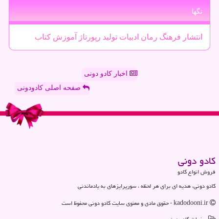
تگها
انتشار
فرهنگ
رمان
ادبیات
تولید
رپورتاژ
آموزش
كتاب
اخبار کادو دونی
صفحه اصلی کادودونی
كادو دونی
فروش انواع کادو
کادو دونی، هدیه ای برای هر لحظه ، سورپرایزهای به یادماندنی
kadodooni.ir - حقوق مادی و معنوی سایت كادو دونی محفوظ است