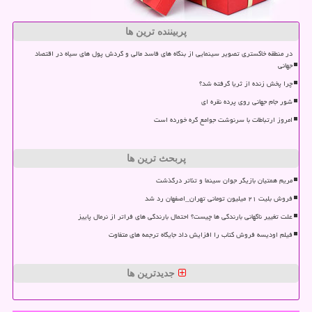
پربیننده ترین ها
در منطقه خاکستری تصویر سینمایی از بنگاه های فاسد مالی و گردش پول های سیاه در اقتصاد
جهانی
چرا پخش زنده از ثریا گرفته شد؟
شور جام جهانی روی پرده نقره ای
امروز ارتباطات با سرنوشت جوامع گره خورده است
پربحث ترین ها
مریم همتیان بازیگر جوان سینما و تئاتر درگذشت
فروش بلیت ۲۱ میلیون تومانی تهران_اصفهان رد شد
علت تغییر ناگهانی بارندگی ها چیست؟ احتمال بارندگی های فراتر از نرمال پاییز
فیلم اودیسه فروش کتاب را افزایش داد جایگاه ترجمه های متفاوت
جدیدترین ها