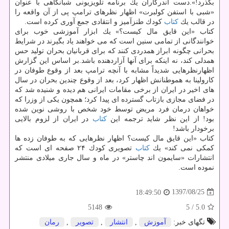
بگذرد!».دست اندركاران یك برنامه تلویزیونی شبانگاهی با عنوان
«شبی با استفن كولبرت» اظهار نظرهای ترامپ پی از آن واقعه را
در قالب یك
كتاب
كودك طنزآمیز و انتقادی جمع آوری كرده است.
كتاب «این قایق مال كیست؟» یك ابزار آموزشی خوب برای
خوانندگانی از تمامی سنین است كه می خواهند یاد بگیرند در شرایط
بحرانی چگونه ابراز همدردی كنند كه برای قربانیان بحران تولید حس
همدلی كند، نه اینكه برای آنها آزاردهنده باشد.بر اساس این گزارش
اظهارنظرهایی شدیداً مشابه با آنچه ترامپ بعد از وقوع طوفان در
كارولینا به هموطنانش اظهار كرد، بعد از وقوع چندین بحران در سال
های اخیر در ایران از برخی مقامات ایرانی هم دیده و شنیده شد كه
در فضای مجازی بازتاب گسترده ای پیدا كرد؛ همچون یكی از وزرا كه
خواهان درمان فرد مریض توسط خود شخص با روشی نوین شده
بود! از این نظر شاید ترجمه این
كتاب
در ایران از لزوم بالایی
برخودار باشد!
كتاب «این قایق مال كیست؟ اظهار نظرهایی كه به طوفان زده ها
كمكی نمی كند» یك
كتاب
تصویری كودك ۲۴ صفحه ای است كه
انتشارات «سایمون اند چاستر» در ماه و سال جاری میلادی منتشر
نموده است.
1397/08/25
18:49:50
5148
/ 5
5.0
تگهای خبر:
آموزش
,
انتشار
,
تصویر
,
رمان