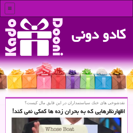
منو
كادو دونی
نقدشوخی های خنك سیاستمداران در این قایق مال كیست؟
اظهارنظرهایی كه به بحران زده ها كمكی نمی كند!