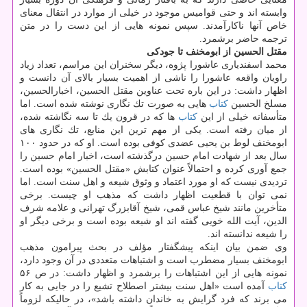
وابسته اند و حتی قوامیس موجود در خیلی از موارد در انتقال معنای
خاص آنها ناكارآمدند. سپس نمونه هایی از این دست را در متن
ترجمه حاضر برشمرد.
مقتل الحسین از ابومخنف تا جودكی
محمد اسفندیاری عاشورا پژوه، دیگر سخنران این مراسم، تعداد زیاد
راویان واقعه عاشورا را ناشی از اهمیت بسیار بالای آن دانست و
اظهار داشت: در این باره تحت عناوین مقتل الحسین، اخبارالحسین،
مسلخ الحسین
كتاب
هایی به صورت تك نگاری نوشته شده است. اما
متأسفانه خیلی از این
كتاب
ها كه در قرون یك تا سه نگاشته شده،
از میان رفته است. یكی از مهم ترین این منابع، تك نگاری های
ابومخنف لوط بن یحیی عضدی كوفی بوده است. او كه در حدود ۱۰۰
سال بعد از شهادت امام حسین درگذشته است، اخبار امام حسین را
جمع آوری كرده و احتمالاً عنوان كتابش «مقتل الحسین» بوده است.
تردیدی نیست كه او مورد اعتماد و وثوق شیعه و اهل سنت است. اما
نمی توان با قطعیت اظهار داشت كه مذهب او چیست. برخی
متأخرین مانند شیخ عباس قمی، شیخ آقابزرگ تهرانی و علامه شرف
الدین، آیت الله خویی گفته اند او شیعه بوده است و برخی دیگر او
را شیعه ندانسته اند.
وی ضمن بیان اینكه پیشگفتار مؤلف در بحث پیرامون مذهب
ابومخنف بسیار مضطرب است و اشتباهات متعددی در آن وجود دارد،
نمونه هایی از این اشتباهات را برشمرد و اظهار داشت: در ص ۵۶
كتاب
آمده است «اهل سنت بیشتر اصطلاح تشیع را در جایی به كار
می برند كه فرد گرایش به خاندان داشته باشد»، در حالیكه لزوماً