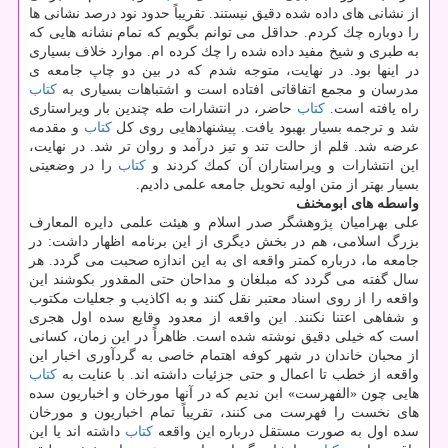
از نشانی های داده شده دقیق نیستند. تقریباً حدود نود درصد نشانی ها
را دوباره چك كردم. حداقل می توانم بگویم كه تمام نشانه هایی كه
به طبری و شیخ مفید داده شده را چك كرده ام. موارد خلاف بسیاری
در اینها بود. در نهایت، متوجه شدم كه در بین دو چاپ جامعه ی
مدرسان و مجمع اتفاقاتی افتاده است و اشتباهات بسیاری به
كتاب
راه یافته است.
كتاب
حاضر، در انتشارات طه چندین بار ویراستاری
شد و ترجمه بسیار بهبود یافت. پیشنهادهایی روی كل
كتاب
و مقدمه
عرضه شد. قلم از حالت تند و تیز درآمد و روان تر شد. در نهایت،
این انتشارات و ویراستاران آن كمك كردند و
كتاب
را در وضعیتی
بسیار بهتر از متن اولیه تحویل جامعه علمی دادیم.
واسطه های ابومخنف
علی بهرامیان پژوهشگر صدر اسلام و هیئت علمی دایره المعارف
بزرگ اسلامی، هم در بخش دیگری از این برنامه اظهار داشت: در
جامعه ما، درباره كمتر واقعه ای به این اندازه صحبت می گردد. هر
سال گفته می گردد كه مبلغان و مداحان حتی المقدور بكوشند این
واقعه را از روی اسناد معتبر نقل كنند و به اكاذیب و جعلیات مكتوب
و شفاهی اعتنا نكنند. این واقعه از معدود وقایع سده اول هجری
است كه خیلی دقیق نوشته شده است. ظاهراً در این زمان، كسانی
از محبان خاندان در شهر كوفه اهتمام خاصی به گردآوری اخبار این
واقعه از خطب تا اعمال و حتی جزئیات داشته اند. با عنایت به
كتاب
هایی چون «الفهرست» ابن ندیم كه در آنها مورخان و اخباریون سده
های نخست را فهرست می كنند، تقریباً تمام اخباریون و مورخان
سده اول به صورت مستقل درباره این واقعه
كتاب
داشته اند یا این