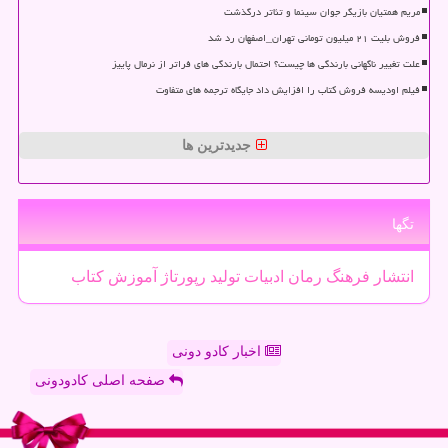
مریم همتیان بازیگر جوان سینما و تئاتر درگذشت
فروش بلیت ۲۱ میلیون تومانی تهران_اصفهان رد شد
علت تغییر ناگهانی بارندگی ها چیست؟ احتمال بارندگی های فراتر از نرمال پاییز
فیلم اودیسه فروش کتاب را افزایش داد جایگاه ترجمه های متفاوت
جدیدترین ها
تگها
انتشار
فرهنگ
رمان
ادبیات
تولید
رپورتاژ
آموزش
كتاب
اخبار کادو دونی
صفحه اصلی کادودونی