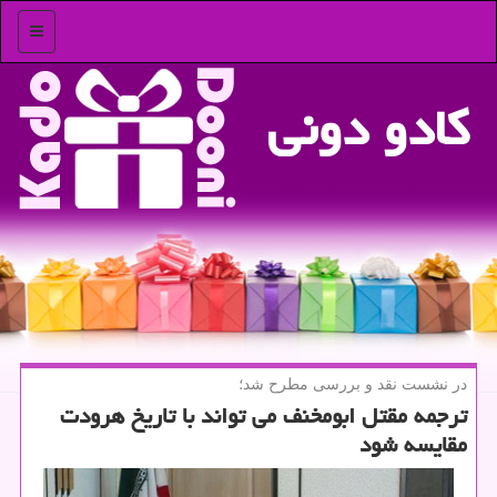
منو
كادو دونی
در نشست نقد و بررسی مطرح شد؛
ترجمه مقتل ابومخنف می تواند با تاریخ هرودت
مقایسه شود