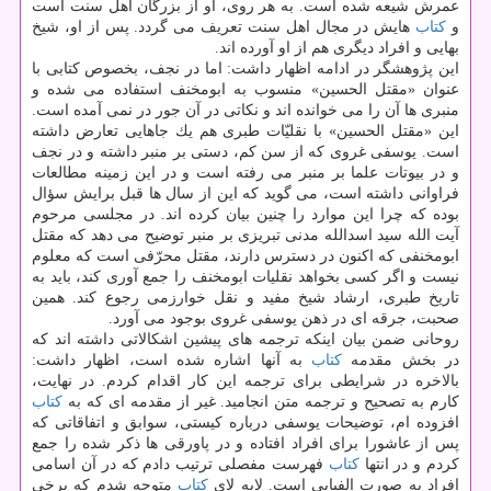
عمرش شیعه شده است. به هر روی، او از بزرگان اهل سنت است
و
كتاب
هایش در مجال اهل سنت تعریف می گردد. پس از او، شیخ
بهایی و افراد دیگری هم از او آورده اند.
این پژوهشگر در ادامه اظهار داشت: اما در نجف، بخصوص كتابی با
عنوان «مقتل الحسین» منسوب به ابومخنف استفاده می شده و
منبری ها آن را می خوانده اند و نكاتی در آن جور در نمی آمده است.
این «مقتل الحسین» با نقلیّات طبری هم یك جاهایی تعارض داشته
است. یوسفی غروی كه از سن كم، دستی بر منبر داشته و در نجف
و در بیوتات علما بر منبر می رفته است و در این زمینه مطالعات
فراوانی داشته است، می گوید كه این از سال ها قبل برایش سؤال
بوده كه چرا این موارد را چنین بیان كرده اند. در مجلسی مرحوم
آیت الله سید اسدالله مدنی تبریزی بر منبر توضیح می دهد كه مقتل
ابومخنفی كه اكنون در دسترس دارند، مقتل محرّفی است كه معلوم
نیست و اگر كسی بخواهد نقلیات ابومخنف را جمع آوری كند، باید به
تاریخ طبری، ارشاد شیخ مفید و نقل خوارزمی رجوع كند. همین
صحبت، جرقه ای در ذهن یوسفی غروی بوجود می آورد.
روحانی ضمن بیان اینكه ترجمه های پیشین اشكالاتی داشته اند كه
در بخش مقدمه
كتاب
به آنها اشاره شده است، اظهار داشت:
بالاخره در شرایطی برای ترجمه این كار اقدام كردم. در نهایت،
كارم به تصحیح و ترجمه متن انجامید. غیر از مقدمه ای كه به
كتاب
افزوده ام، توضیحات یوسفی درباره كیستی، سوابق و اتفاقاتی كه
پس از عاشورا برای افراد افتاده و در پاورقی ها ذكر شده را جمع
كردم و در انتها
كتاب
فهرست مفصلی ترتیب دادم كه در آن اسامی
افراد به صورت الفبایی است. لابه لای
كتاب
متوجه شدم كه برخی