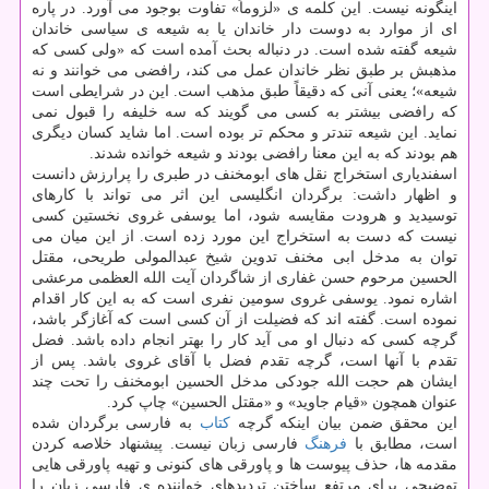
اینگونه نیست. این كلمه ی «لزوماً» تفاوت بوجود می آورد. در پاره
ای از موارد به دوست دار خاندان یا به شیعه ی سیاسی خاندان
شیعه گفته شده است. در دنباله بحث آمده است كه «ولی كسی كه
مذهبش بر طبق نظر خاندان عمل می كند، رافضی می خوانند و نه
شیعه»؛ یعنی آنی كه دقیقاً طبق مذهب است. این در شرایطی است
كه رافضی بیشتر به كسی می گویند كه سه خلیفه را قبول نمی
نماید. این شیعه تندتر و محكم تر بوده است. اما شاید كسان دیگری
هم بودند كه به این معنا رافضی بودند و شیعه خوانده شدند.
اسفندیاری استخراج نقل های ابومخنف در طبری را پرارزش دانست
و اظهار داشت: برگردان انگلیسی این اثر می تواند با كارهای
توسیدید و هرودت مقایسه شود، اما یوسفی غروی نخستین كسی
نیست كه دست به استخراج این مورد زده است. از این میان می
توان به مدخل ابی مخنف تدوین شیخ عبدالمولی طریحی، مقتل
الحسین مرحوم حسن غفاری از شاگردان آیت الله العظمی مرعشی
اشاره نمود. یوسفی غروی سومین نفری است كه به این كار اقدام
نموده است. گفته اند كه فضیلت از آن كسی است كه آغازگر باشد،
گرچه كسی كه دنبال او می آید كار را بهتر انجام داده باشد. فضل
تقدم با آنها است، گرچه تقدم فضل با آقای غروی باشد. پس از
ایشان هم حجت الله جودكی مدخل الحسین ابومخنف را تحت چند
عنوان همچون «قیام جاوید» و «مقتل الحسین» چاپ كرد.
این محقق ضمن بیان اینكه گرچه
كتاب
به فارسی برگردان شده
است، مطابق با
فرهنگ
فارسی زبان نیست. پیشنهاد خلاصه كردن
مقدمه ها، حذف پیوست ها و پاورقی های كنونی و تهیه پاورقی هایی
توضیحی برای مرتفع ساختن تردیدهای خواننده ی فارسی زبان را