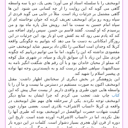
ابومخنف را با سلسله اسناد او می آورد؛ یعنی یك، دو یا سه واسطه
گاهی می گوید كه این روایت را از چه كسانی می شنود. این ها
گاهی مشتمل بر جزئیات زیاد است. مثلاً در جایی می گوید فردی از
سپاه روبه رو برای ابومخنف تعریف كرده كه جوان نوخاسته ای از
سپاه امام حسین به سمت ما آمد. رویش مثل پاره ماه بود و من
پرسیدم كه او كیست. گفتند قاسم بن حسن. سپس راوی اضافه می
كند كه یادم نمی رود كه بند كفش چپ او باز بود. این جزئیات در این
روزگار امكاناتی به دست ما می دهد كه بتوانیم به چگونگی واقعه
كربلا كه وجدان امت اسلامی را تكان داد برسیم. شاید ابومخنف حتی
مقصودی نداشته كه این را بگوید، اما ما می توانیم دریابیم كه چگونه
فردی مثل ابن زیاد با آن سوابق تاریك و سیاه، در شهری مثل كوفه
كه مملو از محبان خاندان بود و با آن رقم های شگفت انگیز نامه به
سیدالشهدا، سپاهی عظیم درست كند و به ناپسندترین وجه تنها نواده
ی پیغمبر اسلام را شهید كند.
این پژوهشگر در بخش دیگری از سخنانش اظهار داشت: مقتل
ابومخنف اكنون به صورت مستقیم در دسترس ما نیست و ما آن را با
واسطه هایی چون طبری و واقدی داریم. از بیست سال پیش كه این
كتاب
چاپ شد، تعجب می كردم كه چرا ایشان به منابع دیگر
ابومخنف توجه نكردند. یكی از سرحلقه های مهم نقل ابومخنف در
واقعه ی كربلا «انساب الاشراف» بلاذری است. بعضی موارد چون
كیفیت شهادت حضرت ابوالفضل در ابومخنف بوده كه طبری آنها را
نقل نكرده، اما در «انساب الاشراف» آورده شده است. تاریخ این
دوره از قرن اول هجری بسیار دشوار است. كلمات در این دوره بار
معنایی خاصی دارند كه به بافتار زمانی و فرهنگی آن دوره بسیار