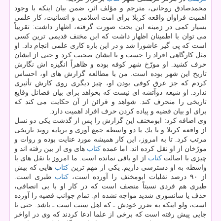
محمدصادق روحانی، مترجم و مؤلف اثر، ضمن بیان اینكه با وجود
اهمیت فراوان واقعه كربلا برای امت اسلامی و انسانیت، كار علمی
بسیار كمی در زمینه این بحث صورت گرفته، اظهار داشت: تقریباً
می توان با اطمینان اظهار داشت كه ابن مخنف قدیمی ترین كسی
است كه پی گیر عاشورا شد و در این باره كاری علمی انجام داد. او
مثل كارگاهی افراد را جست و با ایشان صحبت كرد و حتی از ایشان
حرف كشید. او مورّخ شهر كوفه بوده و ظاهراً انگیزه اش نگارش
تاریخ این شهر بوده است. من با مطالعه گزارش های او، احساس
كردم كه جز عرق كوفی بودن او، چیز دیگری روی كارش تأثیری
ندارد. او شیعه دوآتشه ای نیست كه بخواهد برای بیان فضائل وقایع
تاریخی را منحرف كند. شواهد و قرائن از آن حكایت می كند كه
برای او بیان قضیه و پیاده كردن حرف افراد اهمیت دارد.
وی اضافه كرد: ابومخنف این گزارش را پس از گذشت یكی دو نسل
از واقعه كربلا و با یك یا دو واسطه جمع آوری و برپایه روند تاریخی
مرتب كرد. تا به امروز، این كار همیشه مورد عنایت بوده و روات و
مورّخان از او نقل كرده اند. اما عمده
كتاب
های وی از بین رفته اند و
چیزی با اصالت
كتاب
از او باقی نمانده است. ما امروز با نقل های با
واسطه به او دسترسی داریم. یكی از مهم ترین
كتاب
هایی كه بیش
از ۹۰ درصد نقلیات ابومخنف را آورده است،
كتاب
طبری است.
طبری هم فردی نسبتاً منصف است كه در كار او با بی انصافی،
حذف یا سانسوری شدید مواجه نشده ام. تمام جوانب قضیه را آورده
است، ولو اینكه به ضرر خودش ـ كه اهل سنت است ـ باشد. حتی تا
جایی پیش رفته است كه برخی از علما ادعا كردند كه وی در اواخر