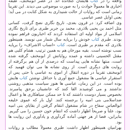
واقعه را در
كتاب
هایشان گنجانده اند. در عصر ابومخنف، طبقه
اخباری ها معمولاً حوادث را به صورت موضوعی می دیدند. این تقریباً
زمانی است كه روایات از حالت شنیداری به شكل كتابت در می آید؛
یعنی اوایل عصر عباسی.
وی اضافه كرد: در قرون بعدی، تاریخ نگاری نضج گرفت، كسانی
مثل احمد بن یحیی بلاذری، محمد بن جریر طبری برای تاریخ نگاری
اسلامی از مواد اولیه ای استفاده كردند كه اخباریون فراهم نموده
بودند. طبری
كتاب
خودش را برپایه سال شمار می نویسد. همینطور
بلاذری كه مقدم بر طبری است،
كتاب
«انساب الاشراف» را برپایه
نسب نوشته است. بقیه مورخان هم به همین ترتیب. هشام كلبی هم
مقتل الحسینی داشته و عمده روایاتش از ابومخنف گرفته شده
است، منتها نشانه هایی پیداست كه درصدی از آن هم برگرفته از
روایت های دیگری است. از روی نشانه ها می توان فهمید كه
ابومخنف تقریباً در دوره انتقال از اموی به عباسی یا حتی پس از
استقرار عباسی ها مشغول جمع آوری یا حداقل نوشتن
كتاب
هایش
بوده است. در این زمان، عباسی ها هنوز سیاست مذهبی روشنی
نداشتند و می كوشیدند القا كنند كه جانشینان برحق پیامبرند.
بخصوص بسیار دوست داشتند كه تا حد ممكن سیاهكاری ها و اعمال
ضداسلامی بنی امیه را برجسته كنند. اول بار كه عموی خلیفه
ابوالعباس سفاح در شام مشغول انتقام گرفتن از بقایای بنی امیه
بود، علناً و صریحاً اظهار داشت كه انتقام خون حسین را می گیریم.
بنابراین، فضا از هر جهتی آماده گردآوری و یادآوری این روایت ها
بود.
بهرامیان همینطور اظهار داشت: طبری معمولاً مطالب و روایات