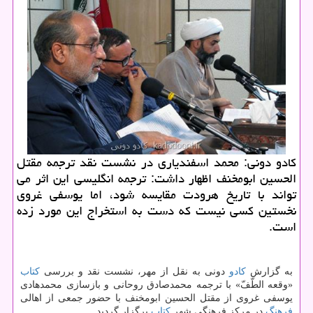
كادو دونی: محمد اسفندیاری در نشست نقد ترجمه مقتل
الحسین ابومخنف اظهار داشت: ترجمه انگلیسی این اثر می
تواند با تاریخ هرودت مقایسه شود، اما یوسفی غروی
نخستین كسی نیست كه دست به استخراج این مورد زده
است.
به گزارش
كادو
دونی به نقل از مهر، نشست نقد و بررسی
كتاب
«وقعه الطّفّ» با ترجمه محمدصادق روحانی و بازسازی محمدهادی
یوسفی غروی از مقتل الحسین ابومخنف با حضور جمعی از اهالی
فرهنگ
در مركز فرهنگی شهر
كتاب
برگزار گردید.