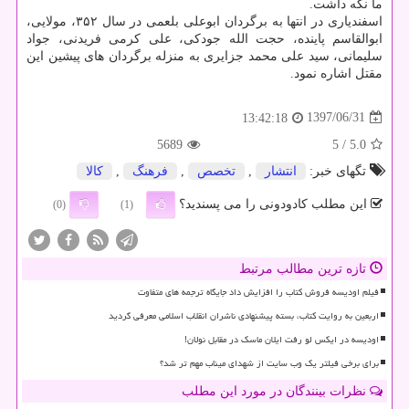
ما نگه داشت.
اسفندیاری در انتها به برگردان ابوعلی بلعمی در سال ۳۵۲، مولایی،
ابوالقاسم پاینده، حجت الله جودكی، علی كرمی فریدنی، جواد
سلیمانی، سید علی محمد جزایری به منزله برگردان های پیشین این
مقتل اشاره نمود.
1397/06/31
13:42:18
5689
/ 5
5.0
تگهای خبر:
انتشار
,
تخصص
,
فرهنگ
,
كالا
این مطلب کادودونی را می پسندید؟
(0)
(1)
تازه ترین مطالب مرتبط
فیلم اودیسه فروش کتاب را افزایش داد جایگاه ترجمه های متفاوت
اربعین به روایت کتاب، بسته پیشنهادی ناشران انقلاب اسلامی معرفی گردید
اودیسه در ایکس لو رفت ایلان ماسک در مقابل نولان!
برای برخی فیلتر یک وب سایت از شهدای میناب مهم تر شد؟
نظرات بینندگان در مورد این مطلب