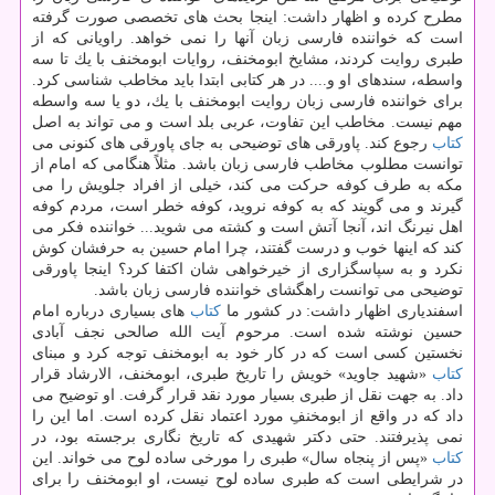
مطرح كرده و اظهار داشت: اینجا بحث های تخصصی صورت گرفته
است كه خواننده فارسی زبان آنها را نمی خواهد. راویانی كه از
طبری روایت كردند، مشایخ ابومخنف، روایات ابومخنف با یك تا سه
واسطه، سندهای او و.... در هر كتابی ابتدا باید مخاطب شناسی كرد.
برای خواننده فارسی زبان روایت ابومخنف با یك، دو یا سه واسطه
مهم نیست. مخاطب این تفاوت، عربی بلد است و می تواند به اصل
كتاب
رجوع كند. پاورقی های توضیحی به جای پاورقی های كنونی می
توانست مطلوب مخاطب فارسی زبان باشد. مثلاً هنگامی كه امام از
مكه به طرف كوفه حركت می كند، خیلی از افراد جلویش را می
گیرند و می گویند كه به كوفه نروید، كوفه خطر است، مردم كوفه
اهل نیرنگ اند، آنجا آتش است و كشته می شوید... خواننده فكر می
كند كه اینها خوب و درست گفتند، چرا امام حسین به حرفشان كوش
نكرد و به سپاسگزاری از خیرخواهی شان اكتفا كرد؟ اینجا پاورقی
توضیحی می توانست راهگشای خواننده فارسی زبان باشد.
اسفندیاری اظهار داشت: در كشور ما
كتاب
های بسیاری درباره امام
حسین نوشته شده است. مرحوم آیت الله صالحی نجف آبادی
نخستین كسی است كه در كار خود به ابومخنف توجه كرد و مبنای
كتاب
«شهید جاوید» خویش را تاریخ طبری، ابومخنف، الارشاد قرار
داد. به جهت نقل از طبری بسیار مورد نقد قرار گرفت. او توضیح می
داد كه در واقع از ابومخنفِ مورد اعتماد نقل كرده است. اما این را
نمی پذیرفتند. حتی دكتر شهیدی كه تاریخ نگاری برجسته بود، در
كتاب
«پس از پنجاه سال» طبری را مورخی ساده لوح می خواند. این
در شرایطی است كه طبری ساده لوح نیست، او ابومخنف را برای