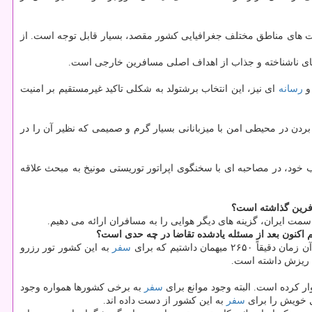
 های مناطق مختلف جغرافیایی كشور مقصد، بسیار قابل توجه است. از
ی ناشناخته و جذاب از اهداف اصلی مسافرین خارجی است.
 و
رسانه
ای نیز، این انتخاب برشتولد به شكلی تاكید غیرمستقیم بر امنیت
بردن در محیطی امن با میزبانانی بسیار گرم و صمیمی كه نظیر آن را در
 خود، در مصاحبه ای با سخنگوی اپراتور توریستی مونیخ به مبحث علاقه
افرین گذاشته است؟
ه سمت ایران، گزینه های دیگر هوایی را به مسافران ارائه می دهیم.
هم اكنون بعد از مسئله یادشده تقاضا در چه حدی است؟
یهمان داشتیم كه برای
سفر
به این كشور تور رزرو
ر كرده است. البته وجود موانع برای
سفر
به برخی كشورها همواره وجود
ل خویش را برای
سفر
به این كشور از دست داده اند.