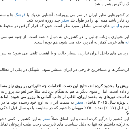
رنگ زاگرس همراه شد.
در كشورهایی نظیر ایران در سر می پرورانند، آشنایی نزدیك با
فرهنگ
ها و سنت
د قادر باشد همه آنها را در طول یك
سفر
چند روزه تجربه كند.
سوم و
لباس
های سنتی مناطق مورد نظر است چون كه قرار گرفتن در محیط ها
یر بختیاری بازتاب جالبی را در كشورش به دنبال داشته است. از جنبه سیاسی
ه
های غربی كمتر به آن پرداخته می شود، هم بوده است.
زیبایی های داخل ایران ندارند، بسیار جالب و با اهمیت تلقی می شود؛ به سر 
ردشگر ها و مسافرین خارجی در ایران منتشر نمود. اشپیگل در یكی از مطالب
ش را محدود كرده اند، نتایج این دست اقدامات چه تاثیراتی بر روی نیاز مس
ر داده است. اما از سوی دیگر ما هم به هنگام دریافت مثلاً خبر لغو یك پرواز ب
ته است. تورهای به مقصد ایران، اغلب از جانب آلمانی ها رزرو می شوند. اما 
ل ۲۰۱۵ تقاضای
سفر
به سمت ایران به اوج خود رسیده بود. ما در آن زمان دقیقاً ۲۶۵۰ م
؟
ن كشور را درگیر كرده است و این اتفاق عملاً
سفر
به این كشور را كمی دشوا
ه تركیه داشتیم كه تنها به دلیل سیاست های نادرست رجب طیب اردوغان تمای