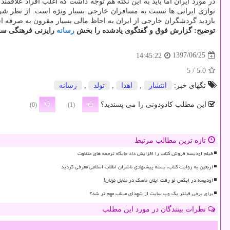
در مورد ایران اما باید به این نكته هم توجه داشت كه اغلب افراد علاقمن
نوازی ایرانی ها نسبت به مسافران خارجی بسیار ویژه است. از نظر شرای
بازدید گردشگران خارجی از ایران به احاظ مالی بسیار مقرون به صرفه اس
توضیح: گزارش فوق و گفتگوی یادشده را بخش
رسانه
رایزنی فرهنگی سفارت جمهوری ا
1397/06/25
14:45:22
/ 5
5.0
تگهای خبر:
انتشار
,
اهدا
,
تولد
,
رسانه
این مطلب کادودونی را می پسندید؟
(0)
(1)
تازه ترین مطالب مرتبط
فیلم اودیسه فروش کتاب را افزایش داد جایگاه ترجمه های متفاوت
اربعین به روایت کتاب، بسته پیشنهادی ناشران انقلاب اسلامی معرفی گردید
اودیسه در ایکس لو رفت ایلان ماسک در مقابل نولان!
برای برخی فیلتر یک وب سایت از شهدای میناب مهم تر شد؟
نظرات بینندگان در مورد این مطلب