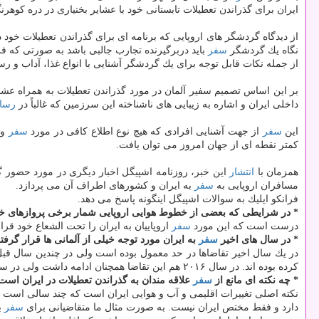
ایران برای گذراندن تعطیلات تابستانی خود با عشایر بختیاری در دره كوه
از دیدگاه گردشگر های اروپایی كه برنامه ای برای گذراندن تعطیلات خود 
نگاه یك گردشگر
سفر
باید دربرگیرنده تجارب جالبی باشد به صورتی كه فر
از جمله نكات قابل توجه برای یك گردشگر آشنایی با انواع غذا، آداب و ر
بر این اساس تصمیم سفیر آلمان در مورد گذراندن تعطیلات به همراه عشا
داخلی ایران و اشاره به زیبایی های ناشناخته این سرزمین كه غالباً در
رسان
این
سفر
از جهت آشنایی افرادی كه هیچ نوع اطلاع كافی در مورد
سفر
و 
كمتر نقطه ای از جهان امروز می توان یافت.
همزمان با
انتشار
این خبر، روزنامه اشپیگل اخبار دیگری در مورد حضور گ
مسافران اروپایی به
سفر
به ایران و كشورهای اطراف آن می پردازد.
فرانكو ایلیك به سوالات اشپیگل اینگونه پاسخ می دهد.
* در شرایطی كه بعضی از خطوط هوایی اروپایی شمار برخی پروازهای خوی
درست است كه این مورد
سفر
اروپاییان به ایران را تحت الشعاع خود قرا
* در سال های اخیر
سفر
به ایران مورد توجه خیلی از آلمانی ها قرار گرف
در یك سال اخیر تقاضاها در حد معمول بوده است ولی در چندین سال قبل بویژه سا
كرده بوده اند. در سال ۲۰۱۶ هم این تقاضا همچنان ادامه داشت ولی در سال قبل (۲۰۱۷) تعداد ۲۲۵۰ میهمان داشتیم كه در مقایسه با دو سال قبل اندكی ریزش داشته است.
* چه نكته ای مانع از
سفر
علاقه مندان به گذراندن تعطیلات در ایران است
نكته اصلی تغییرات اقلیمی و آب و هوایی ایران است كه چند سالی است ای
دارد و فقط مختص ایران نیست. به صورت مثال ما متقاضیانی برای
سفر
ب