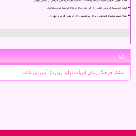
علت تغییر ناگهانی بارندگی ها چیست؟ احتمال بارندگی های فراتر از نرمال پاییز
فیلم اودیسه فروش کتاب را افزایش داد جایگاه ترجمه های متفاوت
اعلام علت کمبود اتوبوس برای برگشت زوار اربعین از مرز مهران
تگها
انتشار
فرهنگ
رمان
ادبیات
تولید
رپورتاژ
آموزش
كتاب