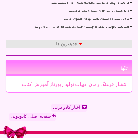
عراقچی در پیامی درگذشت ابوالقاسم قاسم زاده را تسلیت گفت
مریم همتیان بازیگر جوان سینما و تئاتر درگذشت
فروش بلیت ۲۱ میلیون تومانی تهران_اصفهان رد شد
علت تغییر ناگهانی بارندگی ها چیست؟ احتمال بارندگی های فراتر از نرمال پاییز
جدیدترین ها
تگها
انتشار
فرهنگ
رمان
ادبیات
تولید
رپورتاژ
آموزش
كتاب
اخبار کادو دونی
صفحه اصلی کادودونی