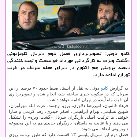
كادو دونی: تصویربرداری فصل دوم سریال تلویزیونی
«گشت ویژه» به كارگردانی مهرداد خوشبخت و تهیه كنندگی
سعید پروینی هم اكنون در سرای محله شریف در غرب
تهران ادامه دارد.
به گزارش
كادو
دونی به نقل از ایسنا، ضبط حدود ۷۰ درصد از این
سریال كه در سكوت خبری ساخته شد، انجام شده و تصویربرداری
آن تا یك ماه آینده در تهران ادامه خواهد داشت.
فرهاد قائمیان، امیررضا دلاوری، برزو ارجمند، عزت الله مهرآوران،
شهین تسلیمی، بهرام ابراهیمی، اصغر حیدری، رضا كریمی و سارا
خوئینی ها تركیب اصلی بازیگران سریال «گشت ویژه» را تشكیل
می دهند و با عنایت به داستان، بازیگران جدیدی هم به این مجموعه
تلویزیونی اضافه می شوند.
فصل دوم این سریال پلیسی ۱۳ قسمت دارد كه طبق برنامه ریزی