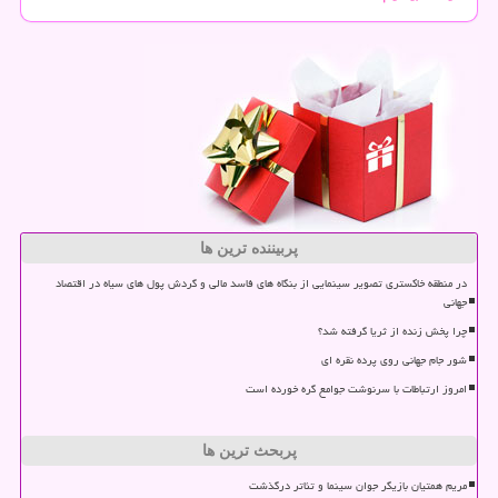
پربیننده ترین ها
در منطقه خاکستری تصویر سینمایی از بنگاه های فاسد مالی و گردش پول های سیاه در اقتصاد
جهانی
چرا پخش زنده از ثریا گرفته شد؟
شور جام جهانی روی پرده نقره ای
امروز ارتباطات با سرنوشت جوامع گره خورده است
پربحث ترین ها
مریم همتیان بازیگر جوان سینما و تئاتر درگذشت