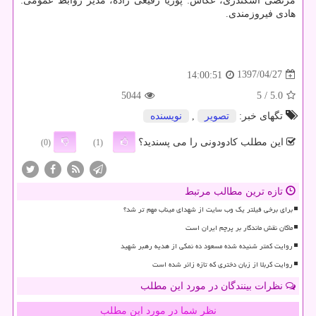
مرتضی اسكندری، عكاس: پوریا رفیعی زاده، مدیر روابط عمومی:
هادی فیروزمندی.
1397/04/27
14:00:51
5044
/ 5
5.0
تگهای خبر:
تصویر
,
نویسنده
این مطلب کادودونی را می پسندید؟
(0)
(1)
تازه ترین مطالب مرتبط
برای برخی فیلتر یک وب سایت از شهدای میناب مهم تر شد؟
ماکان نقش ماندگار بر پرچم ایران است
روایت کمتر شنیده شده مسعود ده نمکی از هدیه رهبر شهید
روایت کربلا از زبان دختری که تازه زائر شده است
نظرات بینندگان در مورد این مطلب
نظر شما در مورد این مطلب