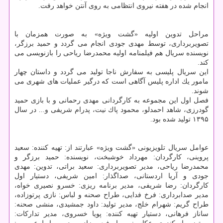
انجام شده در هفته نیروی انتظامی به روی آنتن خواهد رفت.
مراحل تدوین اولیه «گشت ویژه» به صورت همزمان با
تصویربرداری، توسط مهدی جودی انجام می گردد و حمید برزگر،
نویسنده سریال هم فیلمنامه اولیه محمدرضا ریاحی را بازنویسی می
كند.
این سریال پلیسی به سفارش ناجا تولید می گردد و داستان چهار
مامور یك اداره پلیس آگاهی است كه درگیر عملیات های شهری می
شوند.
فصل اول این مجموعه به كارگردانی مهدی رحمانی و با بازی حمید
گودرزی، شاهد احمدلو، محمود پاك نیت، پدرام شریفی و... در سال
۱۳۹۵ تولید شده بود.
عوامل سریال تلویزیونی «گشت ویژه» عبارتند از: تهیه كننده: سعید
پروینی، كارگردان: مهرداد خوشبخت، نویسنده: حمید برزگر و
محمدرضا ریاحی، مدیر تصویربرداری: سعید براتی، تدوین: مهدی
جودی و آریا اردستانی، صداگذار: امین شریفی، دستیار اول
كارگردان: رضا شریفی، مدیر برنامه ریزی: خسرو نصیری خواه،
مدیر صدابرداری: فرخ فدایی، طراح صحنه و لباس: نازی پرتوزاده،
طراح گریم: شهرام خلج، مدیر تولید: داود جمشیدی، منشی صحنه:
ساناز فرهانی، دستیار تهیه كننده: پویا خسروی، مدیر تداركات: