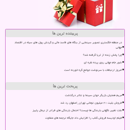
پربیننده ترین ها
در منطقه خاکستری تصویر سینمایی از بنگاه های فاسد مالی و گردش پول های سیاه در اقتصاد
جهانی
چرا پخش زنده از ثریا گرفته شد؟
شور جام جهانی روی پرده نقره ای
امروز ارتباطات با سرنوشت جوامع گره خورده است
پربحث ترین ها
مریم همتیان بازیگر جوان سینما و تئاتر درگذشت
فروش بلیت ۲۱ میلیون تومانی تهران_اصفهان رد شد
علت تغییر ناگهانی بارندگی ها چیست؟ احتمال بارندگی های فراتر از نرمال پاییز
فیلم اودیسه فروش کتاب را افزایش داد جایگاه ترجمه های متفاوت