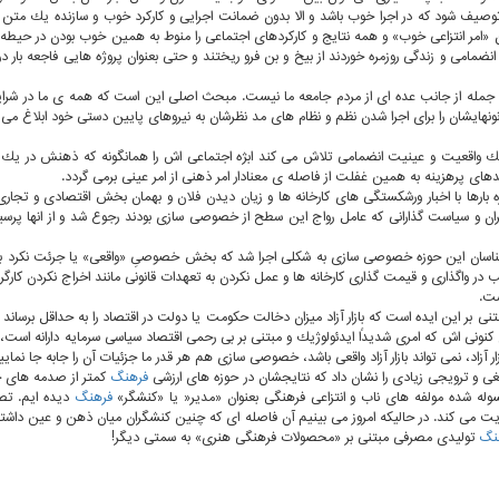
ف شود كه در اجرا خوب باشد و الا بدون ضمانت اجرایی و كاركرد خوب و سازنده یك متن قانون،
امر انتزاعی خوب» و همه نتایج و كاركردهای اجتماعی را منوط به همین خوب بودن در حیطه تصور
مامی و زندگی روزمره خوردند از بیخ و بن فرو ریختند و حتی بعنوان پروژه هایی فاجعه بار در ت
ین جمله از جانب عده ای از مردم جامعه ما نیست. مبحث اصلی این است كه همه ی ما در شرای
قانونهایشان را برای اجرا شدن نظم و نظام های مد نظرشان به نیروهای پایین دستی خود ابلاغ 
حك واقعیت و عینیت انضمامی تلاش می كند ابژه اجتماعی اش را همانگونه كه ذهنش در یك خ
ندهای پرهزینه به همین غفلت از فاصله ی معنادار امر ذهنی از امر عینی برمی گردد.
 بارها با اخبار ورشكستگی های كارخانه ها و زیان دیدن فلان و بهمان بخش اقتصادی و تجاری 
ن و سیاست گذارانی كه عامل رواج این سطح از خصوصی سازی بودند رجوع شد و از انها پرسی
رشناسان این حوزه خصوصی سازی به شكلی اجرا شد كه بخش خصوصیِ «واقعی» یا جرئت نكرد به ع
اگذاری و قیمت گذاری كارخانه ها و عمل نكردن به تعهدات قانونی مانند اخراج نكردن كارگران در
ست.
این ایده است كه بازار آزاد میزان دخالت حكومت یا دولت در اقتصاد را به حداقل برساند تا اقت
ای كنونی اش كه امری شدیداً ایدئولوژیك و مبتنی بر بی رحمی اقتصاد سیاسی سرمایه دارانه است
زار آزاد، نمی تواند بازار آزاد واقعی باشد، خصوصی سازی هم هر قدر ما جزئیات آن را جابه جا ن
ی و ترویجی زیادی را نشان داد كه نتایجشان در حوزه های ارزشی
فرهنگ
كمتر از صدمه های خص
وله شده مولفه های ناب و انتزاعی فرهنگی بعنوان «مدیر« یا «كنشگر»
فرهنگ
دیده ایم. تص
 می كند. در حالیكه امروز می بینیم آن فاصله ای كه چنین كنشگران میان ذهن و عین داشته اند،
نگ
تولیدی مصرفی مبتنی بر «محصولات فرهنگی هنری» به سمتی دیگر!