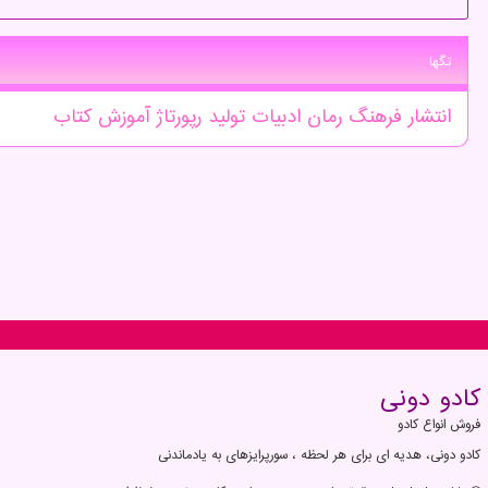
تگها
انتشار
فرهنگ
رمان
ادبیات
تولید
رپورتاژ
آموزش
كتاب
كادو دونی
فروش انواع کادو
کادو دونی، هدیه ای برای هر لحظه ، سورپرایزهای به یادماندنی