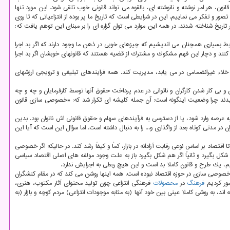
 هر امر نوشته و نانوشته ای، بالقوه می تواند قانونی خوب تلقی شود. این مورد تنها
 و تفكر می نماییم. این در شرایطی است كه تاریخ ما پر بوده از انتزاعیاتی كه تا روی
اریخ شناخته شدند. در همه این موارد می توان گزاره ای را بر مبنای این توهم یافت كه:
ط بسیاری همچنان می اندیشیم كه چیزهای خوبی در ذهن ما وجود دارند كه اگر بد اجرا
می كنند و دچار این فهم مشكوك و مشترك از قضیه هستند كه قانونهای خوبشان اگر بد اجرا
لاء غیرانضمامی در می یابد، مدیریت كند. همه فرایندهای تبلیغی و ترویجی ارزشهای
و بی كار شدن كارگران و ناتوانی در عدم پرداخت حقوق آنها توسط كارفرمایان و چه و چه
دند چرا وضعیت اینگونه است: آن جمله كلیشه ای تكرار شد كه: «خصوصی سازی قانون
رصه وارد شود، یا از دسترسی به فرآیندهای سهام و حقوق قانونی اش ناتوان بود. بدین
 مدتی كوتاه بعد از واگذاری و... را به دنبال داشته است. اما سؤال این است كه آیا این
صاد بر اساس نوعی رقابت آزادانه در بازار، كماً و كیفاً رشد كند. در حالیكه اگر خصوصی
، شكل بگیرد و ثانیاً اگر هم شكل بگیرد باز به علت وجود مولفه های اصلی اقتصاد سیاسی
ماییم، یك طرح و قانون كاملا بد است و این هیچ ربطی به اجرایش ندارد.
وصی سازی در حوزه اقتصاد نبوده است. همه اینها روشن می كند كه در مقام كنشگران
ور كردیم
فرهنگ
در
محصولات
فرهنگی انتزاعی چون تولید محتوای آثار مكتوب، هنری،
 به روشی كاملا عینی بین خود آنها (به مثابه موجودات انتزاعی) مردم كوچه و بازار (به