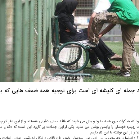
ا شد جمله ای كلیشه ای است برای توجیه همه ضعف هایی كه ب
كه به كرات بین همه ما رد و بدل می شوند كه فاقد معانی دقیقی هستند و از این نظر كار چندان
ت روزمره خودمان را برایمان روشن می سازد. یكی از این جملات پر كاربرد این است كه «فلان 
و در این نوشته با این كار داریم.
و اساسا با چه معیاری می توان بین محتوای خوب یك قانون و شكل اجراشدن بدش، تفاوت و 