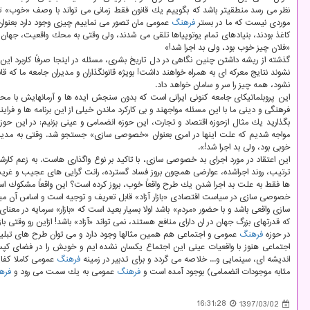
نظر می رسد منطقیتر باشد كه بگوییم یك قانون فقط زمانی می تواند با وصف «خوب» توصی
موردی نیست كه ما در بستر
فرهنگ
عمومی مان تصور می نماییم چیزی وجود دارد بعنوان «
كاغذ بودند، بنیادهای تمام یوتوپیاها تلقی می شدند، ولی وقتی به محك واقعیت، جهان انض
«فلان چیز خوب بود، ولی بد اجرا شد!»
گذشته از ریشه داشتن چنین نگاهی در دل تاریخ بشری، مسئله در اینجا صرفاً كاربرد ا
نشوند نتایج معركه ای به همراه خواهند داشت! بویژه قانونگذاران و مدیران جامعه ما كه 
نشود، همه چیز را سر و سامان خواهد داد.
این پروبلماتیكای جامعه كنونی ایرانی است كه بدون سنجش ایده ها و آرمانهایش با م
فرهنگی و دینی ما با این مسئله مواجهند و بی كاركرد ماندن خیلی از این برنامه ها و فرای
بگذارید یك مثال ازحوزه اقتصاد و تجارت، این حوزه انضمامی و عینی بزنیم: در این حوزه
مواجه شدیم كه علت اینها در امری بعنوان «خصوصی سازی» جستجو شد. وقتی به مدیرا
خوبی بود، ولی بد اجرا شد!».
این اعتقاد در مورد اجرای بد خصوصی سازی، با تاكید بر نوع واگذاری هاست. به زعم كا
ترتیب، روند اجراشده، عوارضی همچون بروز فساد گسترده، رانت گرایی های عجیب و غریب در و
ها فقط به علت بد اجرا شدن یك طرح واقعاً خوب، بروز كرده است؟ این واقعاً مشكوك ا
خصوصی سازی در سیاست اقتصادی «بازار آزاد» قابل تعریف و توجیه است و اساس آن مبتنی بر 
سازی واقعی باشد و با حضور «مردم» باشد اولا بسیار بعید است كه «بازار» سرمایه در معن
كه قدرتهای بزرگ جهان در ان دارای منافع هستند، نمی تواند «آزاد» باشد! ازاین رو وقتی با
در حوزه
فرهنگ
عمومی و اجتماعی هم همین مثالها وجود دارد و می توان طرح های تبلیغ
اجتماعی هنوز با واقعیات عینی این اجتماع یكسان نشده ایم و خویش را در فضای كپس
اندیشه ای، سینمایی و... خلاصه می گردد و برای تدبیر در زمینه
فرهنگ
عمومی كاملا كفایت
مثابه موجودات انضمامی) بوجود آمده است و
فرهنگ
عمومی به یك سمت می رود و
فره
16:31:28
1397/03/02