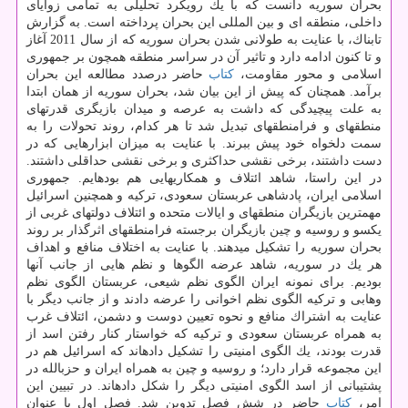
بحران سوریه دانست كه با یك رویكرد تحلیلی به تمامی زوایای
داخلی، منطقه ای و بین المللی این بحران پرداخته است. به گزارش
تابناك، با عنایت به طولانی شدن بحران سوریه كه از سال 2011 آغاز
و تا كنون ادامه دارد و تاثیر آن در سراسر منطقه همچون بر جمهوری
اسلامی و محور مقاومت،
كتاب
حاضر درصدد مطالعه این بحران
برآمد. هم­چنان كه پیش از این بیان شد، بحران سوریه از همان ابتدا
به علت پیچیدگی كه داشت به عرصه و میدان بازیگری قدرت­های
منطقه­ای و فرامنطقه­ای تبدیل شد تا هر كدام، روند تحولات را به
سمت دلخواه خود پیش ببرند. با عنایت به میزان ابزار­هایی كه در
دست داشتند، برخی نقشی حداكثری و برخی نقشی حداقلی داشتند.
در این راستا، شاهد ائتلاف و همكاری­هایی هم بوده­ایم. جمهوری
اسلامی ایران، پادشاهی عربستان سعودی، تركیه و هم­چنین اسرائیل
مهم­ترین بازیگران منطقه­ای و ایالات متحده و ائتلاف دولت­های غربی از
یك­سو و روسیه و چین بازیگران برجسته فرامنطقه­ای اثرگذار بر روند
بحران سوریه را تشكیل می­دهند. با عنایت به اختلاف منافع و اهداف
هر یك در سوریه، شاهد عرضه الگوها و نظم­ هایی از جانب آن­ها
بودیم. برای نمونه ایران الگوی نظم شیعی، عربستان الگوی نظم
وهابی و تركیه الگوی نظم اخوانی را عرضه دادند و از جانب دیگر با
عنایت به اشتراك منافع و نحوه تعیین دوست و دشمن، ائتلاف غرب
به همراه عربستان سعودی و تركیه كه خواستار كنار رفتن اسد از
قدرت بودند، یك الگوی امنیتی را تشكیل داده­اند كه اسرائیل هم در
این مجموعه قرار دارد؛ و روسیه و چین به همراه ایران و حزب­الله در
پشتیبانی از اسد الگوی امنیتی دیگر را شكل داده­اند. در تبیین این
امر،
كتاب
حاضر در شش فصل تدوین شد. فصل اول با عنوان