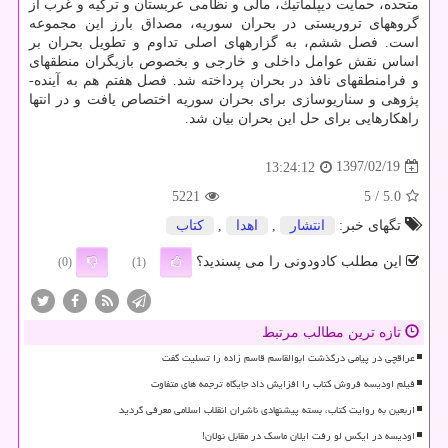
متحده، حمایت دیپلماتیك، مالی و نظامی عربستان و تركیه و غرب از
گروه­های تروریستی در بحران سوریه، مصداق بارز این مجموعه
است. فصل ششم، به گزاره­های اصلی تداوم و تطویل بحران بر
اساس نقش عوامل داخلی و خارجی و بخصوص بازیگران منطقه­ای
و فرامنطقه­ای نافذ در بحران پرداخته شد. فصل هفتم هم به آینده­
پژوهی و سناریوسازی برای بحران سوریه اختصاص یافت و در انتها
راه­كارهایی برای حل این بحران بیان شد.
1397/02/19
13:24:12
5221
/ 5
5.0
تگهای خبر:
انتشار
,
اهدا
,
كتاب
این مطلب کادودونی را می پسندید؟
(0)
(1)
تازه ترین مطالب مرتبط
عراقچی در پیامی درگذشت ابوالقاسم قاسم زاده را تسلیت گفت
فیلم اودیسه فروش کتاب را افزایش داد جایگاه ترجمه های متفاوت
اربعین به روایت کتاب، بسته پیشنهادی ناشران انقلاب اسلامی معرفی گردید
اودیسه در ایکس لو رفت ایلان ماسک در مقابل نولان!