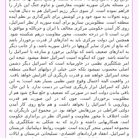
در مسئله بحران سوریه تقویت معارضین و تداوم جنگ این بازار را
فراهم نموده است. از سوی دیگر رژیم اسرائیل هم به دنبال هدایت
روند تحولات به سود خود و در كوشش برای تاثیرگذاری بر نظم آینده
منطقه است. مطلوب­ترین سناریو برای آینده سوریه از نظر اسرائیل،
روی كار آمدن حكومتی مركزی مخالف با ایران و حزب­الله و موافق با
غرب است تا در درجه نخست، محور مقاومت درهم شكسته شود.
هم­چنین این دولت مركزی باید به اندازه­ای از قدرت برخوردار باشد
كه مانع از تحرك سایر گروه­ها در داخل سوریه باشد، و از جانب دیگر
به اندازه­ای ضعیف باشد كه توانایی برخورد و منازعه با اسرائیل را
نداشته باشد. چون كه این­گونه امنیت اسرائیل حفظ می­شود. نتیجه این
امر شكل­گیری نظمی در خاورمیانه است كه اسرائیل دیگر دشمن
اصلی محسوب نمی­شود بلكه حتی خیلی از دولت­های اسلامی منطقه
متحد اسرائیل خواهند شد و قدرت بازیگری آن افزایش خواهد یافت.
در واقعیت البته احتمال وقوع چنین نظمی بسیار بعید است؛ به این
دلیل كه اسرائیل ابزار بازیگری چندانی در دست ندارد. با این حال،
باقی ماندن دولت اسد در صورتی كه تضعیف و خلع سلاح شود هم از
مطلوبیت برخوردار است، چون كه در این صورت هم قدرت
رویارویی با اسرائیل را نخواهد داشت و هم مانع روی كار آمدن
دولتی افراطی در مرزهایش خواهد بود. در مجموع این بازیگران به
علت اختلاف با محور مقاومت و اشتراك نظر در براندازی حكومت
اسد، همكاری­هایی داشته و دارند كه به شكلی به شكل­گیری یك
مجموعه امنیتی منجر گردیده است. تقویت روابط دیپلماتیك عربستان
و اسرائیل، انعقاد قراردادهای اقتصادی- تسلیحاتی عربستان و ایالات