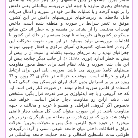
پیچیده­ای رهبری مبارزه با جبهه اول تروریسم بین­المللی یعنی داعش
را بر عهده گرفته و با عملیات نظامی خود در سوریه و اعمال ضربات
قابل ملاحظه به زیرساخت­های تروریست­های داعش در این كشور،
موفق به تغییر شرایط در سوریه و منطقه شده است. داعش
تهدیدات مختلفی را از بی­ثباتی در منطقه و به خطر انداختن منافع
مسكو در كشورهای خاورمیانه تا تهدید مستقیم در خاك این كشور با
اقدامات تروریستی تولید می­نماید. در این بین، تقویت تحركات این
گروه در افغانستان، كشورهای آسیای مركزی و قفقاز جنوبی می­تواند
جغرافیای تهدید را به مرزهای روسیه بكشاند و امنیت آن را بیش از
پیش به خطر اندازد (نوری، 1395: 7). از جانب دیگر چنان­چه پیش از
این بیان شد، سوریه و بقای نظام اسد برای حفظ محور مقاومت
مسئله­ای كاملا ضروری می باشد. سوریه، پلی امن برای ارتباط
ایران و حزب­الله است. موفقیت حزب­الله در جنگ­های 22 روزه و 33
روزه در برابر اسرائیل بدون كمك ایران غیرممكن بود، كمكی كه با
استفاده از قلمرو سوریه انجام می­شد. در صورت كنار رفتن اسد، این­
كه چه گروهی و با چه ایدئولوژی بر سر قدرت قرار بگیرد مشخص
نمی باشد ازاین رو مقاومت دچار چالش اساسی خواهد شد.
بخصوص اگر گروهی افراطی و همسو با غرب و مخالف با جبهه
مقاومت باشد. در این صورت می­توان گفت كل منطقه دچار ناامنی
خواهد شد، چون كه توازن قدرت در منطقه بین بازیگران برتر بر هم
می­خورد. در حوزه خلیج فارس، جنگ یمن و تحولات بحرین؛ تحولات
عراق و اختلافات داخلی میان جامعه شیعی، سنی و كُرد؛ درگیرهای
طولانی مدت فلسطین اشغالی و عدم حمایت جامعه بین­المللی در