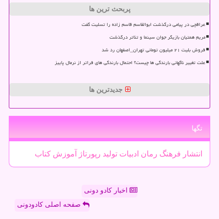
پربحث ترین ها
عراقچی در پیامی درگذشت ابوالقاسم قاسم زاده را تسلیت گفت
مریم همتیان بازیگر جوان سینما و تئاتر درگذشت
فروش بلیت ۲۱ میلیون تومانی تهران_اصفهان رد شد
علت تغییر ناگهانی بارندگی ها چیست؟ احتمال بارندگی های فراتر از نرمال پاییز
جدیدترین ها
تگها
انتشار
فرهنگ
رمان
ادبیات
تولید
رپورتاژ
آموزش
كتاب
اخبار کادو دونی
صفحه اصلی کادودونی