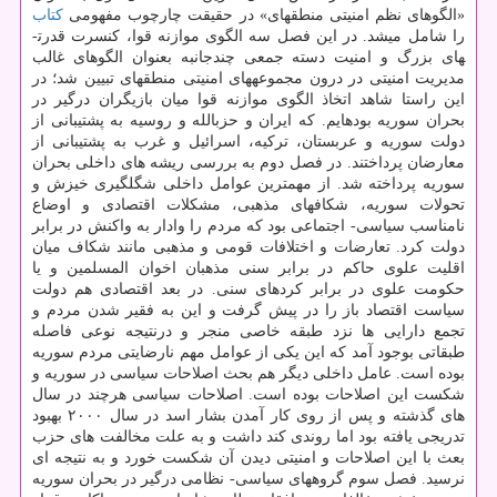
«الگوهای نظم امنیتی منطقه­ای» در حقیقت چارچوب مفهومی
كتاب
را شامل می­شد. در این فصل سه الگوی موازنه قوا، كنسرت قدرت­
های بزرگ و امنیت دسته جمعی چندجانبه بعنوان الگوهای غالب
مدیریت امنیتی در درون مجموعه­های امنیتی منطقه­ای تبیین شد؛ در
این راستا شاهد اتخاذ الگوی موازنه قوا میان بازیگران درگیر در
بحران سوریه بوده­ایم. كه ایران و حزب­الله و روسیه به پشتیبانی از
دولت سوریه و عربستان، تركیه، اسرائیل و غرب به پشتیبانی از
معارضان پرداختند. در فصل دوم به بررسی ریشه­ های داخلی بحران
سوریه پرداخته شد. از مهم­ترین عوامل داخلی شگل­گیری خیزش و
تحولات سوریه، شكاف­های مذهبی، مشكلات اقتصادی و اوضاع
نامناسب سیاسی- اجتماعی بود كه مردم را وادار به واكنش در برابر
دولت كرد. تعارضات و اختلافات قومی و مذهبی مانند شكاف میان
اقلیت علوی حاكم در برابر سنی مذهبان اخوان المسلمین و یا
حكومت علوی در برابر كردهای سنی. در بعد اقتصادی هم دولت
سیاست اقتصاد باز را در پیش گرفت و این به فقیر شدن مردم و
تجمع دارایی ها نزد طبقه خاصی منجر و درنتیجه نوعی فاصله
طبقاتی بوجود آمد كه این یكی از عوامل مهم نارضایتی مردم سوریه
بوده است. عامل داخلی دیگر هم بحث اصلاحات سیاسی در سوریه و
شكست این اصلاحات بوده است. اصلاحات سیاسی هرچند در سال
های گذشته و پس از روی كار آمدن بشار اسد در سال ۲۰۰۰ بهبود
تدریجی یافته بود اما روندی كند داشت و به علت مخالفت های حزب
بعث با این اصلاحات و امنیتی دیدن آن شكست خورد و به نتیجه ای
نرسید. فصل سوم گروه­های سیاسی- نظامی درگیر در بحران سوریه