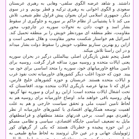
داشتند. و شاهد عرضه الگوی سلفی- وهابی به رهبری عربستان
سعودی و الگوی اخوانی به رهبری تركیه و قطر بودیم. و در سوی
دیگر، جمهوری اسلامی ایران بعنوان پیش قراول نظم شیعی، تلاش
می كند تا با پشتیبانی از نظام حاكم بر سوریه و جلوگیری از سقوط
بشار اسد و جهت دادن به تحولات سوریه در چارچوب محور
مقاومت، نظم منطقه ای موردنظر خویش را بر منطقه تحمیل كند.
اسرائیل هم خواستار شكست محور مقاومت و هلال شیعی است و
ازاین رو بهترین سناریو مطلوب خویش را سقوط دولت بشار می­داند
و در این راستا تلاش می­كند.
فصل پنجم نقش بازیگران اصلی بین­المللی درگیر در بحران سوریه
یعنی ایالات متحده و روسیه مورد مداقه قرار گرفت. روسیه برای
تامین منافع خاورمیانه­ای خود، سوریه را متحد اساسی برای خود می­
بیند. چون كه حدودا اغلب دیگر كشورهای خاورمیانه تحت نفوذ غرب
و ایالات متحده هستند. عربستان و حوزه كشورهای خلیج فارس،
عراق كه تا مدت­ها عرصه بازیگری ایالات متحده بوده، افغانستان كه
تحت اشغال ایالات متحده است؛ ازاین رو ایران و سوریه تنها گزینه­
های روسیه باقی خواهند ماند. اوضاع خاورمیانه برای روسیه هم به
لحاظ تامین امنیت ملی و تحقق سیاست خارجی و هم به علت
اهمیت توسعه همكاری­های اقتصادی با كشورهای خاورمیانه از نظر
راهبردی مهم است. برخی قدرت­های متنفذ منطقه­ای و فرامنطقه­ای
مایل به تضعیف اساسی جایگاه اقتصادی، سیاسی و نظامی مسكو
در این حوزه پیچیده و خطرناك هستند كه یكی از گره­های كور
ژئوپولیتیك جهانی و در عین حال ثروتمند به لحاظ منابع طبیعی به
شمار می­رود. مسكو در چنین منطقه­ای و در چنین شرایط بین­المللی