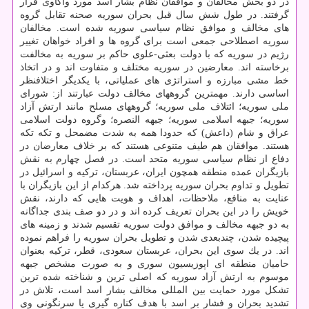
در دو بخش مخالفان و موافقان نظام بشار اسد مورد واكاوی قرار
گرفتند. در طول شش سال قبل بحران سوریه صحنه تقابل گروه
های مخالف و موافق نظام سیاسی سوریه شده است. مخالفان
سوریه اصطلاحی جمعی است برای گروه ها و افراد خواهان تغییر
رژیم در سوریه كه با دولت بعثی-علوی حاكم بر سوریه به مخالفت
برخاسته اند. معارضین در سوریه مختلف و متفاوت اند و در اتخاذ
اساسی دارند. مهم­ترین گروه­های مخالف دولت عبارتند از: شورای
ملی سوریه؛ ائتلاف ملی سوریه؛ گروه­های مسلح مانند ارتش آزاد
سوریه؛ جبهه اسلامی سوریه؛ جبهه النصره؛ وگروه دولت اسلامی
عراق و شام (داعش) كه حدودا همه به شدت مضمحل و تكه تكه
هستند. موافقان هم طیف متنوعی هستند كه بر خلاف معارضان در
دفاع از نظام سیاسی سوریه متحد است. در فصل چهارم به نقش
بازیگران عمده منطقه­ همچون ایران، عربستان، تركیه و اسرائیل در
تطویل و تداوم بحران سوریه پرداخته شد. هركدام از این بازیگران با
عنایت به منافع، ملاحظات، اهداف و هویت هایی كه دارند، نقش
خویش را در این بحران تعریف كرده اند و در دو صف بندی جداگانه
به دو جبهه مخالف و موافق دولت سوریه تقسیم شدند و زمینه های
پیچیده شدن، چندبعدی شدن و تطویل بحران سوریه را فراهم نموده
اند. در یك سوی این بحران، عربستان سعودی، قطر، تركیه بعنوان
حامیان منطقه ای اپوزیسیون سوری و به صورت مشخص جبهه
موسوم به ارتش آزاد سوریه كه اصلی ترین و شناخته شده ترین
تشكل مورد حمایت بین المللی مخالف بشار اسد است، تلاش در
تشدید بحران و فشار بر اسد با هدف كناره گیری یا سرنگونی وی