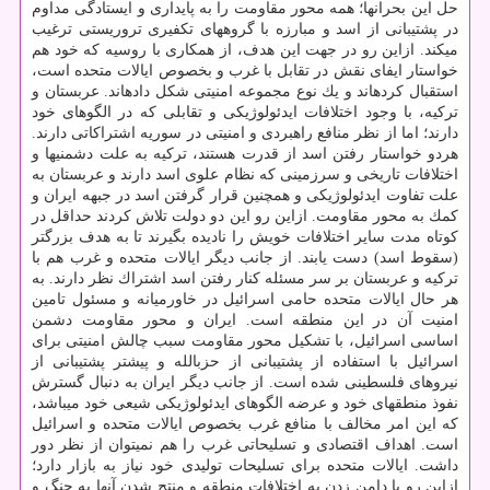
حل این بحران­ها؛ همه محور مقاومت را به پایداری و ایستادگی مداوم
در پشتیبانی از اسد و مبارزه با گروه­های تكفیری تروریستی ترغیب
می­كند. ازاین رو در جهت این هدف، از همكاری با روسیه كه خود هم
خواستار ایفای نقش در تقابل با غرب و بخصوص ایالات متحده است،
استقبال كرده­اند و یك نوع مجموعه امنیتی شكل داده­اند. عربستان و
تركیه، با وجود اختلافات ایدئولوژیكی و تقابلی كه در الگوهای خود
دارند؛ اما از نظر منافع راهبردی و امنیتی در سوریه اشتراكاتی دارند.
هردو خواستار رفتن اسد از قدرت هستند، تركیه به علت دشمنی­ها و
اختلافات تاریخی و سرزمینی كه نظام علوی اسد دارند و عربستان به
علت تفاوت ایدئولوژیكی و هم­چنین قرار گرفتن اسد در جبهه ایران و
كمك به محور مقاومت. ازاین رو این دو دولت تلاش كردند حداقل در
كوتاه مدت سایر اختلافات خویش را نادیده بگیرند تا به هدف بزرگ­تر
(سقوط اسد) دست یابند. از جانب دیگر ایالات متحده و غرب هم با
تركیه و عربستان بر سر مسئله كنار رفتن اسد اشتراك نظر دارند. به
هر حال ایالات متحده حامی اسرائیل در خاورمیانه و مسئول تامین
امنیت آن در این منطقه است. ایران و محور مقاومت دشمن
اساسی اسرائیل، با تشكیل محور مقاومت سبب چالش امنیتی برای
اسرائیل با استفاده از پشتیبانی از حزب­الله و پیش­تر پشتیبانی از
نیروهای فلسطینی شده است. از جانب دیگر ایران به دنبال گسترش
نفوذ منطقه­ای خود و عرضه الگوهای ایدئولوژیكی شیعی خود می­باشد،
كه این امر مخالف با منافع غرب بخصوص ایالات متحده و اسرائیل
است. اهداف اقتصادی و تسلیحاتی غرب را هم نمی­توان از نظر دور
داشت. ایالات متحده برای تسلیحات تولیدی خود نیاز به بازار دارد؛
ازاین رو با دامن زدن به اختلافات منطقه و منتج شدن آن­ها به جنگ و