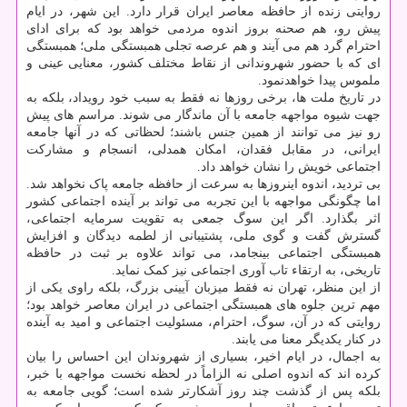
روایتی زنده از حافظه معاصر ایران قرار دارد. این شهر، در ایام
پیش رو، هم صحنه بروز اندوه مردمی خواهد بود که برای ادای
احترام گرد هم می آیند و هم عرصه تجلی همبستگی ملی؛ همبستگی
ای که با حضور شهروندانی از نقاط مختلف کشور، معنایی عینی و
ملموس پیدا خواهدنمود.
در تاریخ ملت ها، برخی روزها نه فقط به سبب خود رویداد، بلکه به
جهت شیوه مواجهه جامعه با آن ماندگار می شوند. مراسم های پیش
رو نیز می توانند از همین جنس باشند؛ لحظاتی که در آنها جامعه
ایرانی، در مقابل فقدان، امکان همدلی، انسجام و مشارکت
اجتماعی خویش را نشان خواهد داد.
بی تردید، اندوه اینروزها به سرعت از حافظه جامعه پاک نخواهد شد.
اما چگونگی مواجهه با این تجربه می تواند بر آینده اجتماعی کشور
اثر بگذارد. اگر این سوگ جمعی به تقویت سرمایه اجتماعی،
گسترش گفت و گوی ملی، پشتیبانی از لطمه دیدگان و افزایش
همبستگی اجتماعی بینجامد، می تواند علاوه بر ثبت در حافظه
تاریخی، به ارتقاء تاب آوری اجتماعی نیز کمک نماید.
از این منظر، تهران نه فقط میزبان آیینی بزرگ، بلکه راوی یکی از
مهم ترین جلوه های همبستگی اجتماعی در ایران معاصر خواهد بود؛
روایتی که در آن، سوگ، احترام، مسئولیت اجتماعی و امید به آینده
در کنار یکدیگر معنا می یابند.
به اجمال، در ایام اخیر، بسیاری از شهروندان این احساس را بیان
کرده اند که اندوه اصلی نه الزاماً در لحظه نخست مواجهه با خبر،
بلکه پس از گذشت چند روز آشکارتر شده است؛ گویی جامعه به