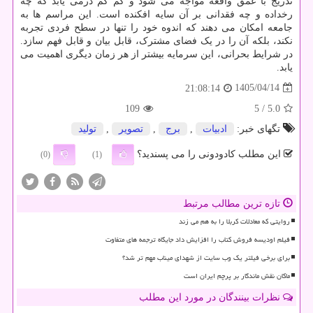
تدریج با عمق واقعه مواجه می شود و کم کم درمی یابد که چه
رخداده و چه فقدانی بر آن سایه افکنده است. این مراسم ها به
جامعه امکان می دهند که اندوه خود را تنها در سطح فردی تجربه
نکند، بلکه آن را در یک فضای مشترک، قابل بیان و قابل فهم سازد.
در شرایط بحرانی، این سرمایه بیشتر از هر زمان دیگری اهمیت می
یابد.
1405/04/14
21:08:14
109
/ 5
5.0
تگهای خبر:
ادبیات
,
برج
,
تصویر
,
تولید
این مطلب کادودونی را می پسندید؟
(0)
(1)
تازه ترین مطالب مرتبط
روایتی که معادلات کربلا را به هم می زند
فیلم اودیسه فروش کتاب را افزایش داد جایگاه ترجمه های متفاوت
برای برخی فیلتر یک وب سایت از شهدای میناب مهم تر شد؟
ماکان نقش ماندگار بر پرچم ایران است
نظرات بینندگان در مورد این مطلب