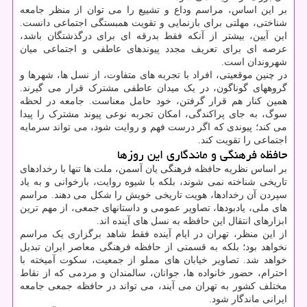
بر این اساس، مراسم وداع و تشییع را می توان از منظر جامعه
شناختی، مهلتی برای بازنمایی و تقویت همبستگی اجتماعی دانست.
این آیین، بیشتر از آنکه فقط بدرقه ای برای درگذشتگان باشد،
عرصه ای برای تعریف مجدد پیوندهای عاطفی و اجتماعی میان
شهروندان است.
در چنین موقعیتی، افراد با تجربه های متفاوت، از نسل ها، شهرها و
گروههای گوناگون، در یک میدان عاطفی مشترک قرار می گیرند.
همین کنار هم قرار گرفتن، خود حامل معناست. جامعه در لحظه
سوگ، به جای پراکندگی، امکان تجربه نوعی پیوند مشترک را پیدا
می کند؛ پیوندی که اگر درست فهم و روایت شود، می تواند سرمایه
اجتماعی را تقویت کند.
حافظه فرهنگی و ماندگاری این روزها
بر اساس نظریه حافظه فرهنگی یان آسمن، ملت ها تنها با رخدادهای
تاریخی شناخته نمی شوند، بلکه با شیوه روایت، بازخوانی و به یاد
سپردن آن رخدادها، هویت تاریخی خویش را شکل می دهند. مراسم
های ملی، یادبودها، تصاویر عمومی و داستانهای جمعی، از مهم ترین
ابزارهای انتقال این حافظه به نسل های آینده اند.
از این منظر، تهران در ایام آینده فقط شاهد برگزاری یک مراسم
نخواهد بود؛ بلکه به قسمتی از حافظه فرهنگی معاصر ایران تبدیل
خواهد شد. تصاویر خیابان های مملو از جمعیت، سکوت آمیخته با
احترام، حضور خانواده ها، جوانان، سالمندان و مردمی که از نقاط
مختلف کشور به تهران می آیند، می تواند در حافظه جمعی جامعه
ایرانی ماندگار شود.