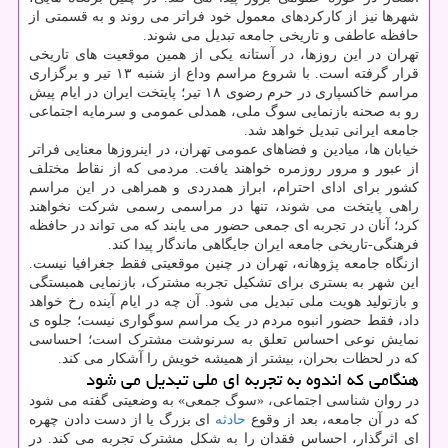
شهرها نیز از کارکردهای معمول خود فراتر می روند و به قسمتی از
حافظه عاطفی و تاریخی جامعه تبدیل می شوند.
تهران در این روزها، در آستانه یکی از همین موقعیت های تاریخی
قرار گرفته است. با شروع مراسم وداع از شنبه ۱۳ تیر و برگزاری
مراسم خاکسپاری در حرم رضوی ۱۸ تیر؛ پایتخت ایران در ایام پیش
رو به صحنه بازنمایی سوگ ملی، همدلی عمومی و سرمایه اجتماعی
جامعه ایرانی تبدیل خواهد شد.
خیابان ها، میادین و فضاهای عمومی تهران، در اینروزها معنایی فراتر
از عبور و مرور روزمره خواهند یافت. مردمی که از نقاط مختلف
کشور برای ادای احترام، ابراز همدردی و همراهی در این مراسم
راهی پایتخت می شوند، تنها در مراسمی رسمی شرکت نخواهند
کرد؛ آنان در تجربه ای جمعی حضور می یابند که می تواند در حافظه
فرهنگی-تاریخی جامعه ایران جایگاهی ماندگار پیدا کند.
ازنگاه جامعه پژوهانه، تهران در چنین موقعیتی فقط جغرافیا نیست.
این شهر به بستری برای تشکیل تجربه مشترک، بازنمایی همبستگی
و بازتولید هویت ملی تبدیل می شود. آن چه در ایام آینده رخ خواهد
داد، فقط حضور انبوه مردم در یک مراسم سوگواری نیست؛ جلوه ی
نمایش نوعی احساس تعلق به سرنوشت مشترک است؛ احساسی
که در لحظات بحران، بیشتر از همیشه خویش را آشکار می کند.
هنگامی که اندوه به تجربه ای ملی تبدیل می شود
در روان شناسی اجتماعی، «سوگ جمعی» به وضعیتی گفته می شود
که در آن جامعه، بعد از وقوع
حادثه
ای بزرگ یا از دست دادن چهره
ای اثرگذار، احساس فقدان را به شکل مشترک تجربه می کند. در