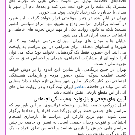
«فضاهای حافظه» تبدیل می شوند؛ مکان هایی که تجربه های
مشترک یک ملت را در خود ثبت می کنند و بعدها، نام آن شهر یا
میدان یا خیابان با یک رخداد تاریخی پیوند می خورد.
تهران در ایام آینده در چنین موقعیتی قرار خواهد گرفت. این شهر،
در آستانه برگزاری مراسم وداع و تشییع، تنها مرکز سیاسی کشور
نیست؛ بلکه به کانون روایت یکی از مهم ترین تجربه های عاطفی و
اجتماعی جامعه ایران تبدیل می شود.
خیابان ها و میدان های تهران، میزبان مردمی خواهند بود که از
شهرها و استانهای مختلف برای همراهی در این مراسم به پایتخت
می آیند. این حضور، فقط یک گردهمایی نخواهد بود؛ بلکه می توان
آنرا جلوه ای از مشارکت اجتماعی، همدلی و احساس تعلق به یک
تجربه ملی دانست.
تهران در چنین بزنگاهی، بار نمادین این اندوه را بر دوش خواهد
کشید. عظمت سوگ، شکوه حضور مردم و بازنمایی همبستگی
اجتماعی، در کنار یکدیگر به این شهر معنایی تازه خواهند داد؛ معنایی
که می تواند در حافظه
معاصر
ایران ثبت گردد و در روایت سال های
آتی از این مقطع تاریخی نقش داشته باشد.
آیین های جمعی و بازتولید همبستگی اجتماعی
امیل دورکیم، جامعه شناس برجسته فرانسوی، بر این باور بود که
مراسم های جمعی فقط برای بزرگداشت افراد یا رخدادها برگزار
نمی شوند. مهم ترین کارکرد این مراسم ها، بازسازی انسجام
اجتماعی و تقویت وجدان جمعی است. به تعبیر او، جامعه در چنین
مراسم هایی خویش را بازمی شناسد و احساس تعلق افراد به یک
کل بزرگ تر تقویت می شود.