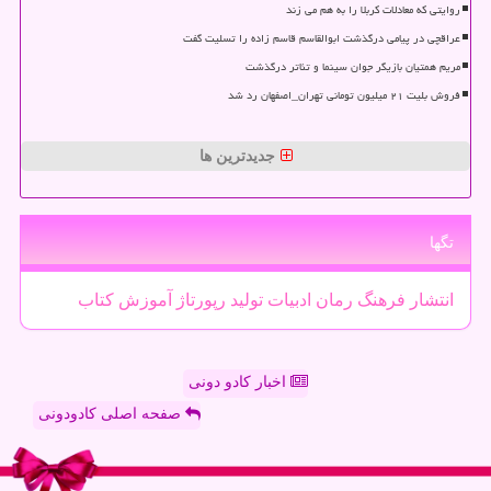
روایتی که معادلات کربلا را به هم می زند
عراقچی در پیامی درگذشت ابوالقاسم قاسم زاده را تسلیت گفت
مریم همتیان بازیگر جوان سینما و تئاتر درگذشت
فروش بلیت ۲۱ میلیون تومانی تهران_اصفهان رد شد
جدیدترین ها
تگها
انتشار
فرهنگ
رمان
ادبیات
تولید
رپورتاژ
آموزش
كتاب
اخبار کادو دونی
صفحه اصلی کادودونی