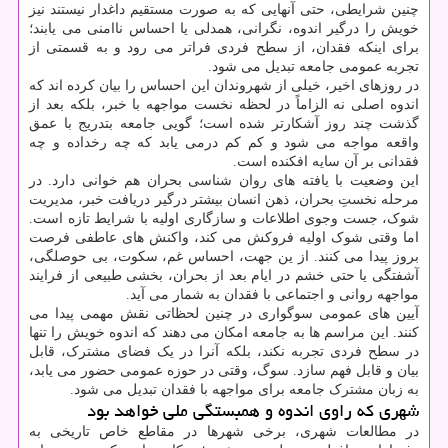
چنین شرایطی، حتی آنهایی که به صورت مستقیم داغدار نیستند نیز
خویش را درگیر اندوه، نگرانی، همدلی یا احساس ناامنی می یابند؛
برای اینکه فقدان، از سطح فردی فراتر می رود و به قسمتی از
تجربه عمومی جامعه تبدیل می شود.
در روزهای اخیر، خیلی از شهروندان این احساس را بیان کرده اند که
اندوه اصلی نه الزاماً در لحظه نخست مواجهه با خبر، بلکه بعد از
گذشت چند روز آشکارتر شده است؛ گویی جامعه بتدریج با عمق
واقعه مواجه می شود و کم کم درمی یابد که چه رخداده و چه
فقدانی بر آن سایه افکنده است.
این وضعیت با یافته های روان شناسی بحران هم خوانی دارد. در
مرحله نخستِ بحران، ذهن انسان بیشتر درگیر دریافت خبر، مدیریت
شوک، جست وجوی اطلاعات و سازگاری اولیه با شرایط تازه است.
اما وقتی شوک اولیه فروکش می کند، واکنش های عاطفی فرصت
بروز پیدا می کنند. از ین جهت، احساس غم، سکوت، بی حوصلگی،
آشفتگی یا حتی خشم در ایام بعد از بحران، بخشی طبیعی از فرایند
مواجهه روانی و اجتماعی با فقدان به شمار می آید.
آیین های عمومی سوگواری در چنین لحظاتی نقش مهمی پیدا می
کنند. این مراسم ها به جامعه امکان می دهند که اندوه خویش را تنها
در سطح فردی تجربه نکند، بلکه آنرا در یک فضای مشترک، قابل
بیان و قابل فهم سازد. سوگ، وقتی در حوزه عمومی حضور می یابد،
به زبان مشترک جامعه برای مواجهه با فقدان تبدیل می شود.
شهری که راوی اندوه و همبستگی ملی خواهد بود
در مطالعات شهری، برخی شهرها در مقاطع خاص تاریخی به