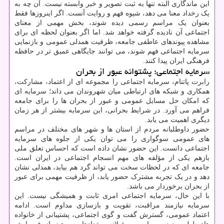
این ماندگاری البته تنها به ثبت تصویر و خبر وابسته نیست. آن چه به
یک رخداد معنا می دهد، شیوه فهم و روایت آنست. اگر اینروزها فقط
بعنوان یک مراسم رسمی دیده شوند، بخش مهمی از معنای
اجتماعی آن نادیده گرفته خواهد شد. اما اگر بعنوان لحظه ای برای
مشاهده پیوندهای عاطفی جامعه، ظرفیت همدلی عمومی و بازنمایی
سرمایه اجتماعی فهم شوند، می توانند جایگاهی عمیق تر در حافظه
فرهنگی ایران پیدا کنند.
سرمایه اجتماعی؛ پشتوانه عبور از بحران
رابرت پاتنام، سرمایه اجتماعی را مجموعه ای از اعتماد، مشارکت،
همکاری و شبکه های ارتباطی میان شهروندان می داند؛ سرمایه ای
که امکان حل مسایل عمومی و عبور از بحران ها را برای جامعه
فراهم می آورد. در شرایط بحرانی، این سرمایه بیشتر از هر زمان
دیگری اهمیت می یابد.
حضور داوطلبانه مردم از استان ها و شهر های مختلف در مراسم
های عمومی سوگواری را می توان یکی از جلوه های سرمایه
اجتماعی دانست. این حضور نشان داده است که احساس تعلق ملی
بازهم یکی از مؤلفه های مهم انسجام اجتماعی در ایران است.
جامعه ای که در لحظات سخت می تواند گرد هم بیاید، همدلی نشان
دهد و در یک تجربه مشترک حضور یابد، از ظرفیت مهمی برای عبور
از بحران برخوردار می باشد.
با این حال، سرمایه اجتماعی امری ثابت و همیشگی نیست. این
سرمایه نیازمند مراقبت، تقویت و بازسازی مداوم است. ادامه
اعتماد عمومی، گسترش گفت و گوی اجتماعی، پشتیبانی از خانواده