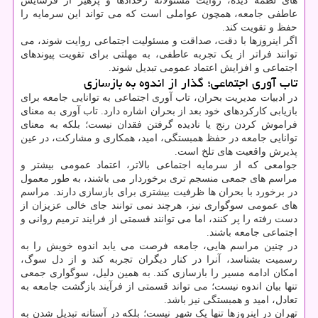
های لطمه دیده، روایت مسئولانه رخدادها و پرهیز از فرسایش
عاطفی جامعه، همچون عواملی است که می تواند این سرمایه را
حفظ و تقویت کند.
اگر اینروزها با دقت، صداقت و مسئولیت اجتماعی روایت شوند، می
توانند فراتر از یک تجربه عاطفی، به مهلتی برای تقویت پیوندهای
اجتماعی و افزایش اعتماد عمومی تبدیل شوند.
تاب آوری اجتماعی؛ گذار از اندوه به بازسازی
در ادبیات مدیریت بحران، تاب آوری اجتماعی به توانایی جامعه برای
بازیابی کارکردهای خود بعد از بحران اشاره دارد. تاب آوری به معنای
فراموش کردن رنج یا نادیده گرفتن فقدان نیست؛ بلکه به معنای
توانایی جامعه در حفظ همبستگی، امید، همکاری و مشارکت، در عین
پذیرش واقعیت های تلخ است.
جوامعی که از سرمایه اجتماعی بالاتر، اعتماد عمومی بیشتر و
مراسم های جمعی منسجم تری برخوردار می باشند، به طور معمول
در برخورد با بحران ها ظرفیت بیشتری برای بازسازی دارند. مراسم
های عمومی سوگواری نیز، هرچند نمی توانند جای خالی عزیزان از
دست رفته را پر کنند، اما می توانند قسمتی از فرایند ترمیم روانی و
اجتماعی جامعه باشند.
در چنین مراسم هایی، جامعه فرصت می یابد اندوه خویش را به
رسمیت بشناسد، آنرا در کنار دیگران تجربه کند و از دل سوگ،
امکان ادامه مسیر را بازسازی کند. به همین دلیل، سوگواری جمعی
تنها بیان اندوه نیست؛ می تواند قسمتی از فرآیند بازگشت جامعه به
تعادل، امید و همبستگی نیز باشد.
تهران در اینروزها تنها یک شهر نیست؛ بلکه در آستانه تبدیل شدن به