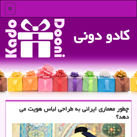
منو
كادو دونی
چطور معماری ایرانی به طراحی لباس هویت می
دهد؟