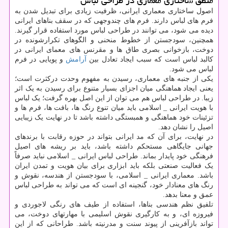
منطق ساختاری معماری در طراحی لباس
اصول ساختاری معماری ایرانی، ظرفیت زیادی برای تبدیل شدن به
فرم های لباس دارند. فرم های چندوجهی که در سقف بناهای ایرانی
دیده می شود، می توانند در طراحی لباس مورد استفاده قرار گیرند.
همچنین، سودجستن از خطوط منحنی و الگوهای تکرارشونده در
دوخت، بازخوانی بصری طاق ها و مقرنس های معمای ایرانی در
کالبد لباس است که سبب ایجاد تعادل بین
آرامش
و پویایی در فرم
لباس می شود.
یکی از جنبه های معماری، رسیدن به مفهوم وحدت درکثرت است؛
یعنی ایجاد هماهنگی میان اجزای بسیار متنوع برای رسیدن به یک اثر
زیبا. در طراحی لباس هم می توان از این اصل بهره گرفت؛ یک لباس
با هویت ایرانی _ اسلامی باید میان تنوع رنگ ها، بافت ها، فرم ها و
تزئینات خود هماهنگی و همبستگی داشته باشد تا در نهایت یک زیبایی
اصیل را نشان دهد.
در نهایت، برای آن که مد ایرانی بتواند در حوزه رقابت با برندهای
جهانی جایگاهی مستحکم داشته باشد، باید بر ریشه های اصیل
فرهنگی خود پایدار بماند. طراحی لباس ایرانی _ اسلامی نباید صرفاً
یک فعالیت صنعتی بلکه باید ابزاری برای بیان هویت و تمدن ایران
باشد. معماری ایرانی _ اسلامی، با سودجستن از هندسه، نقوش و
رنگ های معنادار خود، گنجینه ای است که می تواند به طراحی لباس
عمق و معنا بدهد.
تلفیق نظم هندسی بناها، استفاده از طیف های رنگی لاجوردی و
فیروزه ای، و به کارگیری نقوش اسلیمی با مهارتهای دوخت، می
تواند بازآفرینی از پیوند سنت و مدرنیته باشد. طراحانی که از این