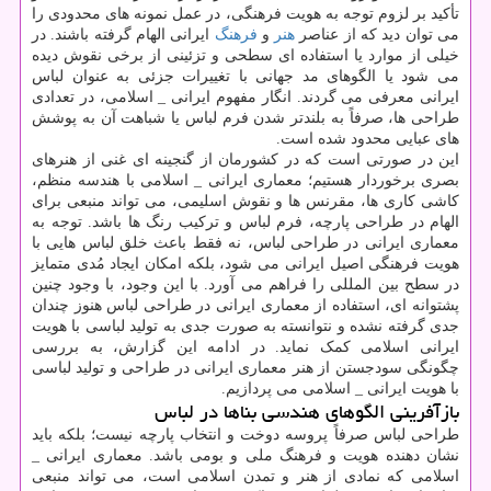
تأکید بر لزوم توجه به هویت فرهنگی، در عمل نمونه های محدودی را
می توان دید که از عناصر
هنر
و
فرهنگ
ایرانی الهام گرفته باشند. در
خیلی از موارد یا استفاده ای سطحی و تزئینی از برخی نقوش دیده
می شود یا الگوهای مد جهانی با تغییرات جزئی به عنوان لباس
ایرانی معرفی می گردند. انگار مفهوم ایرانی _ اسلامی، در تعدادی
طراحی ها، صرفاً به بلندتر شدن فرم لباس یا شباهت آن به پوشش
های عبایی محدود شده است.
این در صورتی است که در کشورمان از گنجینه ای غنی از هنرهای
بصری برخوردار هستیم؛ معماری ایرانی _ اسلامی با هندسه منظم،
کاشی کاری ها، مقرنس ها و نقوش اسلیمی، می تواند منبعی برای
الهام در طراحی پارچه، فرم لباس و ترکیب رنگ ها باشد. توجه به
معماری ایرانی در طراحی لباس، نه فقط باعث خلق لباس هایی با
هویت فرهنگی اصیل ایرانی می شود، بلکه امکان ایجاد مُدی متمایز
در سطح بین المللی را فراهم می آورد. با این وجود، با وجود چنین
پشتوانه ای، استفاده از معماری ایرانی در طراحی لباس هنوز چندان
جدی گرفته نشده و نتوانسته به صورت جدی به تولید لباسی با هویت
ایرانی اسلامی کمک نماید. در ادامه این گزارش، به بررسی
چگونگی سودجستن از هنر معماری ایرانی در طراحی و تولید لباسی
با هویت ایرانی _ اسلامی می پردازیم.
بازآفرینی الگوهای هندسی بناها در لباس
طراحی لباس صرفاً پروسه دوخت و انتخاب پارچه نیست؛ بلکه باید
نشان دهنده هویت و فرهنگ ملی و بومی باشد. معماری ایرانی _
اسلامی که نمادی از هنر و تمدن اسلامی است، می تواند منبعی