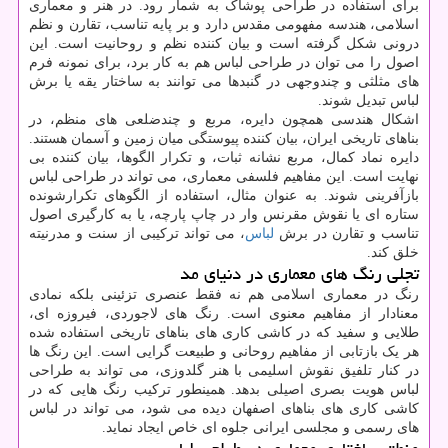
برای استفاده در طراحی پوشاک به شمار رود. در هنر و معماری
اسلامی، هندسه مفهومی مقدس دارد و بر پایه تناسب، تقارن و نظم
درونی شکل گرفته است و بیان کننده نظم و روحانیت است. این
اصول را می توان در طراحی لباس هم به کار برد، برای نمونه فرم
های مثلثی و چندوجهی در گنبدها می توانند به ساختار یقه یا برش
لباس تبدیل شوند.
اشکال هندسی همچون دایره، مربع و چندضلعی های منظم، در
بناهای تاریخی ایران، بیان کننده پیوستگی میان زمین و آسمان هستند.
دایره نماد کمال، مربع نشانه ثبات، و تکرار الگوها، بیان کننده بی
نهایت است. این مفاهیم فلسفی معماری، می تواند در طراحی لباس
بازآفرینی شوند. به عنوان مثال، استفاده از الگوهای تکرارشونده
ستاره ای یا نقوش مقرنس وار در چاپ پارچه، یا به کارگیری اصول
تناسب و تقارن در برش
لباس
، می تواند ترکیبی از سنت و مدرنیته
خلق کند.
تجلی رنگ های معماری در دنیای مد
رنگ در معماری اسلامی هم نه فقط عنصری تزئینی بلکه نمادی
معنادار از مفاهیم معنوی است. رنگ های لاجوردی، فیروزه ای،
طلایی و سفید که در کاشی کاری های بناهای تاریخی استفاده شده
هر یک بازتابی از مفاهیم روحانی و طبیعت گرایی است. این رنگ ها
در کنار تلفیق نقوش اسلیمی با هنر گلدوزی، می تواند به طراحی
لباس هویت بصری اصیلی بدهد. همینطور ترکیب رنگ هایی که در
کاشی کاری های بناهای اصفهان دیده می شود، می تواند در لباس
های رسمی و مجلسی ایرانی جلوه ای خاص ایجاد نماید.