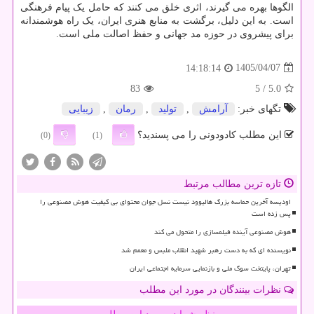
الگوها بهره می گیرند، اثری خلق می کنند که حامل یک پیام فرهنگی
است. به این دلیل، برگشت به منابع هنری ایران، یک راه هوشمندانه
برای پیشروی در حوزه مد جهانی و حفظ اصالت ملی است.
1405/04/07
14:18:14
83
/ 5
5.0
تگهای خبر:
آرامش
,
تولید
,
رمان
,
زیبایی
این مطلب کادودونی را می پسندید؟
(0)
(1)
تازه ترین مطالب مرتبط
اودیسه آخرین حماسه بزرگ هالیوود نیست نسل جوان محتوای بی کیفیت هوش مصنوعی را
پس زده است
هوش مصنوعی آینده فیلمسازی را متحول می کند
نویسنده ای که به دست رهبر شهید انقلاب ملبس و معمم شد
تهران، پایتخت سوگ ملی و بازنمایی سرمایه اجتماعی ایران
نظرات بینندگان در مورد این مطلب