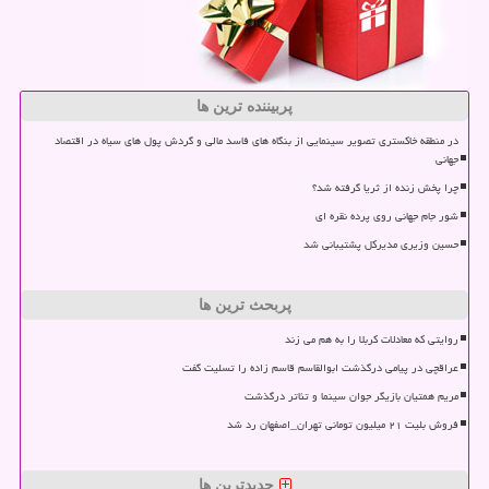
پربیننده ترین ها
در منطقه خاکستری تصویر سینمایی از بنگاه های فاسد مالی و گردش پول های سیاه در اقتصاد
جهانی
چرا پخش زنده از ثریا گرفته شد؟
شور جام جهانی روی پرده نقره ای
حسین وزیری مدیرکل پشتیبانی شد
پربحث ترین ها
روایتی که معادلات کربلا را به هم می زند
عراقچی در پیامی درگذشت ابوالقاسم قاسم زاده را تسلیت گفت
مریم همتیان بازیگر جوان سینما و تئاتر درگذشت
فروش بلیت ۲۱ میلیون تومانی تهران_اصفهان رد شد
جدیدترین ها