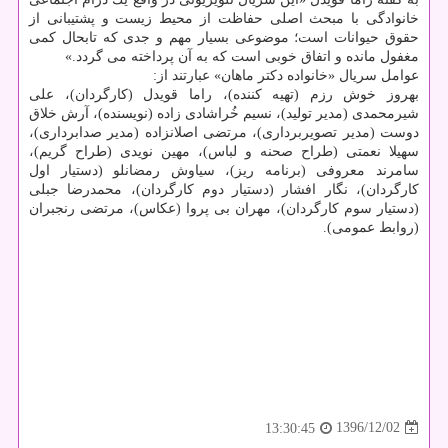
خانوادگی با مبحث اصلی حفاظت از محیط زیست و پشتیبانی از
حقوق حیوانات است؛ موضوعی بسیار مهم و جدی كه تابحال كمی
مغفول مانده و اتفاق خوبی است كه به آن پرداخته می گردد.»
عوامل سریال «خانواده دكتر ماهان» عبارتند از:
بهروز خوش رزم (تهیه كننده)، راما قویدل (كارگردان)، علی
شیرمحمدی (مدیر تولید)، نسیم خُراشادی زاده (نویسنده)، آرش خلاق
دوست (مدیر تصویربرداری)، مرتضی اصلانزاده (مدیر صدابرداری)،
سهیلا نعمتی (طراح صحنه و لباس)، مهین نویدی (طراح گریم)،
سامرند معروفی (برنامه ریز)، سیاوش رمضانلو (دستیار اول
كارگردان)، نگار افشار (دستیار دوم كارگردان)، محمدرضا جبلی
(دستیار سوم كارگردان)، مهران بی پروا (عكاس)، مرتضی رنجبران
(روابط عمومی).
1396/12/02
13:30:45