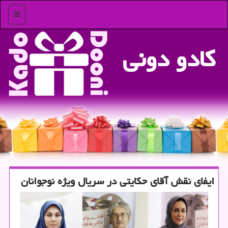
منو
كادو دونی
ایفای نقش آقای حكایتی در سریال ویژه نوجوانان