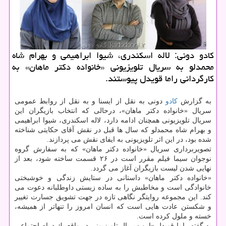
كادو دونی: لاله اسكندری، شیوا ابراهیمی و بهرام شاه
محمدلو به سریال تلویزیونی «خانواده دكتر ماهان» به
كارگردانی راما قویدل پیوستند.
به گزارش
كادو
دونی به نقل از ایسنا و به نقل از روابط عمومی
سریال «خانواده دكتر ماهان»، درحالی كه انتخاب بازیگران این
سریال تلویزیونی همچنان ادامه دارد، لاله اسكندری، شیوا ابراهیمی
و بهرام شاه محمدلو كه سال ها قبل در نقش آقای حكایتی شناخته
شده بود، در این اثر تلویزیونی به ایفای نقش می پردازند.
تصویربرداری سریال «خانواده دكتر ماهان» كه به سفارش گروه
نوجوان سیما فیلم مقرر است در ۲۶ قسمت ساخته شود، بعد از
نهایی شدن لیست بازیگران آغاز می گردد.
«خانواده دكتر ماهان» داستانی در ستایش زندگی و خوشبختی
خانوادگی است و مخاطبش را به ساده زیستی داوطلبانه دعوت می
كند. این مجموعه روایتگر نگاهی تازه در جهت تشویق جسارت تغییر
و شكستن عادت هایی است كه انسان امروز را تنهاتر از همیشه،
خسته و ملول كرده است.
به گفته راما قویدل «این سریال تلویزیونی در واقع یك درام اجتماعی