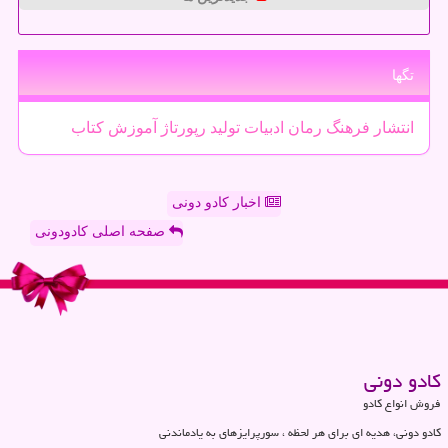
تگها
انتشار
فرهنگ
رمان
ادبیات
تولید
رپورتاژ
آموزش
كتاب
اخبار کادو دونی
صفحه اصلی کادودونی
كادو دونی
فروش انواع کادو
کادو دونی، هدیه ای برای هر لحظه ، سورپرایزهای به یادماندنی