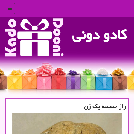
منو
كادو دونی
راز جمجمه یك زن