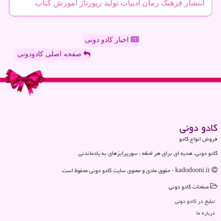
انتشار
فرهنگ
رمان
ادبیات
تولید
رپورتاژ
آموزش
كتاب
اخبار کادو دونی
صفحه اصلی کادودونی
كادو دونی
فروش انواع کادو
کادو دونی، هدیه ای برای هر لحظه ، سورپرایزهای به یادماندنی
kadodooni.ir - حقوق مادی و معنوی سایت كادو دونی محفوظ است
صفحات كادو دونی
تبلیغ در كادو دونی
درباره ما