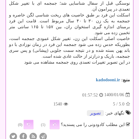
نوسنگی قبل از سفال شناسایی شد؛ جمجمه ای با تغییر شکل
تعمدی در پیرامون آن.
اسکلت این فرد بر طبق خاصیت های ریخت شناسی لگن خاصره و
جمجمه به یک زن ۳۰ تا ۴۰ سال مربوط است. قامت این فرد
برمبنای اندازه گیری استخوان ران، بین ۱۵۷ تا ۱۶۵ سانتی متر
تخمین زده می شود.
خاصیت اصلی اسکلت این زن، تغییر شکل عمودی جمجمه است،
بطوریکه حدس زده می شود جمجمه این فرد در زمان نوزادی با دو
باند پهن بسته شده و در نتیجه سمت جلویی (پیشانی) و پس سری
جمجمه، باریک و درازتر از حالت عادی شده است.
در این تصویر تغییرات تعمدی روی جمجمه مشاهده می شود
منبع:
kadodooni.ir
1400/01/06
01:57:52
1540
/ 5
5.0
تگهای خبر:
تصویر
این مطلب کادودونی را می پسندید؟
(0)
(1)