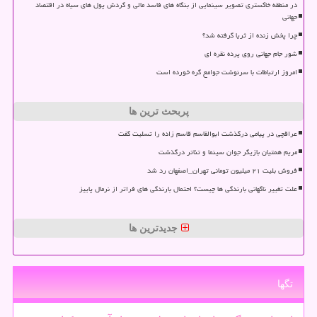
در منطقه خاکستری تصویر سینمایی از بنگاه های فاسد مالی و گردش پول های سیاه در اقتصاد
جهانی
چرا پخش زنده از ثریا گرفته شد؟
شور جام جهانی روی پرده نقره ای
امروز ارتباطات با سرنوشت جوامع گره خورده است
پربحث ترین ها
عراقچی در پیامی درگذشت ابوالقاسم قاسم زاده را تسلیت گفت
مریم همتیان بازیگر جوان سینما و تئاتر درگذشت
فروش بلیت ۲۱ میلیون تومانی تهران_اصفهان رد شد
علت تغییر ناگهانی بارندگی ها چیست؟ احتمال بارندگی های فراتر از نرمال پاییز
جدیدترین ها
تگها