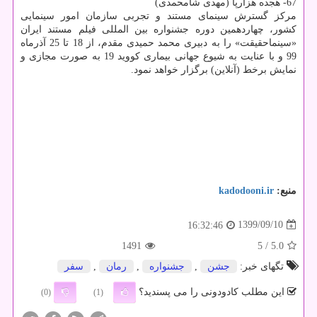
67- هجده هزارپا (مهدی شامحمدی)
مرکز گسترش سینمای مستند و تجربی سازمان امور سینمایی
کشور، چهاردهمین دوره جشنواره بین المللی فیلم مستند ایران
«سینماحقیقت» را به دبیری محمد حمیدی مقدم، از 18 تا 25 آذرماه
99 و با عنایت به شیوع جهانی بیماری کووید 19 به صورت مجازی و
نمایش برخط (آنلاین) برگزار خواهد نمود.
منبع:
kadodooni.ir
1399/09/10
16:32:46
1491
/ 5
5.0
تگهای خبر:
جشن
,
جشنواره
,
رمان
,
سفر
این مطلب کادودونی را می پسندید؟
(0)
(1)