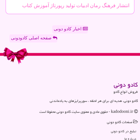
انتشار
فرهنگ
رمان
ادبیات
تولید
رپورتاژ
آموزش
كتاب
اخبار کادو دونی
صفحه اصلی کادودونی
كادو دونی
فروش انواع کادو
کادو دونی، هدیه ای برای هر لحظه ، سورپرایزهای به یادماندنی
kadodooni.ir - حقوق مادی و معنوی سایت كادو دونی محفوظ است
صفحات كادو دونی
تبلیغ در كادو دونی
درباره ما