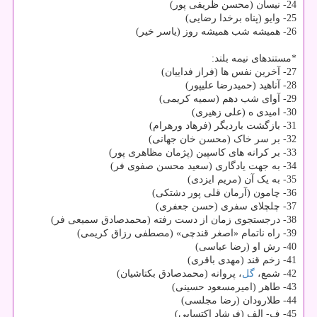
24- نی‎سان (محسن ظریفی‏ پور)
25- وایو (پناه ‏برخدا رضایی)
26- همیشه شب همیشه روز (یاسر خیر)
*مستندهای نیمه بلند:
27- آخرین نفس ها (فراز فداییان)
28- آناهید (حمیدرضا علیپور)
29- آوای شب دهم (سمیه کریمی)
30- امیدی ه (علی زهیری)
31- بازگشت باردیگر (فرهاد ورهرام)
32- بر سر خاک (محسن خان جهانی)
33- بر کرانه های کاسپین (پژمان مظاهری پور)
34- به جهت یادگاری (سعید محسن صفوی فر)
35- به یک آن (مریم ایزدی)
36- چامون (آرمان قلی پور دشتکی)
37- چلچلای سفری (حسن جعفری)
38- درجستجوی زمان از دست رفته (محمدصادق سمیعی فر)
39- راه ناتمام «اصغر قندچی» (مصطفی رزاق کریمی)
40- رش او (رضا عباسی)
41- زخم قند (مهدی باقری)
42- شمع،
گل
، پروانه (محمدصادق بکتاشیان)
43- طاهر (امیرمسعود حسینی)
44- طلارودان (رضا مجلسی)
45- ف- الف (فرشاد اکتسابی)