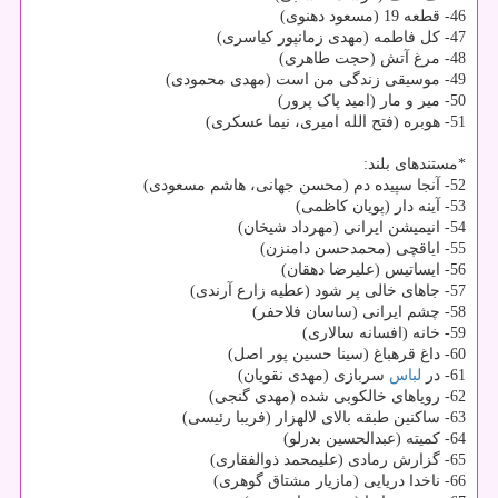
46- قطعه 19 (مسعود دهنوی)
47- کل فاطمه (مهدی زمانپور کیاسری)
48- مرغ آتش (حجت طاهری)
49- موسیقی زندگی من است (مهدی محمودی)
50- میر و مار (امید پاک پرور)
51- هوبره (فتح الله امیری، نیما عسکری)
*مستندهای بلند:
52- آنجا سپیده‎ دم (محسن جهانی، هاشم مسعودی)
53- آینه دار (پویان کاظمی)
54- انیمیشن ایرانی (مهرداد شیخان)
55- ایاقچی (محمدحسن دامن‎زن)
56- ایساتیس (علیرضا دهقان)
57- جاهای خالی پر شود (عطیه زارع ‎آرندی)
58- چشم ایرانی (ساسان فلاح‎فر)
59- خانه (افسانه سالاری)
60- داغ قره‎باغ (سینا حسین پور اصل)
61- در
لباس
سربازی (مهدی نقویان)
62- رویاهای خالکوبی شده (مهدی گنجی)
63- ساکنین طبقه بالای لاله‏زار (فریبا رئیسی)
64- کمیته (عبدالحسین بدرلو)
65- گزارش رمادی (علی‎محمد ذوالفقاری)
66- ناخدا دریایی (مازیار مشتاق ‎گوهری)