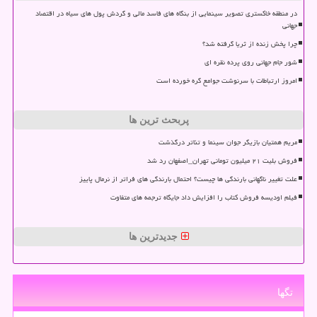
در منطقه خاکستری تصویر سینمایی از بنگاه های فاسد مالی و گردش پول های سیاه در اقتصاد
جهانی
چرا پخش زنده از ثریا گرفته شد؟
شور جام جهانی روی پرده نقره ای
امروز ارتباطات با سرنوشت جوامع گره خورده است
پربحث ترین ها
مریم همتیان بازیگر جوان سینما و تئاتر درگذشت
فروش بلیت ۲۱ میلیون تومانی تهران_اصفهان رد شد
علت تغییر ناگهانی بارندگی ها چیست؟ احتمال بارندگی های فراتر از نرمال پاییز
فیلم اودیسه فروش کتاب را افزایش داد جایگاه ترجمه های متفاوت
جدیدترین ها
تگها