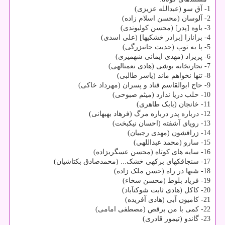
1- آق سو (عبدالله عزیزی)
2- آلوسان (محسن اسلام زاده)
3- باوه [پدر] (محسن کولیوندی)
4- برانازا [برادر خشکی‎ها] (علی اسدی)
5- پا به توپ (حدیث جان‎بزرگی)
6- پریزاد (مهدی ایمانی شهمیری)
7- تجارتخانه بوشی (هادی نعمت‎الهی)
8- تنها نخواهم ماند (یاسر طالبی)
9- حاج ابوالقاسم قناد و پسران (مهرداد خاکی)
10- حلب دریا ندارد (میثم صبوحی)
11- خانجان (بابک طاهری)
12- درباره پدر درباره مرگ (فرهاد بهبهانی)
13- رویای آشفته (احسان نیکبخت)
14- زرافشون (مهدی رجبیان)
15- سارو (محمد عبداللهی)
16- سایه‏ های کوتاه (محسن عسگری‎زاده)
17- سنجاقک‎های برکه‏ی خشک... (محمدصادق بکتاشیان)
18- شب‎ها در راه (حسن ملک ‏زاده)
19- فریاد بلوط (محسن سخاء)
20- کاکل (هادی ثابت شوکت‎آباد)
21- کامیون آبی (هادی آفریده)
22- کمی با من برقص (مصطفی امامی)
23- گاندو (تیمور قادری)