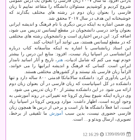
بارانی افزود: ما سال ۲۰۰۷ زبان فارسی را بعنوان یک درس عمومی
شروع کردیم و کوشیدیم مسئولان دانشگاه را متقاعد نماییم تا زبان
فارسی را بعنوان زبان دوم در رشته های مختلف بگذارند که
خوشبختانه این هدف در سال ۲۰۱۷ محقق شد.
وی ضمن اشاره به اینکه درس دیگری با نام فرهنگ و اندیشه ایرانی
بعنوان واحد درسی دانشجویان در مقطع لیسانس تدریس می شود،
اضافه کرد: این درس اختیاری است و دانشجویان رشته های مختلفی
که در مقطع لیسانس هستند، می توانند آنرا انتخاب کنند.
این استاد زبانشناسی با اشاره به اینکه متأسفانه کتاب درباره
ایرانشناسی در اسپانیا زیاد نیست، افزود: منابع این درس را بیشتر
خودم تهیه می کنم که شامل ادبیات،
هنر
، تاریخ و آثار اساتید نامدار
ایرانی است. کسانی که فرهنگ و اندیشه ایرانیها را می خوانند،
الزاماً زبان فارسی بلد نیستند و از کشورهای مختلفی هستند.
بارانی یادآوری کرد: دانشکده سالامانکا قدمتی ۸۰۰ ساله دارد و تنها
دانشکده در کل اسپانیاست که زبان فارسی در آن بعنوان زبان دوم
ارائه می شود. در این دانشکده بیشتر از ۲۰ زبان تدریس می شود.
وی درباره اینکه شیوع بیماری کرونا چه تغییراتی در روند آموزشی به
وجود آورده است، اظهار داشت: موارد ویروس کرونا در اسپانیا زیاد
است، اما فعلاً دانشگاه ها باز است و برخی از درس ها همچون زبان
فارسی حضوری نیست، بدین سبب
آموزش
ما تلفیقی از برخط،
تصویری، ارسال ویدئو و… است.
1399/09/09
12:16:29