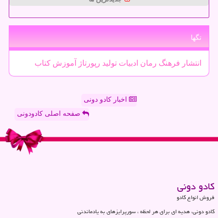
تگها
انتشار
فرهنگ
رمان
ادبیات
تولید
رپورتاژ
آموزش
كتاب
اخبار کادو دونی
صفحه اصلی کادودونی
كادو دونی
فروش انواع کادو
کادو دونی، هدیه ای برای هر لحظه ، سورپرایزهای به یادماندنی