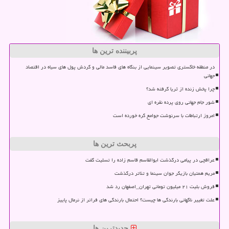
پربیننده ترین ها
در منطقه خاکستری تصویر سینمایی از بنگاه های فاسد مالی و گردش پول های سیاه در اقتصاد
جهانی
چرا پخش زنده از ثریا گرفته شد؟
شور جام جهانی روی پرده نقره ای
امروز ارتباطات با سرنوشت جوامع گره خورده است
پربحث ترین ها
عراقچی در پیامی درگذشت ابوالقاسم قاسم زاده را تسلیت گفت
مریم همتیان بازیگر جوان سینما و تئاتر درگذشت
فروش بلیت ۲۱ میلیون تومانی تهران_اصفهان رد شد
علت تغییر ناگهانی بارندگی ها چیست؟ احتمال بارندگی های فراتر از نرمال پاییز
جدیدترین ها