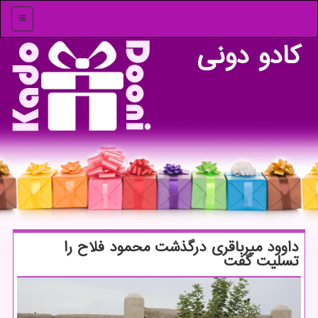
منو
كادو دونی
داوود میرباقری درگذشت محمود فلاح را
تسلیت گفت