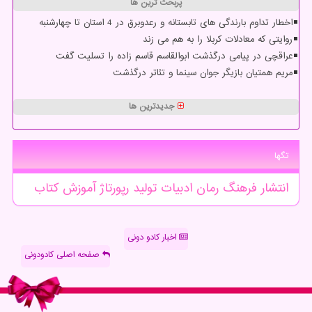
پربحث ترین ها
اخطار تداوم بارندگی های تابستانه و رعدوبرق در 4 استان تا چهارشنبه
روایتی که معادلات کربلا را به هم می زند
عراقچی در پیامی درگذشت ابوالقاسم قاسم زاده را تسلیت گفت
مریم همتیان بازیگر جوان سینما و تئاتر درگذشت
جدیدترین ها
تگها
انتشار
فرهنگ
رمان
ادبیات
تولید
رپورتاژ
آموزش
كتاب
اخبار کادو دونی
صفحه اصلی کادودونی