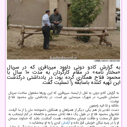
به گزارش كادو دونی داوود میرباقری كه در سریال
«مختار نامه» در مقام كارگردان به مدت ۱۰ سال با
محمود فلاح همكاری كرده بود، در یادداشتی درگذشت
این تهیه كننده باسابقه را تسلیت گفت.
به گزارش کادو دونی به نقل از ایسنا، میرباقری که این روزها مشغول ساخت سریال
«سلمان فارسی» در شهرک سینمایی نور است، در یادداشتی برای محمود فلاح
نوشت:
«انالله و انا الیه راجعون
دست تقدیر باز هم یکی دیگر از همراهان و همکاران دلسوخته مان را از ما گرفت.
شادروان محمود فلاح در طول یک دهه تلاش مستمر و خالصانه در کنار اینجانب به
خلق اثر سخت و طاقت فرسای مختارنامه، همت گماشت. باشد که خداوند سبحان
او را در زمره نیکان خویش قرار داده و
آرامش
ابدی را به او ببخشاید.»