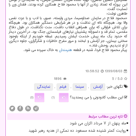
همچنین حسین طاهری، تهیه کننده سریال «سلمان فارسی» به نمایندگی از عوامل
این پروژه که تعداد زیادی از آنها با محمود فلاح همکاری کرده بودند، فقدان وی را
تسلیت گفت.
طاهری نوشت:
«محمود فلاح در سازمان صداوسیما، مردی وارسته، صبور، با ادب و با عزت نفس
والا بود. هیچگاه ناله ای نداشت و در هر شرایطی دستگیر همکاران بود. هیچگاه
برای تلاش فراوانی که برای همراهی انقلاب داشت، منت نگذاشت. در طول دفاع
مقدس، تمام قد و دلسوزانه پشتیبان نیازهای فیلمسازی جنگ بود. در آخرین دیدار
که حدود یک ماه پیش خدمت ایشان رسیدیم. غبطه خوردیم از اینکه باوجود
سختی بیماری، جز آرامش و لبخند و مرور مفرح خاطرات و شکرگزاری، جلوه دیگری
از او ندیدیم. روحش شاد.»
پیکر محمود فلاح فردا، شنبه در قطعه
هنرمندان
به خاک سپرده می شود.
10:58:52
1399/08/03
1896
/ 5
5.0
تگهای خبر:
آرامش
,
سینما
,
فیلم
,
نمایندگی
این مطلب کادودونی را می پسندید؟
(0)
(1)
تازه ترین مطالب مرتبط
ماه پنهان از ۷ مرداد اکران می شود
روایت کمتر شنیده شده مسعود ده نمکی از هدیه رهبر شهید