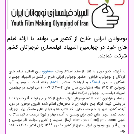
نوجوانان ایرانی خارج از كشور می توانند با ارائه فیلم
های خود در چهارمین المپیاد فیلمسازی نوجوانان كشور
شركت نمایند.
به گزارش کادو دونی به نقل از ستاد اطلاع رسانی
جشنواره
بین المللی فیلم های
کودکان و نوجوانان، فراخوان حضور نوجوانان ایرانی خارج از کشور در المپیاد چهارم با
همکاری سازمان
فرهنگ
و ارتباطات اسلامی
انتشار
یافته است و برمبنای آن،
نوجوانان ۱۲ تا ۱۷ ساله (متولدین سال های ۲۰۰۴ تا ۲۰۰۹) می توانند در چهارمین
المپیاد فیلمسازی نوجوانان شرکت نمایند.
بر اساس فراخوان اعلام شده، نوجوانان ایرانی خارج از کشور می توانند آثار خودرا فقط
در بخش فیلم کوتاه پنج دقیقه ای با محورهای اعلام شده (آرزوی نوجوان در مورد
آینده کشور، شهر یا خانواده، تجاربی که کتاب ها و فیلم های ماندگار برای نوجوان
ایجاد کرده، درس های کرونا برای رسیدن به آینده بهتر و کرونا فرصت یا تهدید؟) به
آدرس olampiyad.film@gmail.com ارسال نمایند و آخرین مهلت نام نویسی و
ارسال آثار برای نوجوانان ایرانی خارج از کشور ۱۰ مهر ۱۳۹۹ (اول اکتبر ۲۰۲۰) خواهد
بود.