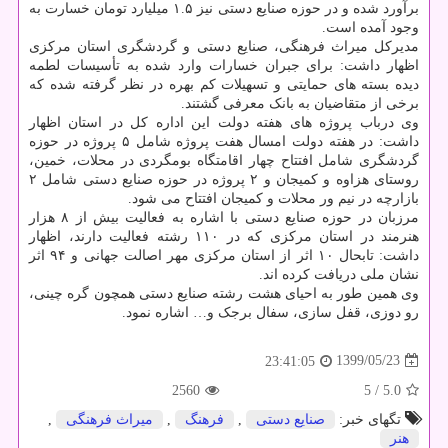
برآورد شده و در حوزه صنایع دستی نیز ۱.۵ میلیارد تومان خسارت به
وجود آمده است.
مدیرکل میراث فرهنگی، صنایع دستی و گردشگری استان مرکزی
اظهار داشت: برای جبران خسارات وارد شده به تأسیسات لطمه
دیده بسته های حمایتی و تسهیلات کم بهره در نظر گرفته شده که
برخی از متقاضیان به بانک معرفی گشتند.
وی درباب پروژه های هفته دولت این اداره کل در استان اظهار
داشت: در هفته دولت امسال هفت پروژه شامل ۵ پروژه در حوزه
گردشگری شامل افتتاح چهار اقامتگاه بومگردی در محلات، خمین،
روستای هزاوه و کمیجان و ۲ پروژه در حوزه صنایع دستی شامل ۲
بازارچه در نیم ور محلات و کمیجان افتتاح می شود.
مرزبان در حوزه صنایع دستی با اشاره به فعالیت بیش از ۸ هزار
هنرمند در استان مرکزی که در ۱۱۰ رشته فعالیت دارند، اظهار
داشت: تابحال ۱۰ اثر از استان مرکزی مهر اصالت جهانی و ۹۴ اثر
نشان ملی دریافت کرده اند.
وی همین طور به احیای هشت رشته صنایع دستی همچون گره چینی،
رو دوزی، قفل سازی، سفال برجک و… اشاره نمود.
1399/05/23
23:41:05
2560
/ 5
5.0
تگهای خبر:
صنایع دستی
,
فرهنگ
,
میراث فرهنگی
,
هنر