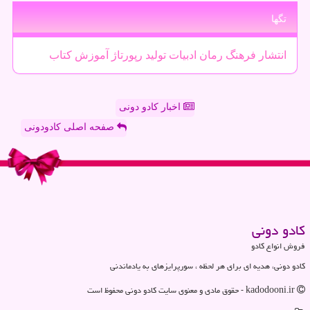
تگها
انتشار
فرهنگ
رمان
ادبیات
تولید
رپورتاژ
آموزش
كتاب
اخبار کادو دونی
صفحه اصلی کادودونی
كادو دونی
فروش انواع کادو
کادو دونی، هدیه ای برای هر لحظه ، سورپرایزهای به یادماندنی
kadodooni.ir - حقوق مادی و معنوی سایت كادو دونی محفوظ است