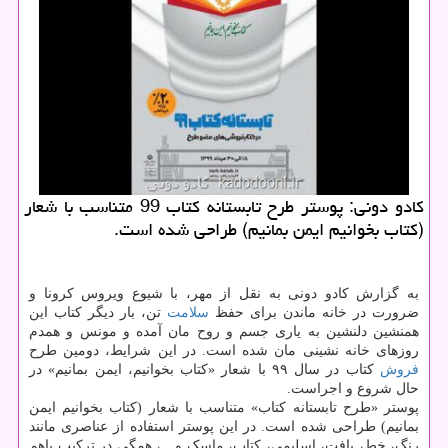
كادو دونی: پوستر طرح تابستانه كتاب 99 متناسب با شعار
(كتاب بخوانیم ایمن بمانیم) طراحی شده است.
به گزارش کادو دونی به نقل از مهر، با شیوع ویروس کرونا و
ضرورت در خانه ماندن برای حفظ
سلامت
تن، بار دیگر کتاب این
همنشین دلنشین به یاری جسم و روح مان آمده و مونس و همدم
روزهای خانه نشینی مان شده است. در این شرایط، دومین طرح
فروش
کتاب در سال ۹۹ با شعار «کتاب بخوانیم، ایمن بمانیم» در
حال شروع و اجراست.
پوستر «طرح تابستانه کتاب» متناسب با شعار (کتاب بخوانیم ایمن
بمانیم) طراحی شده است. در این پوستر استفاده از عناصری مانند
رنگ، خط، بافت، اسلیمی، کتاب، ماسک و…، همگی در ترکیب باهم