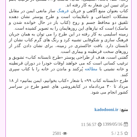
برای تبیین این شعار به کار رفته اند.
کتاب بعنوان منبع آگاهی و جریان
فرهنگ
ساز مانعی ایمن در مقابل
مشکلات اجتماعی و ناملایمات است و طرح پوستر نشان دهنده
تلفیق دو محافظ جسم و روح (کتاب باز در حال خوانده شدن و
ماسک) است که نیازهای این روزهایمان را به تصویر کشیده است.
زمینه اسلیمی به کار رفته در این طرح را می توان به همان جریان
فرهنگ سازی و شکوفایی تشبیه کرد و رنگ های گرم کتاب نشان از
تابستان دارد. بافت خاکستری در زمینه، برای نشان دادن گذر از
روزهای سخت قرنطینه و بیماری است.
گفتنی است، هدف از طراحی پوستر «طرح تابستانه کتاب» تشویق و
ترغیب کسانی است که می خواهند اوقات خودرا در دوران قرنطینه
و خانه نشینی با
مطالعه
پُرکنند و ماندن در خانه را با کتاب سپری
کنند.
طرح «تابستانه کتاب ۹۹» با شعار «کتاب بخوانیم، ایمن بمانیم» از ۱۸
مرداد تا ۳۰ مردادماه در کتابفروشی های عضو طرح در سراسر
کشور انجام می شود.
منبع:
kadodooni.ir
1399/05/16
11:56:57
2501
/ 5
2.5