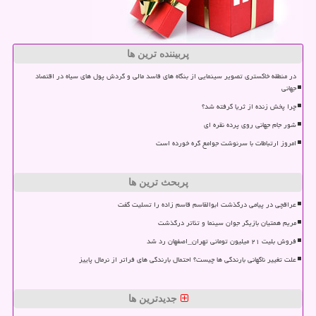
پربیننده ترین ها
در منطقه خاکستری تصویر سینمایی از بنگاه های فاسد مالی و گردش پول های سیاه در اقتصاد
جهانی
چرا پخش زنده از ثریا گرفته شد؟
شور جام جهانی روی پرده نقره ای
امروز ارتباطات با سرنوشت جوامع گره خورده است
پربحث ترین ها
عراقچی در پیامی درگذشت ابوالقاسم قاسم زاده را تسلیت گفت
مریم همتیان بازیگر جوان سینما و تئاتر درگذشت
فروش بلیت ۲۱ میلیون تومانی تهران_اصفهان رد شد
علت تغییر ناگهانی بارندگی ها چیست؟ احتمال بارندگی های فراتر از نرمال پاییز
جدیدترین ها