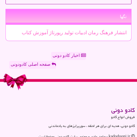
تگها
انتشار
فرهنگ
رمان
ادبیات
تولید
رپورتاژ
آموزش
كتاب
اخبار کادو دونی
صفحه اصلی کادودونی
كادو دونی
فروش انواع کادو
کادو دونی، هدیه ای برای هر لحظه ، سورپرایزهای به یادماندنی
kadodooni.ir - حقوق مادی و معنوی سایت كادو دونی محفوظ است