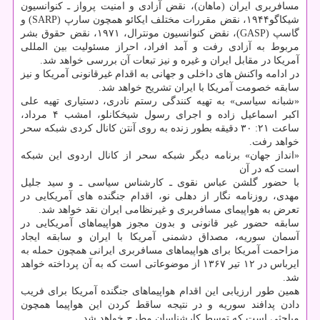
مسافربری ایران (ماهان)، نقض آزادی و امنیت پرواز ـ کنوانسیون
شیکاگو۱۹۴۴، نقض مقررات مختلف ایکائو همچون سارپ (SARP) و
گاسپ (GASP)، نقض کنوانسیون مونترال، ۱۹۷۱، نقض حقوق بشر
مربوط به آزادی رفت و آمد افراد، احراز مسئولیت بین المللی
آمریکا در مقابل ایران و غیره و نیز تبعات آن بررسی خواهد شد.
در ادامه واکنش های داخلی و جهانی به اقدام غیرقانونی آمریکا و نیز
سابقه خصومت آمریکا با ایران تشریح خواهد شد.
«شبانه سیاسی» به تهیه کنندگی رستم نادری، دستیاری تهیه علی
اکبر اسماعیل زاده و اجرای رسول شیخکانلو، امشب ۴ مرداد،
ساعت ۲۱: ۳۰ دقیقه بطور زنده به روی آنتن کانال کردی شبکه سحر
خواهد رفت.
«انداز جهان» برنامه دیگر شبکه سحر از کانال اردوی این شبکه
است که در آن
با حضور گلشن عباس نقوی ـ کارشناس سیاسی ـ و سید جلیل
مهدی، روزنامه نگار از دهلی نو، اقدام جنگنده های آمریکایی در
تعرض به هواپیمای مسافربری و غیرنظامی ایران نقد خواهد شد.
سابقه حضور غیر قانونی و بدون مجوز هواپیماهای آمریکایی در
آسمان سوریه، مصداق دشمنی آمریکا با ایران و سابقه ایجاد
مزاحمت آمریکا برای هواپیماهای مسافربری ایرانی همچون حمله به
ایرباس در ۱۲ تیر ۱۳۶۷ از موضوعاتی است که به آن پرداخته خواهد
شد.
همین طور ارزیابی این اقدام هواپیماهای جنگنده آمریکا برای فریب
دادن پدافند سوریه و در نتیجه ساقط کردن این هواپیما همچون
مباحثی است که توسط کارشناسان مطرح خواهد شد.