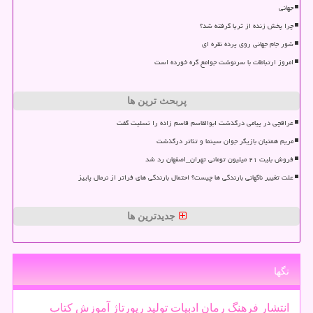
جهانی
چرا پخش زنده از ثریا گرفته شد؟
شور جام جهانی روی پرده نقره ای
امروز ارتباطات با سرنوشت جوامع گره خورده است
پربحث ترین ها
عراقچی در پیامی درگذشت ابوالقاسم قاسم زاده را تسلیت گفت
مریم همتیان بازیگر جوان سینما و تئاتر درگذشت
فروش بلیت ۲۱ میلیون تومانی تهران_اصفهان رد شد
علت تغییر ناگهانی بارندگی ها چیست؟ احتمال بارندگی های فراتر از نرمال پاییز
جدیدترین ها
تگها
انتشار
فرهنگ
رمان
ادبیات
تولید
رپورتاژ
آموزش
كتاب