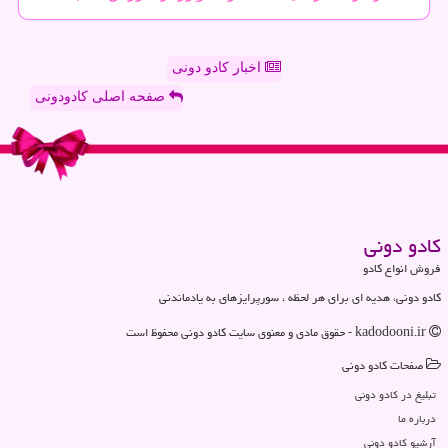
اخبار کادو دونی
صفحه اصلی کادودونی
كادو دونی
فروش انواع کادو
کادو دونی، هدیه ای برای هر لحظه ، سورپرایزهای به یادماندنی
kadodooni.ir - حقوق مادی و معنوی سایت كادو دونی محفوظ است
صفحات كادو دونی
تبلیغ در كادو دونی
درباره ما
آرشیو كادو دونی