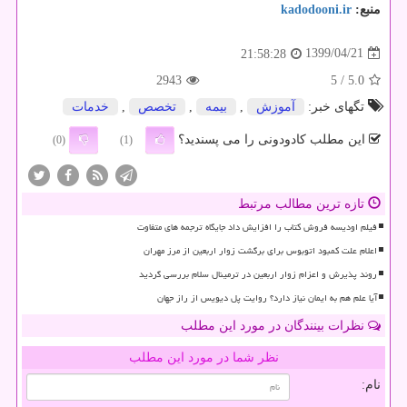
منبع:
kadodooni.ir
1399/04/21
21:58:28
2943
/ 5
5.0
تگهای خبر:
آموزش
,
بیمه
,
تخصص
,
خدمات
این مطلب کادودونی را می پسندید؟
(0)
(1)
تازه ترین مطالب مرتبط
فیلم اودیسه فروش کتاب را افزایش داد جایگاه ترجمه های متفاوت
اعلام علت کمبود اتوبوس برای برگشت زوار اربعین از مرز مهران
روند پذیرش و اعزام زوار اربعین در ترمینال سلام بررسی گردید
آیا علم هم به ایمان نیاز دارد؟ روایت پل دیویس از راز جهان
نظرات بینندگان در مورد این مطلب
نظر شما در مورد این مطلب
نام: