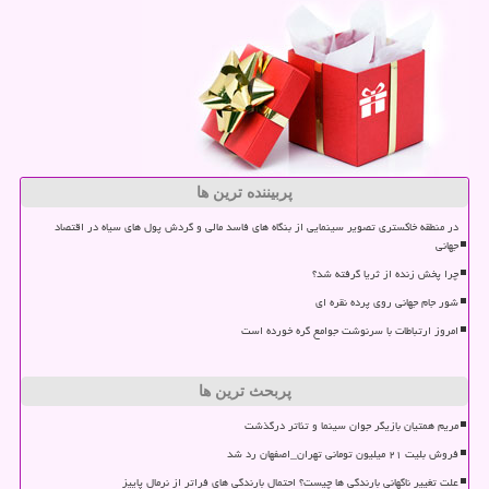
پربیننده ترین ها
در منطقه خاکستری تصویر سینمایی از بنگاه های فاسد مالی و گردش پول های سیاه در اقتصاد
جهانی
چرا پخش زنده از ثریا گرفته شد؟
شور جام جهانی روی پرده نقره ای
امروز ارتباطات با سرنوشت جوامع گره خورده است
پربحث ترین ها
مریم همتیان بازیگر جوان سینما و تئاتر درگذشت
فروش بلیت ۲۱ میلیون تومانی تهران_اصفهان رد شد
علت تغییر ناگهانی بارندگی ها چیست؟ احتمال بارندگی های فراتر از نرمال پاییز