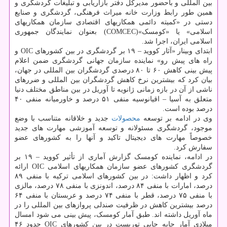
بین المللی و باحضور مدیرکل دفتر بازاریابی و تبلیغات گردشگری و
همین طور رابط وزارت خانه میراث فرهنگی، گردشگری و صنایع
دستی در «کمیته دائمی همکاریهای اقتصادی سازمان همکاریهای
اسلامی» یا «کومسک»(COMCEC) بعنوان نمایندگان جمهوری
اسلامی ایران، اجرا شد.
ابتدای وبینار «آثار کووید – ۱۹ بر گردشگری در بین کشورهای OIC و
راه های پیش رو» نماینده سازمان جهانی گردشگری ضمن اعلام
پیش بینی کاهش ۶۰ تا ۸۰ درصدی گردشگران بین المللی در جهان،
بیان کرد که بیشترین نرخ کاهش گردشگران بین المللی و ضررهای
ناشی از آن در بازه زمانی ژانویه تا آوریل در بین مناطق مختلف دنیا
متعلق به آسیا – اقیانوسیه منفی ۵۱ درصد و خاورمیانه منفی ۴۰
درصد بوده است.
وی در ادامه بر توسعه
محصولات
جدید و خلاقانه متناسب با وضع
موجود، گردشگری مسئولانه و توسعه آموزشی مهارت های جدید
خصوصاً مهارت های دیجیتال تاکید و آنها را به کشورهای عضو
سفارش کرد.
در ادامه، نماینده کومسک گزارش آماری از تأثیر کووید – ۱۹ بر
گردشگری کشورهای عضو سازمان همکاریهای اسلامی OIC ارائه
کرد و اظهار داشت: در بین کشورهای اسلامی ترکیه با منفی ۸۹
درصد، امارات با منفی ۸۴ درصد، اندونزی با منفی ۷۸ درصد، مالزی
با منفی ۷۵ درصد، قطر با منفی ۷۴ درصد و عربستان با منفی ۶۴
درصد بیشترین کاهش در ظرفیت صندلی پروازهای بین المللی را در
ماه آوریل داشته اند. طبق آمار کومسک، پیش بینی می شود امسال
میلادی آمار جابه جایی توریست در بین کشورهای OIC حدود ۴۶