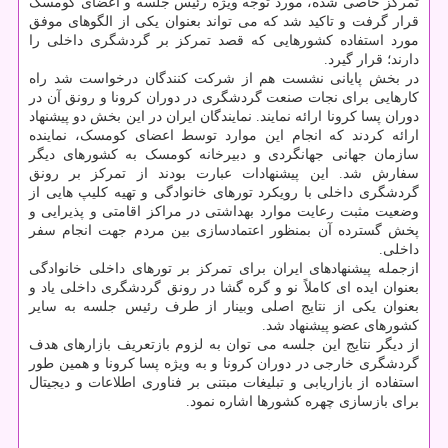
تمرکز خاصی شده، مورد توجه ویژه رئیس جلسه و اعضای کومسک
قرار گرفت و تاکید شد که می تواند بعنوان یکی از الگوهای موفق
مورد استفاده کشورهایی که قصد تمرکز بر گردشگری داخلی را
دارند؛ قرار گیرد.
در بخش پایانی نشست هم از شرکت کنندگان درخواست شد راه
کارهایی برای نجات صنعت گردشگری در دوران کرونا و رونق آن در
دوران پسا کرونا ارائه نمایند. نمایندگان ایران در این بخش دو پیشنهاد
ارائه کردند که انجام این موارد توسط اعضای کومسک، نماینده
سازمان جهانی جهانگردی و دبیرخانه کومسک به کشورهای دیگر
سفارش شد. این پیشنهادات عبارت بودند از تمرکز بر رونق
گردشگری داخلی با رویکرد تورهای خانوادگی و تهیه کلیپ هایی از
وضعیت مثبت رعایت موارد بهداشتی در مراکز اقامتی و پذیرایی و
پخش گسترده آن بمنظور اعتمادسازی بین مردم جهت انجام سفر
داخلی.
ازجمله پیشنهادهای ایران برای تمرکز بر تورهای داخلی خانوادگی
بعنوان ایده ای کاملاً نو و گره گشا در رونق گردشگری داخلی یاد و
بعنوان یکی از نتایج اصلی وبینار از طرف رئیس جلسه به سایر
کشورهای عضو پیشنهاد شد.
از دیگر نتایج این جلسه می توان به لزوم بازتعریف بازارهای هدف
گردشگری خارجی در دوران کرونا و به ویژه پسا کرونا و همین طور
استفاده از بازاریابی و تبلیغات مبتنی بر فناوری اطلاعات و دیجیتال
برای بازسازی چهره کشورها اشاره نمود.