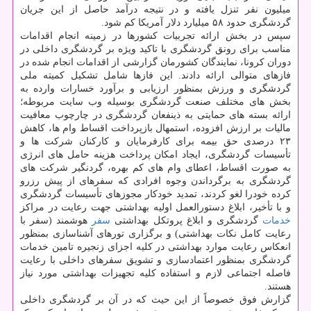
میلیون نفر تنزل یافته و در نتیجه درآمد حاصل از این جریان
گردشگری حدود ۵۸ میلیارد دلار آمریکا کم شود.
سپس در بخش ارائه تجربیات کشورها در زمینه انجام اقدامات
مناسب برای رونق گردشگری با تاکید ویژه بر گردشگری داخلی در
دوران کرونا، نمایندگان کشورمان گزارشی از اقدامات انجام شده در
فازهای متوالی ارائه دادند. این فازها شامل تشکیل کمیته ملی
گردشگری و ورزش بمنظور ارزیابی و برآورد خسارات وارده به
بخش های مختلف صنعت گردشگری بوسیله وب سایت مربوطه؛
ارائه بسته های حمایتی به ذینفعان گردشگری در چارچوب معافیت
مالیات بر ارزش افزوده، استمهال بازپرداخت اقساط وام ها، کاهش
۲۳ درصدی حق بیمه برای کارفرمایان و کارکنان شرکت ها و
تأسیسات گردشگری، ایجاد امکان پرداخت هزینه حامل های انرژی
به صورت اقساط، اعطای وام های کم بهره، گردنگیر شرکت های
گردشگری به برگرداندن وجوه افرادی که سفرهای از پیش رزرو
کرده خودرا لغو کردند، تمدید خودکار مجوزهای تأسیسات گردشگری
و با تأخیر، ابلاغ دستورالعمل اولیه بهداشتی جهت رعایت در مراکز
خدمات
گردشگری و ابلاغ پروتکل بهداشتی
سفر
هوشمند (سفر با
رعایت کامل نکات بهداشتی) و برگزاری تورهای آشناسازی بمنظور
انعکاس رعایت موارد بهداشتی در کلیه اجزای زنجیره تامین خدمات
گردشگری بمنظور اعتمادسازی و تشویق سفرهای داخلی با رعایت
فاصله اجتماعی لازم و استفاده کلیه تجهیزات بهداشتی مورد نیاز
هستند.
گزارش فوق خصوصاً از این حیث که در آن بر گردشگری داخلی