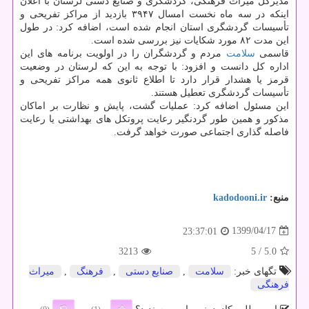
مدیرکل میراث فرهنگی، گردشگری و صنایع دستی لرستان با اعلان
اینکه در سه ماه نخست امسال ۳۹۴۷ بازدید از مراکز تفریحی و
تأسیسات گردشگری استان انجام شده است، اضافه کرد: در طول
این مدت ۸۲ مورد شکایات نیز بررسی شده است.
قاسمی
سلامت
مردم و گردشگران را در اولویت برنامه های این
اداره کل دانست و افزود: با توجه به این که لرستان در وضعیت
قرمز یا هشدار قرار دارد تا اطلاع ثانوی همه مراکز تفریحی و
تأسیسات گردشگری تعطیل هستند.
این مسئول اضافه کرد: عملیات گشت، پایش و نظارت بر اماکان
مذکور و همین طور گردنگیر رعایت پروتکل های بهداشتی یا رعایت
فاصله گذاری اجتماعی صورت خواهد گرفت.
منبع:
kadodooni.ir
1399/04/17
23:37:01
3213
/ 5
5.0
تگهای خبر:
سلامت
,
صنایع دستی
,
فرهنگ
,
میراث
فرهنگی