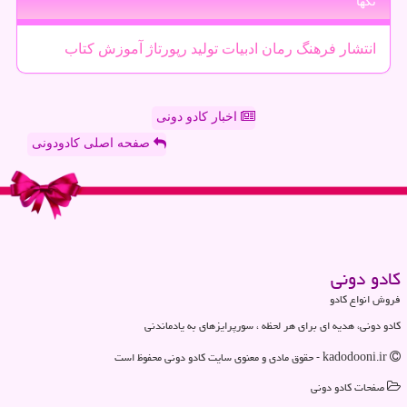
تگها
انتشار
فرهنگ
رمان
ادبیات
تولید
رپورتاژ
آموزش
كتاب
اخبار کادو دونی
صفحه اصلی کادودونی
كادو دونی
فروش انواع کادو
کادو دونی، هدیه ای برای هر لحظه ، سورپرایزهای به یادماندنی
kadodooni.ir - حقوق مادی و معنوی سایت كادو دونی محفوظ است
صفحات كادو دونی