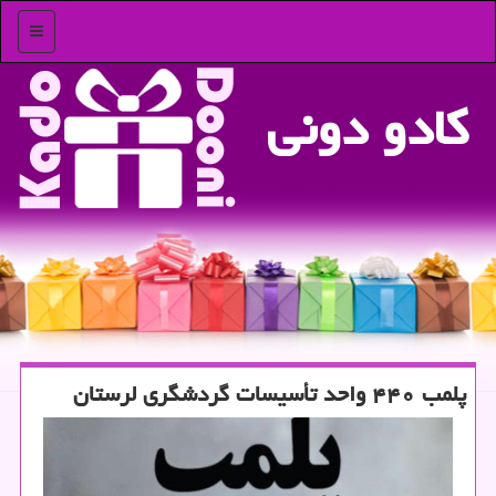
منو
كادو دونی
پلمب ۴۴۰ واحد تأسیسات گردشگری لرستان