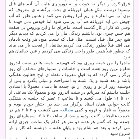
فرق کرده و دیگر نه خودت و نه دوروبری هایت آن آدم های قبل
نیستید؛ درست مثلِ همان قورباغه ی بخت برگشته ی معروف که
توی آب می اندازند و زیرِ آنرا روشن می کنند و همین طور که آب
جوش می اید قورباغه هم آب پز می شود اما خودش نمی فهمد تا
وقتی که کار از کار گذشته است. ماجرای ما و این ویروسِ بی صفت
هم چنین چیزی بود. داشتیم زندگی مان را می کردیم که دیدیم دیگر
هیچ چیز مثلِ قبل نیست. مثلِ قبل که نیست هیچ، هر وقت یادمان
می افتد قبلاً چطور زندگی می کردیم دهانمان از تعجب باز می ماند
که چطور قبلاً همین طور راحت زندگی می کردیم و عین خیالمان هم
نبود.
ماجرا را من جمعه روزی بود که فهمیدم. جمعه ها در سنت اندروز
شلوغ ترین روز هفته است و جلسات و سمینارهای مختلف آن روز
برگزار می گردد که به قولِ معروف نقطه ی اوجِ فعالیتِ هفتگی
باشد و بعد شنبه و یک شنبه به استراحت و تنبلی بگذرد و پس از
دوشنبه روز از نو و روزی از نو. جمعه ها بامداد معمولاً با استادی
جلسه داشتم که میزبانم در سنت اندروز بود و معمولاً یک ساعتی از
۱۰ تا ۱۱ طول می کشید و تا ساعتِ ۲ عصر که جلسه ی هفتگیِ
کانت خوانیِ همان استاد برگزار می شد در اختیارِ خودم بودم و
معمولاً به ناهار و قهوه و کمی
مطالعه
می گذشت و ۲ تا ۴ هم در
خدمتِ عالیجناب کانت بودیم و بعد، از ساعت ۴ تا ۶، سمینارهای روزِ
جمعه بود که گفتم هر هفته دو نفر هر کدام یک ساعت چیزی ارائه
می کردند و بعد هم شام بود و پایانِ هفته تا دوشنبه که کار و بار
شروع شود.