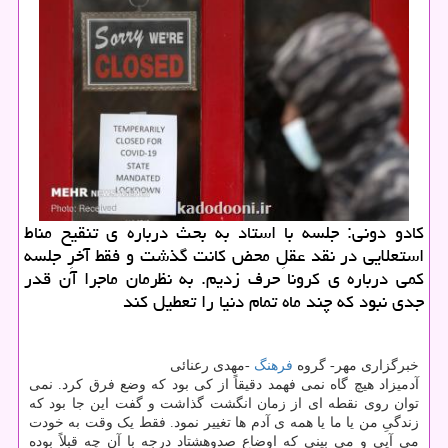
كادو دونی: جلسه با استاد به بحث درباره ی تنقیح مناط
استعلایی در نقد عقلِ محض كانت گذشت و فقط آخرِ جلسه
كمی درباره ی كرونا حرف زدیم. به نظرمان ماجرا آن قدر
جدی نبود كه چند ماه تمام دنیا را تعطیل كند
خبرگزاری مهر- گروه
فرهنگ
-مهدی رعنائی
آدمیزاد هیچ گاه نمی فهمد دقیقاً از کی بود که وضع فرق کرد. نمی
توان روی نقطه ای از زمان انگشت گذاشت و گفت این جا بود که
زندگیِ من یا ما یا همه ی آدم ها تغییر نمود. فقط یک وقت به خودت
می آیی و می بینی که اوضاع صدوهشتاد درجه با آن چه قبلاً بوده