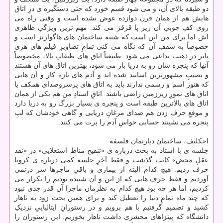
دو طبقه بالای آن، و می شود قسم خورد که حتی دستگیره ی درِ اتاق
هایش هم از همان قرن دوازده عوض نشده است و وقتی راه می
روی کفِ چوبیِ آن زیر پا قژقژ می کند. مهم ترین ویژگیِ ظاهری
اش اما برای من این است که شبیه ساختمان های هاگوارتز است و
خصوصاً به سقفِ آن که نگاه می کنی تمامِ تصاویرِ فیلم های هری
پاتر در ذهنت تداعی می شود. طبیعتاً اتاق های طبقاتِ بالا، مخصوصاً
آنها که پنجره شان رو به دریا باز می شود، بهترین اتاق های آن هستند
و نصیبِ مشهورترین اساتید شده اند و آدم های تازه کار و آن هایی
که هنوز اسم و رسمی ندارند باید به اتاق های پرسروصدای همکف یا
اتاق های نمورِ زیرزمین راضی باشند. اتاقِ استادِ من هم یکی از همان
اتاق های بالاترین طبقه است و پنجره ی بسیار بزرگ رو به دریا دارد
و موقعِ حرف زدن هم صدای مرغانِ دریایی و گاهی خودشان که لبِ
پنجره می نشینند حسابی حواسِ آدم را پرت می کنند.
اجکلیف، ساختمان دپارتمان فلسفه
جلسه ی با استاد به بحث درباره ی «تنقیح مناط استعلایی» در «نقد
عقلِ محض» کانت گذشت و فقط آخرِ جلسه کمی درباره ی کرونا
حرف زدیم. هیچ کدام البته از بیماری و باقیِ ماجرها سر درنمی
آوردیم و فقط حرف هایی که از این و آن شنیده بودیم را تکرار می
کردیم، اما هر چه بود هیچ کدام به نظرمان ماجرا آن قدر جدی نبود
که چند ماه تمامِ دنیا را تعطیل کند و برای همین بحث زود به ناهار
کشید و تصمیم گرفتیم با هم برویم و در رستورانِ ایتالیاییِ نزدیکِ
دانشگاه که پیتزاهای محشری داشت ناهار بخوریم. این رستوران را