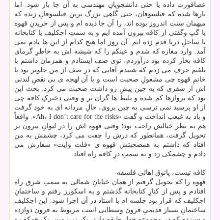
عصاقورت داده یا حتی دانشجویانِ مهندسی به آن جا باز شود. اما
بارها شده که فیلسوفان، حتی گاهی بزرگ ترین فیلسوفانِ زنده که
میهمان سنت اندروز بوده اند، را آن جا دیده ام و پس از خریدنِ قهوه
با گپ وگفتی از کافه بیرون آمده ایم و به سمتِ اجکلیف یا کتابخانه
یا ساحلِ دریا قدم زده ایم. آن روز اما هیچ کدام از این ها یادم نمی
آمد. وارد مغازه که شدم و عینکم را که شیشه اش به خاطرِ گرمای
کافه بخار کرده بود درآوردم، توی صف ایستادم و همزمان داشتم با
تلفنم حرف می زدم که شنیدم آقایی که در صف از من جلوتر بود با
خانمِ قهوه چی مشغولِ صحبت است و با آن لهجه ی بی نقصِ لندنی
اش از سفری که به چین پیشِ رو داشت صحبت می کرد. بحث این
بود که پروازها کم شده و بلیط ها گران تر و وقتی دخترکِ کافه چی
از او پرسید نمی ترسی به چین بروی، حالِ مردانه ای به خود گرفت
و باد به غبغب انداخت و گفت «Ah، I don’t care for the risks». واقعاً
هم به نظر خیالش راحت بود؛ وقتی قهوه اش را در لیوانِ بیرون بر
تحویل گرفت، همانطور که درش را چفت می کرد، چشمش به من
افتاد که داشتم به همصحبتش قهوه ی «فلت وایت» سفارش می
دادم و چشمکی زد و به سمتِ درِ کافه راه افتاد.
کافه تیست، پاتوق اهالی فلسفه
قهوه را که تحویل گرفتم از همان خیابانِ شمالی به سمتِ شرق راه
افتادم و پس از کنارِ کتابخانه گذشتم و به اسکورز رفتم و ساختمانِ
اجکلیف که قرار بود جلسه ام با استاد در آن اجرا شود. این اجکلیف
ساختمانِ بسیار قدیمیِ قرون وسطایی است مربوط به قرون دوازده
و سیزده که در مجموعه چهار طبقه دارد، یک زیرزمین، یک همکف و