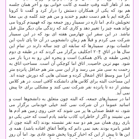
بعد از ناهار البته وقتِ جلسه ی کانت خوانی بود و آخرِ همان جلسه
هم بود که یکی از همکاران دستش را دراز کرد و گفت تا کرونا
نگرفته ایم با هم دست دهیم و خندید و من هم چند کلمه ی بی معنا
تحویلش دادم. اما تازه در سمینارِ روزِ جمعه بود که فهمیدم کرونا می
تواند همه چیز را تغییر دهد و کاری کند که زندگی مان دیگر مثلِ قبل
نباشد. در این سفر این چهارمین هفته ای بود که در این سمینار
شرکت می کردم و قبلاً هم زمانِ دانشجویی در آن جا پای ثابتِ این
جلسات بودم. سمینارها که سابقه ای چند ساله دارند در تمامِ این
سال ها در اتاقِ ۲۰۴ِ اجکلیف برگزار می گردند که در طبقه ی دوم
(یعنی طبقه ی بالای همکف) است و پنجره اش رو به دریا باز می
شود. مهم ترین خاصیت ِ اتاق اما کوچکیِ آن است. مساحتِ اتاق به
زحمت به سی متر می رسد و از این سی متر هم حداقل پانزدهِ مترِ
آنرا میزِ وسطِ اتاق اشغال کرده و صندلی هایی که دورش چیده اند.
این مساحت البته برای کلاس های دانشکده کافی است. در هر کلاس
بیشتر از ده تا پانزده نفر شرکت نمی کنند و مشکلی برای جا پیش
نمی آید.
اما در سمینارهای جمعه، که البته چون متعلق به دانشجوها است و
اساتید عموماً در آن شرکت نمی کنند خیلی خودمانی برگزار می
شود، نه فقط صندلی ها پر می شوند که حتی روی زمین هم آدم ها
می نشینند و اگر از خاطراتِ کاذب نباشد یادم است که حتی یکی دو
باری روی همان میز هم دو سه نفر نشسته بودند (که البته چون از
قشرِ بامزه بودند بعید نمی دانم که واقعاً اتفاق افتاده باشد). همه ی
این ها تا پیش از این که اخبارِ کرونا پخش شود عادی بود. اما آن روزِ