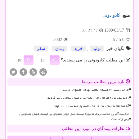
منبع:
كادو دونی
1399/03/17
23:21:47
3002
/ 5
5.0
تگهای خبر:
تولید
,
خرید
,
رمان
,
سفر
این مطلب کادودونی را می پسندید؟
(0)
(1)
تازه ترین مطالب مرتبط
فروش بلیت ۲۱ میلیون تومانی تهران_اصفهان رد شد
روند پذیرش و اعزام زوار اربعین در ترمینال سلام بررسی گردید
آیا علم هم به ایمان نیاز دارد؟ روایت پل دیویس از راز جهان
اودیسه آخرین حماسه بزرگ هالیوود نیست نسل جوان محتوای بی کیفیت هوش مصنوعی را
پس زده است
نظرات بینندگان در مورد این مطلب