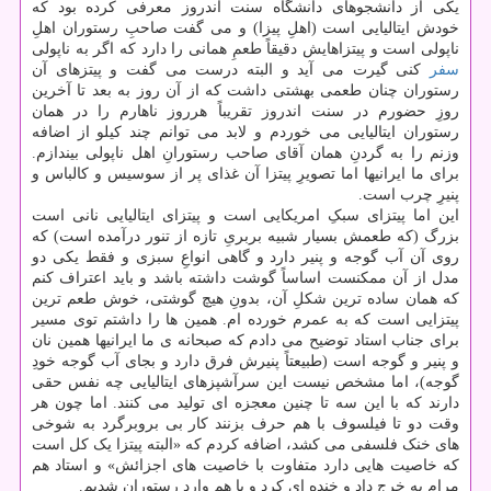
یکی از دانشجوهای دانشگاه سنت اندروز معرفی کرده بود که
خودش ایتالیایی است (اهلِ پیزا) و می گفت صاحبِ رستوران اهلِ
ناپولی است و پیتزاهایش دقیقاً طعمِ همانی را دارد که اگر به ناپولی
سفر
کنی گیرت می آید و البته درست می گفت و پیتزهای آن
رستوران چنان طعمی بهشتی داشت که از آن روز به بعد تا آخرین
روزِ حضورم در سنت اندروز تقریباً هرروز ناهارم را در همان
رستوران ایتالیایی می خوردم و لابد می توانم چند کیلو از اضافه
وزنم را به گردنِ همان آقای صاحب رستورانِ اهل ناپولی بیندازم.
برای ما ایرانیها اما تصویرِ پیتزا آن غذای پر از سوسیس و کالباس و
پنیرِ چرب است.
این اما پیتزای سبکِ امریکایی است و پیتزای ایتالیایی نانی است
بزرگ (که طعمش بسیار شبیه بربریِ تازه از تنور درآمده است) که
روی آن آب گوجه و پنیر دارد و گاهی انواعِ سبزی و فقط یکی دو
مدل از آن ممکنست اساساً گوشت داشته باشد و باید اعتراف کنم
که همان ساده ترین شکلِ آن، بدونِ هیچ گوشتی، خوش طعم ترین
پیتزایی است که به عمرم خورده ام. همین ها را داشتم توی مسیر
برای جناب استاد توضیح می دادم که صبحانه ی ما ایرانیها همین نان
و پنیر و گوجه است (طبیعتاً پنیرش فرق دارد و بجای آب گوجه خودِ
گوجه)، اما مشخص نیست این سرآشپزهای ایتالیایی چه نفس حقی
دارند که با این سه تا چنین معجزه ای تولید می کنند. اما چون هر
وقت دو تا فیلسوف با هم حرف بزنند کار بی بروبرگرد به شوخی
های خنک فلسفی می کشد، اضافه کردم که «البته پیتزا یک کل است
که خاصیت هایی دارد متفاوت با خاصیت های اجزائش» و استاد هم
مرام به خرج داد و خنده ای کرد و با هم واردِ رستوران شدیم.