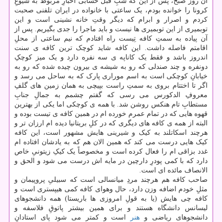
آن روز صبح، پس از این که شبِ قبل حسابی اخبارِ مربوط به شیوعِ
کرونا را خوانده بودم، یک ساعتی با خانواده در ایران تلفنی صحبت
کردم و اصرار و ابرام که دیگر وقتِ خانه نشینی است و این
توبمیری از این توبمیری ها نیست و باید ماجرا را جدی بگیریم. پس از
آن پیاده به سمتِ کافه تِیست راه افتادم که نیم ساعتی از محلِ
اقامتم فاصله داشت. این کافه شاید کوچک ترین کافه ی سنت
اندروز باشد و فقط یک کاناپه ی سه نفره دارد و یک میز کوچکِ
دونفره و چند صندلی که رو به شیشه ی بیرون چیده شده که رو به
خیابانِ کوچکی است به اسم موراری پارک که به ساحل می رسد و
اگر تا اختتام بروی به سمتِ راست بپیچی به همان زمین های گلفِ
معروفِ الدکورس می رسی که گفتم چشمم به جمالِ جنابِ
مستطابِ تام هنکس روشن شد. با همه ی کوچکی اما یکی از بهترین
قهوه هایی که در تمام عمرم خورده ام در همین کافه ی تیست بوده و
البته از همه ی کافه های دیگری که در کلِ بریتانیا دیده ام ارزان تر و
هرچند اسکاتلند به کیک و شیرینی هایش مشهور است، این کافه
کیک هایی درست می کند که همین الان هم که به یادشان افتاده ام
غدد بزاقی ام را فعال کرده است و مخصوصاً یک کیکِ زیتونیِ خاص
دارد که با کمی پودرِ دارچین در مایه اش درست می شود و الحق و
الانصاف مائده ای است.
صاحب کافه هم هرچند مردِ میانسالی است که سبیلیِ پروپیمان و
مثلِ خودم اضافه وزن دارد، حال وهوای کافه کمی هیپستری است و
کافه چی هایش (یا به قولِ امروزی ها باریستا) همه دانشجوهای
لیسانس دانشگاه هستند و برای همین بیشتر پاتوقِ فلاسفه و
دانشجوهای ریاضی و
هنر
است و کمتر می شود پای استادانِ