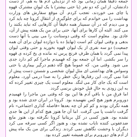
جمعه دقیقاً همان زمانی بود که از نزدیکیِ آدم ها به هم، از دست
دادنشان، از این که دو نفر (یا حتی بیشتر) با یک لیوانِ مشترک قهوه
یا چای می خوردند، تعجب کردم. آن موقع سفارش های وزارت
بهداشت را می خواندم که برای جلوگیری از انتقالِ کرونا چه باید کرد
و می دیدم که در آن سمینار همه دقیقاً آن کارهایی که نباید بکنند را
می کنند. البته آن کارها برای آنها، حتی برای منِ یک هفته پیش از آن،
عادی بود. معلوم است که وقتی دوستانت را می بینی با آنها دست
بدهی و وقتی لیوان کم است (نهایتاِ ده یا دوازده لیوان برای آن همه
جمعیت) دو سه نفری از یک لیوان قهوه بخورید و حتی وقتی لیوان
پیدا نمی گردد با همان ظرفِ فرنچ پرس ته مانده ی یخ کرده ی قهوه
را سر بکشی. اما آن جمعه بود که فهمیدم ماجرا کم کم دارد جدی
می شود. وقتی من، که عموماً هیچ گاه ذهنم درگیر بیماری یا حتی
وسواس های بهداشتی ای مثلِ لیوانِ شخصی و شستنِ دست پیش از
غذا نمی گردد، این رفتارها زنگِ خطر را به صدا درمی آورد، معلوم
است که یک جای کار می لنگد. معلوم است یک چیزی تغییر کرده که
به این زودی به حالِ قبلِ خودش برنمی گردد.
اما فرقِ من با باقیِ آدم ها این بود که وقتی من ماجرا را فهمیدم
دوروبرم هنوز هیچ کس نفهمیده بود. کرونا در ایران جدی شده بود و
همه نگران بودند و کم کم آن چه بعدها «فاصله گذاری اجتماعی» نام
گرفت داشت پا می گرفت. اما آن جا هنوز هیچ کدام از این ها جدی
نشده بود. هنوز کسی در کلِ بریتانیا کرونا نگرفته بود، هنوز مایع
ضدعفونی کننده نایاب نشده بود، و هنوز اگر کسی سرفه می کرد
دیگران با وحشت نگاهش نمی کردند. زندگی برای من یک ماه پیش
از آدم های دوروبرم برای همیشه تغییر کرده بود.