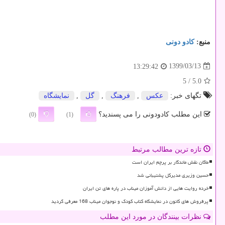
منبع:
كادو دونی
1399/03/13
13:29:42
/ 5
5.0
تگهای خبر:
عكس
,
فرهنگ
,
گل
,
نمایشگاه
این مطلب کادودونی را می پسندید؟
(0)
(1)
تازه ترین مطالب مرتبط
ماکان نقش ماندگار بر پرچم ایران است
حسین وزیری مدیرکل پشتیبانی شد
خرده روایت هایی از دانش آموزان میناب در پاره های تن ایران
پرفروش های کانون در نمایشگاه کتاب کودک و نوجوان میناب 168 معرفی گردید
نظرات بینندگان در مورد این مطلب