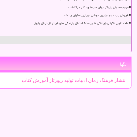
مریم همتیان بازیگر جوان سینما و تئاتر درگذشت
فروش بلیت ۲۱ میلیون تومانی تهران_اصفهان رد شد
علت تغییر ناگهانی بارندگی ها چیست؟ احتمال بارندگی های فراتر از نرمال پاییز
تگها
انتشار
فرهنگ
رمان
ادبیات
تولید
رپورتاژ
آموزش
كتاب