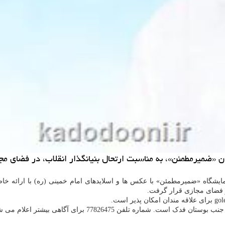
ان «ضمیرمطمئن»، به مناسبت ارتحال بنیانگذار انقلاب، در فضای مج
یشگاه «ضمیرمطمئن» با عکس ها و اسلایدهای امام خمینی (ره) با ارائه خا
ر فضای مجازی قرار گرفت.
ه تلفن 77826475 برای آگاهی بیشتر اعلام می شود.