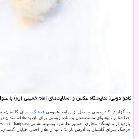
كادو دونی: نمایشگاه عكس و اسلایدهای امام خمینی (ره) با عنو
به گزارش کادو دونی به نقل از روابط عمومی
فرهنگ
سرای گلستان، نما
خداشناس، پیشوای مستضعفان و ساده زیستی برای بازدید علاقه مندان د
بازدید از نمایشگاه مجازی «ضمیرمطمئن» بوسیله نشانی golestan.farhangsara برای علاقه مندان امکان پذیر است.
فرهنگ سرای گلستان به آدرس نارمک، میدان هلال احمر، خیابان گلستان، جنب بوستان فدک است. شمار