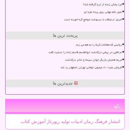
چرا پخش زنده از ثریا گرفته شد؟
شور جام جهانی روی پرده نقره ای
امروز ارتباطات با سرنوشت جوامع گره خورده است
پربحث ترین ها
روایتی که معادلات کربلا را به هم می زند
عراقچی در پیامی درگذشت ابوالقاسم قاسم زاده را تسلیت گفت
مریم همتیان بازیگر جوان سینما و تئاتر درگذشت
فروش بلیت ۲۱ میلیون تومانی تهران_اصفهان رد شد
جدیدترین ها
تگها
انتشار
فرهنگ
رمان
ادبیات
تولید
رپورتاژ
آموزش
كتاب