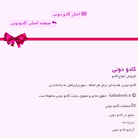
اخبار کادو دونی
صفحه اصلی کادودونی
كادو دونی
فروش انواع کادو
کادو دونی، هدیه ای برای هر لحظه ، سورپرایزهای به یادماندنی
kadodooni.ir - حقوق مادی و معنوی سایت كادو دونی محفوظ است
صفحات كادو دونی
تبلیغ در كادو دونی
درباره ما
آرشیو كادو دونی