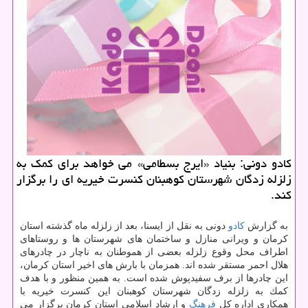
كادو دونی: بنیاد «ایرج بسطامی» می خواهد برای كمك به
زلزله زدگان شهرستان كوهبنان كنسرت خیریه ای را برگزار
كند.
به گزارش
كادو
دونی به نقل از ایسنا، بعد از زلزله ماه گذشته استان
كرمان و ویرانی منازل و ساختمان های شهرستان ها و روستاهای
اطراف محل وقوع زلزله بعضی از هموطنان به ناچار در چادرهای
هلال احمر مستقر شده اند. همزمان با بارش های اخیر استان كرمان،
این چادرها از برف سفیدپوش شده است. به همین منظور و با هدف
كمك به زلزله زدگان شهرستان كوهبنان این كنسرت خیریه با
همكاری اداره كل
فرهنگ
و ارشاد اسلامی استان كرمان برگزار می