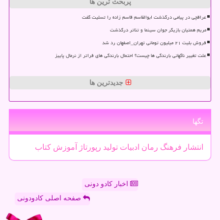
پربحث ترین ها
عراقچی در پیامی درگذشت ابوالقاسم قاسم زاده را تسلیت گفت
مریم همتیان بازیگر جوان سینما و تئاتر درگذشت
فروش بلیت ۲۱ میلیون تومانی تهران_اصفهان رد شد
علت تغییر ناگهانی بارندگی ها چیست؟ احتمال بارندگی های فراتر از نرمال پاییز
جدیدترین ها
تگها
انتشار
فرهنگ
رمان
ادبیات
تولید
رپورتاژ
آموزش
كتاب
اخبار کادو دونی
صفحه اصلی کادودونی