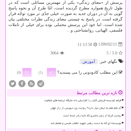
پرسش از «معنای زندگی» یکی از مهمترین مسائلی است که در
طول تاریخ همواره مطرح گردیده است، امّا طرح آن و نحوه پاسخ
گویی به آن در دوران جدید به صورت خیلی جدّی تر مورد توجّه قرار
گرفته است. در پاسخ به چیستی معنای زندگی نظرات مختلفی بیان
شده است، اما خود این پرسش محملی بوده برای خیلی از تاملات
فلسفی، الهیاتی، روانشناختی و…
1399/02/11
11:13:58
3064
/ 5
5.0
تگهای خبر:
آموزش
این مطلب کادودونی را می پسندید؟
(0)
(1)
تازه ترین مطالب مرتبط
فیلم اودیسه فروش کتاب را افزایش داد جایگاه ترجمه های متفاوت
آیا علم هم به ایمان نیاز دارد؟ روایت پل دیویس از راز جهان
روایت کربلا از زبان دختری که تازه زائر شده است
نویسنده ای که به دست رهبر شهید انقلاب ملبس و معمم شد