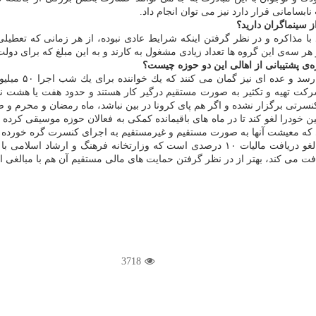
ابسامانی قرار دارد نیز می توان انجام داد.
 سینماگران دارید؟
ا مذاكره و در نظر گرفتن اینكه شرایط عادی نبوده، از هر زمانی كه تعطیلی 
 سه‌ی این گروه ها تعداد زیادی مشغول به كارند و به این مبلغ كه برای دولت 
ه‌ی پشتیبانی از اهالی این دو حوزه چیست؟
مبلغ بلیت كنسر
۵ نفر از جانب گروه كنسرت و شركت تهیه و تكثیر به صورت مستقیم درگیر كار هستند و حدود ه
چ كنسرتی برگزار نشده و اگر هم پای كرونا در بین نباشد، ماه رمضان و محرم 
 خودرا لغو كند تا در ماه های باقیمانده كمكی به فعالان حوزه موسیقی كرده 
ها به صورت مستقیم و غیرمستقیم به اجرای كنسرت گره خورده و در اصفهان حدود ۵۰۰ نفر هستند، گ
یكی از دیگر كارهایی كه می شود برای پشتیبانی از این حوزه انجام داد، لغو دریافت مالیات
فت می كند، بهتر از در نظر گرفتن حمایت های مالی مستقیم آن هم با مبالغی 
3718