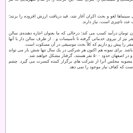
سینماها لغو و بحث اكران آغاز شد، قید دریافت ارزش افزوده را بزنند؛
عدد ناچیزی است، نیاز دارند.
ت ها برای بعضی از اقشار جامعه بسیار گران بنظر می رسد و عده ای نیز گمان می كنند كه یك خواننده برای یك شب اجرا ۵۰ میلیون تومان درآمد كسب می كند؛ درحالی كه ما بعنوان اجاره دهنده‌ی سالن
فت یا هشت نفر نیز از نیروی خدماتی گرفته تا تأسیسات و... از طرف سالن دار با آنها
و صفر را پیش رو داریم كه كلاً بحث موسیقی در آن مسكوت است.
باشد. برای نمونه هم اكنون هر شركتی در یك سال تنها شش بار می تواند
رفتار مشكل خواهند شد.
 ۱۰ درصدی است كه وزارتخانه فرهنگ و ارشاد اسلامی با مصوبه مجلس آنرا از شركت های برگزار كننده كنسرت می گیرد. چشم
است كه كفاف نیاز موجود را نمی دهد.