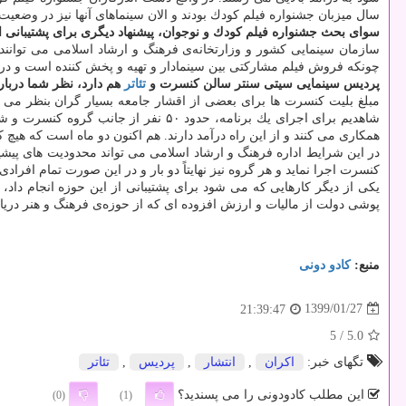
سال میزبان جشنواره فیلم كودك بودند و الان سینماهای آنها نیز در وضعیت ن
سوای بحث جشنواره فیلم كودك و نوجوان، پیشنهاد دیگری برای پشتیبانی از
سازمان سینمایی كشور و وزارتخانه‌ی فرهنگ و ارشاد اسلامی می توانند ب
چونكه فروش فیلم مشاركتی بین سینمادار و تهیه و پخش كننده است و در هر
پردیس سینمایی سیتی سنتر سالن كنسرت و
تئاتر
هم دارد، نظر شما دربار
شاهدیم برای اجرای یك برنامه، حدود ۰
همكاری می كنند و از این راه درآمد دارند. هم اكنون دو ماه است كه هی
در این شرایط اداره فرهنگ و ارشاد اسلامی می تواند محدودیت های پیشین
كنسرت اجرا نماید و هر گروه نیز نهایتاً دو بار و در این صورت تمام افرادی كه معیشت آن
پوشی دولت از مالیات و ارزش افزوده ای كه از حوزه‌ی فرهنگ و هنر دریا
منبع:
كادو دونی
1399/01/27
21:39:47
/ 5
5.0
تگهای خبر:
اكران
,
انتشار
,
پردیس
,
تئاتر
این مطلب کادودونی را می پسندید؟
(0)
(1)