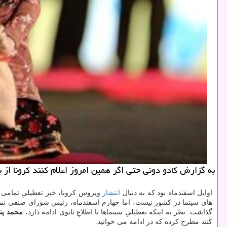
به گزارش كادو دونی حتی اگر همین امروز اعلام كنند كرونا از 
اوایل اسفندماه بود كه به دنبال
انتشار
ویروس كرونا، خبر تعطیلیِ تمامی 
های سینما در كشور نیست، اما چهارم اسفندماه، رئیس شورای صنفی نمای
گذاشت. نظر به اینكه تعطیلیِ سینماها تا اطلاعِ ثانوی ادامه دارد،
محمد پنا
كنند مطرح كرده كه در ادامه می خوانید.