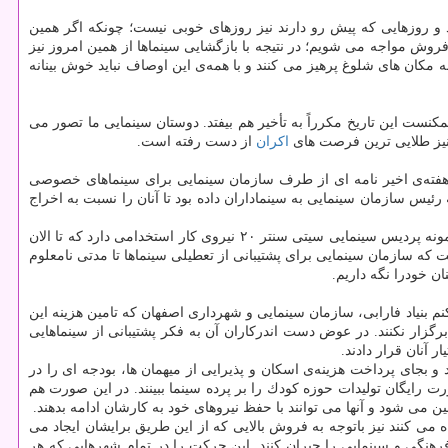
و روزهایی كه پیش رو دارند نیز روزهای خوبی نیست؛ چونكه اگر همین
فروش مواجه می شویم؛ در نتیجه با بازگشایی سینماها از همین امروز نیز
ه مكان های شلوغ پرهیز می كنند و با همه‌ی این اوصاف نباید خوش بینانه
كنست این تاریخ مكرراً به تأخیر هم بیفتد. دوستان سینمایی ما تصور می
خ نیز طلایی ترین فرصت های
اكران
از دست رفته است.
. هفته‌ی اخیر نامه ای از طرف سازمان سینمایی برای سینماهای خصوصی
پیرو وعده ای بود كه رئیس سازمان سینمایی به سینماداران داده بود تا آنان را نسبت به اخراج
نمی دانم وضعیت دیگر سینماها چگونه است، آیا مسئولان سینمایی در جریان هزینه های سینما هستند و یا اطلاعات غلطی به آنان داده شده؛ چون برای نمونه پردیس سینمایی سیتی سنتر ۲۰ نیروی كار استخدامی دارد كه تا الان
ست كه سازمان سینمایی برای پشتیبانی از تعطیلی سینماها تا مدتی نامعلوم
ن خودرا نگه داریم.
م بنیاد فارابی، سازمان سینمایی و شهرداری اصفهان كه تامین هزینه این
رگزار نكنند. در عوض دست اندركاران آن به فكر پشتیبانی از سینماهایی
 آنان قرار دادند.
د قرارداد ببندد و بجای پرداخت هزینه‌ی اسكان و پذیرایی از میهمان ها، بودجه ای را در
رت رایگان تولیدات حوزه كودك را بر پرده سینما ببینند. در این صورت هم
ی شود و آنها می توانند با حفظ نیروهای خود به كارشان ادامه بدهند.
ه می كنند نیز باتوجه به فروش بالایی كه از این طریق برایشان ایجاد می
رهنگی و سینمایی را جبران كنند. این حركت را در تمام شهرهایی كه هر