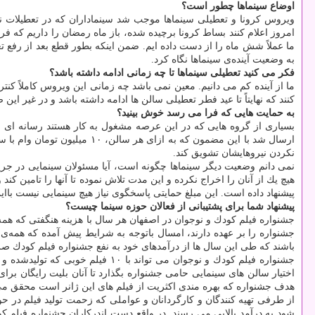
اوضاع سینماها چطور است؟
ویروس كرونا و تعطیلی سینماها موجب شد سینماداران كه در تعطیلات ن
امروز اعلام كنند بساط كرونا برچیده شده، باز ماه رمضان را داریم كه ف
ما عملاً شش ماه را از دست داده ایم. ضمن اینكه بطور قطع بعد از رفع تع
به وضعیت آینده‌ی سینماها نگاه كرد.
فكر می كنید تعطیلی سینماها تا چه زمانی ادامه داشته باشد؟
ما از آینده كم می دانیم. معین نمی باشد چه زمانی این ویروس كاملاً كن
كنند كه نهایتاً تا عید فطر تعطیلی سالن ها ادامه داشته باشد و در غیر ا
به حمایت هایی كه فرا می رسد خوش بینید؟
بسیاری از گروه هایی كه در این عرصه مشغول به كار هستند رسانه ای ن
ارسال شد با این مضمون كه به
نكردن نیروهایشان تشویق كند.
هیچ یك از آنان را اخراج نكرده و این مدت تلاش نموده تا آنها را تامین ك
پیشنهاد داده است. این مبلغ حمایتی پاسخگوی نیاز هیچ سینمایی نیست باا
پیشنهاد شما برای پشتیبانی از فعالان حوزه سینما چیست؟
جشنواره فیلم كودك و نوجوان در اصفهان هر سال با هزینه هنگفتی كه همه 
جشنواره را بر عهده دارند، امسال باتوجه به شرایط پیش آمده كه همه‌ی 
باشند كه طی این سال ها از درآمدهای خود به نفع جشنواره فیلم كودك صرف
جشنواره فیلم كودك و نوجوان می ت
اختیار سالن های سینمایی حامی جشنواره بگذارد تا آنان بلیت رایگان برای
هدف جشنواره كه بهره مندی اكثریت از فیلم های این ژانر است محقق می 
از طرفی تهیه كنندگان و كارگردانان و عواملی كه زحمت تولید فیلم در حو
شود به درآمد بالایی می رسند. در واقع دست اندركاران جشنواره فیلم ك