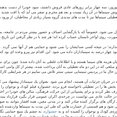
وروز، سه چهار برابر روزهای عادی فروش داشتند، سود خودرا از دست بدهند 
روش سینماها در آن زیاد نیست و بعد هم محرم و صفر می آید كه با افت شدید 
طیلی سینماها نیز تا مدت های مدیدی گروه بسیار زیادی از مخاطبان، از ورود ب
ترل می شود، خصوصاً كه با بازگشایی اصناف و حضور بیشتر مردم در جامعه، مم
ین صورت، روی اواخر تابستان حساب كرده اند؛ هر چند با در نظر گرفتن این تاری
دارند؛ در نتیجه كسی صدایشان را نمی شنود و حمایتی هم از آنها نمی گردد
 ازای هر سالن، ۱۰ میلیون تومان وام با سود چهار درصد به سینماداران داده می شود. این اقدام نیز 
ند و مبلغی كه در این دو ماه تعطیلی به آنان پرداخت شده، بیشتر از كل وامی ا
ین حال ما در پردیس سینمایی سیتی سنتر تلاش می نماییم در هر شرایطی كاركنا
در جریان جزئیات آن هستند، انجام می شود. بعنوان یك سینمادار پیشنهاد می كن
بخش ها را در تعطیلی ناخواسته فرو برده، جشنواره فیلم كودك و نوجوان را ب
 نظر كردند و برای پشتیبانی از این حركت فرهنگی، سالن های خودرا در اختیار
واند با ۱۰ فیلم خوبی كه تولیدشده و در حالت عادی می توانست در چرخه‌ی اكران عمومی قرار بگیر
 ارگان های برگزار كننده صادر كنند و در مدتی معین، همه اقشار بتوانند به صو
شود و هم قسمتی از خسارت هایی كه طی این مدت به سینماها واردشده تامین م
زه‌ی كودك و نوجوان را كشیده اند و به
جشنواره
، به چشم یك منبع حمایتی نگا
ودك و نوجوان با این مبادرت به جا می توانند خسارت بخش بزرگی از جامعه ف