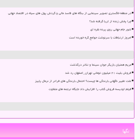
در منطقه خاکستری تصویر سینمایی از بنگاه های فاسد مالی و گردش پول های سیاه در اقتصاد جهانی
چرا پخش زنده از ثریا گرفته شد؟
شور جام جهانی روی پرده نقره ای
امروز ارتباطات با سرنوشت جوامع گره خورده است
مریم همتیان بازیگر جوان سینما و تئاتر درگذشت
فروش بلیت ۲۱ میلیون تومانی تهران_اصفهان رد شد
علت تغییر ناگهانی بارندگی ها چیست؟ احتمال بارندگی های فراتر از نرمال پاییز
فیلم اودیسه فروش کتاب را افزایش داد جایگاه ترجمه های متفاوت
تگها