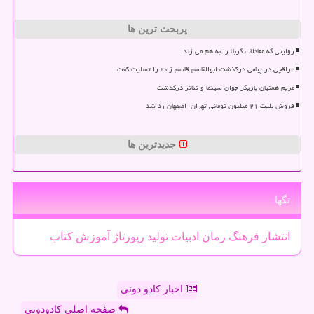
پربحث ترین ها
روایتی که معادلات کربلا را به هم می زند
عراقچی در پیامی درگذشت ابوالقاسم قاسم زاده را تسلیت گفت
مریم همتیان بازیگر جوان سینما و تئاتر درگذشت
فروش بلیت ۲۱ میلیون تومانی تهران_اصفهان رد شد
جدیدترین ها
تگها
انتشار
فرهنگ
رمان
ادبیات
تولید
رپورتاژ
آموزش
كتاب
اخبار کادو دونی
صفحه اصلی کادودونی