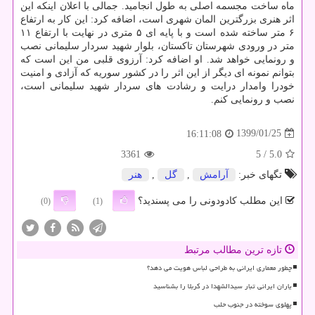
ماه ساخت مجسمه اصلی به طول انجامید. جمالی با اعلان اینكه این
اثر هنری بزرگترین المان شهری است، اضافه كرد: این كار به ارتفاع
۶ متر ساخته شده است و با پایه ای ۵ متری در نهایت با ارتفاع ۱۱
متر در ورودی شهرستان تاكستان، بلوار شهید سردار سلیمانی نصب
و رونمایی خواهد شد. او اضافه كرد: آرزوی قلبی من این است كه
بتوانم نمونه ای دیگر از این اثر را در كشور سوریه كه آزادی و امنیت
خودرا وامدار درایت و رشادت های سردار شهید سلیمانی است،
نصب و رونمایی كنم.‏
1399/01/25
16:11:08
3361
/ 5
5.0
تگهای خبر:
آرامش
,
گل
,
هنر
این مطلب کادودونی را می پسندید؟
(0)
(1)
تازه ترین مطالب مرتبط
چطور معماری ایرانی به طراحی لباس هویت می دهد؟
یاران ایرانی تبار سیدالشهدا در کربلا را بشناسید
پهلوی سوخته در جنوب حلب