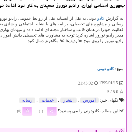
جمهوری اسلامی ایران، رادیو نوروز همچنان به كار خود ادامه خو
به گزارش
كادو
دونی به نقل از ایسنابه نقل از روابط عمومی رادیو نور
رسانی و مشاوره های تحصیلی، برنامه های با نشاط اجتماعی و شادی بخ
فعالیت خودرا در همان قالب و ساختار مجله ای ادامه داده و میهمان بهاری
مدیر رادیو نوروز اشاره كرد: توجه به مشاورت های تحصیلی دانش آموزان
رادیو نوروز را روی موج fmردیف۹۵.۵ مگاهرتز دنبال كنید.
منبع:
كادو دونی
1399/01/15
21:43:02
/ 5
5.0
تگهای خبر:
آموزش
,
انتشار
,
خدمات
,
رسانه
این مطلب کادودونی را می پسندید؟
(0)
(1)
تازه ترین مطالب مرتبط