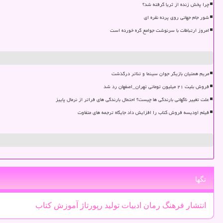
چرا پخش زنده از ثریا گرفته شد؟
شور جام جهانی روی پرده نقره ای
امروز ارتباطات با سرنوشت جوامع گره خورده است
مریم همتیان بازیگر جوان سینما و تئاتر درگذشت
فروش بلیت ۲۱ میلیون تومانی تهران_اصفهان رد شد
علت تغییر ناگهانی بارندگی ها چیست؟ احتمال بارندگی های فراتر از نرمال پاییز
فیلم اودیسه فروش کتاب را افزایش داد جایگاه ترجمه های متفاوت
تگها
انتشار
فرهنگ
رمان
ادبیات
تولید
رپورتاژ
آموزش
كتاب