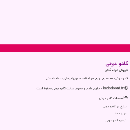
كادو دونی
فروش انواع کادو
کادو دونی، هدیه ای برای هر لحظه ، سورپرایزهای به یادماندنی
kadodooni.ir - حقوق مادی و معنوی سایت كادو دونی محفوظ است
صفحات كادو دونی
تبلیغ در كادو دونی
درباره ما
آرشیو كادو دونی