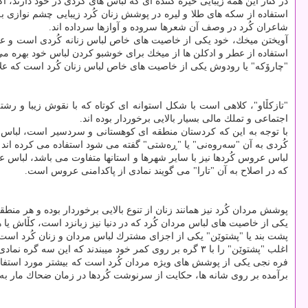
در كنار این همه زیبایی خیره كننده ای كه لباس های كُردی در خود دارند،
استفاده از سكه های طلا و لیره در پوشش زنان كُرد زیبایی چشم نوازی به
شاعران كُرد در وصف آن شعرها سروده و آوازها سرداده اند.
آویختن میخك، خود یكی از خاصیت های خاص لباس زنانه كُردی است و عل
استفاده از عطر و ادكلن ها از میخك برای خوشبو كردن لباس خود بهره می
"چارۆكە" یا رودوش یكی از خاصیت های خاص لباس زنان كُرد است كه علاوه 
"تازكڵاو"، كلاهی است با شكل استوانه ای كوتاه كه با نقوش زیبا و رشت
اجتماعی و تملك مالی بسیار بالایی برخوردار بوده اند.
با توجه به این كه كردستان منطقه ای كوهستانی و سردسیر است، لباس 
كُردی به آن "سەروەنی" یا "ڕەشتی" گفته می شود استفاده می كرده اند ك
لباس عروس كُردها نیز با سایر شهرها و استانها متفاوت می باشد، لباس ع
كه در اصلاح به آن "تارا" می گویند نمادی از پاكدامنی عروس است.
پوشش مردان كُرد نیز همانند زنان از تنوع بالایی برخوردار بوده و هر من
یكی از خاصیت های لباس مردان كُرد كه در دنیا نیز زبانزد است، كڵا
پشت بند یا "پشتوێن" یكی از اجزای مشترك لباس مردان و زنان كُرد است
اغلب "پشتوێن" را با ۳ گره بر روی كمر خود میبندند كه این سه گره نمادی بوده برای سه عنصر اصلی دین زردشت یعنی پندار نیك، گفتار نیك و كردار نیك.
فره نجی یكی از پوشش های ویژه مردان كُرد است كه بیشتر مورد استفاده 
برآمده بر روی شانه ها، حكایت از سرنوشت كُردها در زمان ضحاك مار به