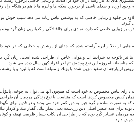
 اكسسوری های به كار رفته در آن خود از اصالت و زیبایی خاصی برخوردارست كه
 وجود آورده و صدای ناشی از برخورد سكه ها و لیره ها با هم در هنگام راه 
اوه بر جلوه و زیبایی خاصی كه به پوشش لباس زنانه می دهد سبب خوش بو شد
 گیرند.
بر زیبایی خاصی كه دارد، نمادی برای جاافتادگی و كدبانویی زنان كُرد بوده و
ه هایی از طلا و لیره آراسته شده كه جدای از پوشش و حجابی كه در خود دار
ها نیز باتوجه به شرایط آب و هوایی خاص آن طراحی شده است، زنان كُرد ب
ه متاسفانه امروزه این نوع پوشش تنها در افراد كهن سال دیده می شود.
روس از پارچه ای سفید مزین شده با پولك و ملیله است كه با لیره و یا رشته
طقه دارای لباس مخصوص به خود است كه همچون آنها می توان به چوخه، پانتۆڵ، م
ش یا همان كفش مخصوص كردها است كه متناسب با نوع زندگی مردمان آن طراح
 كه به صورت ساده و گره چین به دور كمر خود می بندند و در قدیم برای نگهد
مردمان عشایر كُرد بوده كه در طراحی آن نكات بسیار ظریفی نهفته و كوتاه و
 دوش دارد.