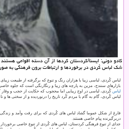
كادو دونی: ایسنا/كردستان كردها از آن دسته اقوامی هستند
شك لباس كُردی در برخوردها و ارتباطات برون فرهنگی به صو
لباس كُردی، لباسی زیبا با هزاران رنگ و تنوع كه برگرفته از طبیعت زی
بازارهای سنندج، مزین به پارچه های زیبا و رنگارنگی است كه جلوه خاصی 
لباس
كُردی، لباسی در اوج زیبایی اما محجوب كه حكایت از حجب و وقار كُرد
لباس كُردی، گام به گام با مردم كُرد تاریخ را درنوردیده و از سختی ها
فارغ از شكل عموما گشاد لباس های كُردی كه برای رفت وآمد و زندگی 
دربرگیرنده پیام خاصی هستند.
جدای از تنوع فرهنگی كردستان، لباس های كُردی از تنوع خاصی برخوردار 