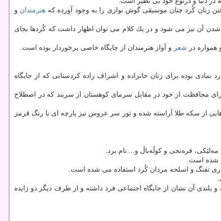
 در دنیا و درنوع خود بی نظیر است.
رفتن زنان كُرد چنان موسیقی گوش نوازی را به وجود آورده كه
هنرمندان
و
ن آن نیز می شود و در یك كلام می توان اظهار داشت كه كُردها بجای
 همواره در
شعر
و آواز هنرمندان از جایگاه خاصی برخوردار بوده است.
د نمادی بوده برای زنان خانزاده و اشراف زاده كردستانی كه از جایگاه
رای محافظت از خود در مقابل سرمای كوهستان از سربند كه در اصطلاح
 هایی از سكه طلا آراسته شده و تور سر عروس نیز پارچه ای با رنگ قرمز
ەلێكی، فرەنجی و كوڵەباڵ و... نام برد.
ی شده است.
اری تفنگ و اسلحه مردان كُرد استفاده می شده است.
 بلندی آن نشان از جایگاه اجتماعی فرد داشته و از طرف دیگر دو زایده