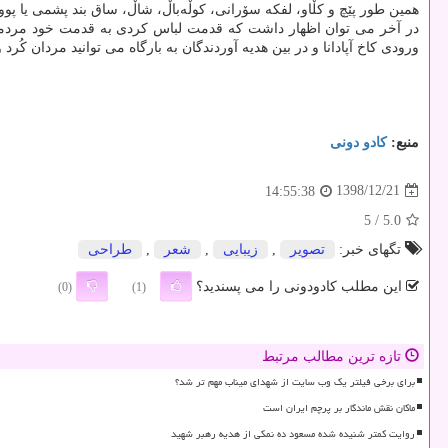
همین طور پێچ و كڵاو، لفكه سۆرانی، كوڵەباڵ، شاڵ، ساق بند پشمی یا پوو
در آخر می توان اظهار داشت كه قدمت لباس كردی به قدمت خود مردمان كُ
ورودی كاخ آپادانا و در بین هدیه آوردندگان به بارگاه می توانید مردان كُرد 
منبع:
كادو دونی
1398/12/21
14:55:38
/ 5
5.0
تگهای خبر:
تصویر
,
زیبایی
,
شعر
,
طراحی
این مطلب کادودونی را می پسندید؟
(0)
(1)
تازه ترین مطالب مرتبط
برای برخی فیلتر یک وب سایت از شهدای میناب مهم تر شد؟
ماکان نقش ماندگار بر پرچم ایران است
روایت کمتر شنیده شده مسعود ده نمکی از هدیه رهبر شهید