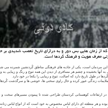
 كه از زمان هایی بس دور و به درازای تاریخ تعصب شدیدی بر ح
رتی معرف هویت و فرهنگ كُردها است.
بای این مردمان است، یكی از جاذبه های فرهنگی مناطق كُردنشین شمرده می شو
به آنها بخشیده و چشم هر مسافری از دیدن این همه تنوع و رنگ و زیبایی به وج
ها در طول تاریخ دارد كه اصالت، تنوع و زیبایی را یكجا در خود دارد.
 و ناملایمات زندگی عبور كرده و حال راوی سختی ها، خوشی ها و سرگذشت كُرده
در ارتفاعات كوهستانی كردستان طراحی شده تا پیمودن مسیرهای سخت و دشوار
بوده و هر منطقه ای دارای لباس مخصوص به خود است كه از انواع لباس زنانه