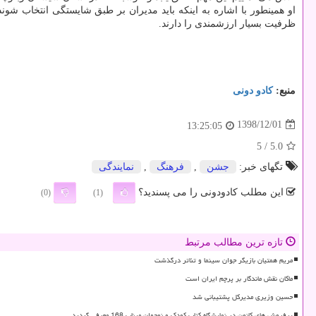
او همینطور با اشاره به اینكه باید مدیران بر طبق شایستگی انتخاب شوند
ظرفیت بسیار ارزشمندی را دارند.
منبع:
كادو دونی
1398/12/01
13:25:05
/ 5
5.0
تگهای خبر:
جشن
,
فرهنگ
,
نمایندگی
این مطلب کادودونی را می پسندید؟
(0)
(1)
تازه ترین مطالب مرتبط
مریم همتیان بازیگر جوان سینما و تئاتر درگذشت
ماکان نقش ماندگار بر پرچم ایران است
حسین وزیری مدیرکل پشتیبانی شد
پرفروش های کانون در نمایشگاه کتاب کودک و نوجوان میناب 168 معرفی گردید