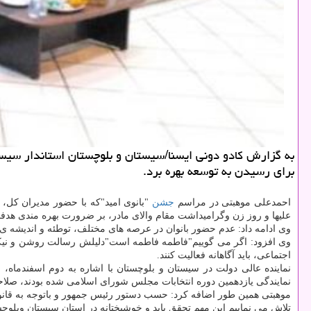
به گزارش كادو دونی ایسنا/سیستان و بلوچستان استاندار سیست
برای رسیدن به توسعه بهره برد.
احمدعلی موهبتی در مراسم
جشن
"بانوی امید"كه با حضور مدیران كل، م
علیها و روز زن وگرامیداشت مقام والای مادر، بر ضرورت بهره مندی هدف
وی ادامه داد: عدم حضور بانوان در عرصه های مختلف، توطئه و اندیشه ی ب
وی افزود: اگر می گوییم"فاطمه فاطمه است"دلیلش رسالت روشن و نیكی 
اجتماعی، باید آگاهانه فعالیت كنند.
نمایندگی یازدهمین دوره انتخابات مجلس شورای اسلامی شده بودند، صلاح
موهبتی همین طور اضافه كرد: حسب دستور رئیس جمهور و باتوجه به قانون برنامه ششم توسعه كه اختصاص ۳۰ درصد از پستهای
تلاش می نماییم این مهم تحقق یابد و خوشبختانه در استان سیستان وبلو