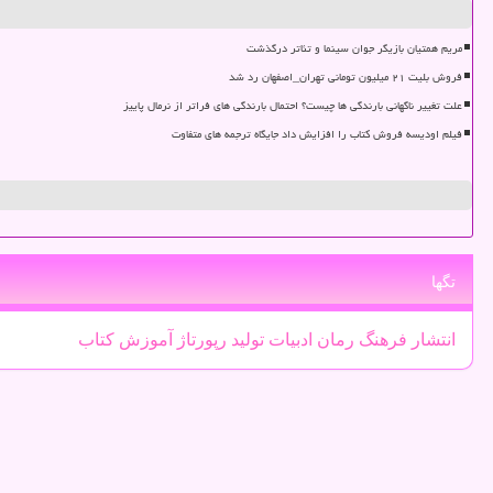
مریم همتیان بازیگر جوان سینما و تئاتر درگذشت
فروش بلیت ۲۱ میلیون تومانی تهران_اصفهان رد شد
علت تغییر ناگهانی بارندگی ها چیست؟ احتمال بارندگی های فراتر از نرمال پاییز
فیلم اودیسه فروش کتاب را افزایش داد جایگاه ترجمه های متفاوت
تگها
انتشار
فرهنگ
رمان
ادبیات
تولید
رپورتاژ
آموزش
كتاب