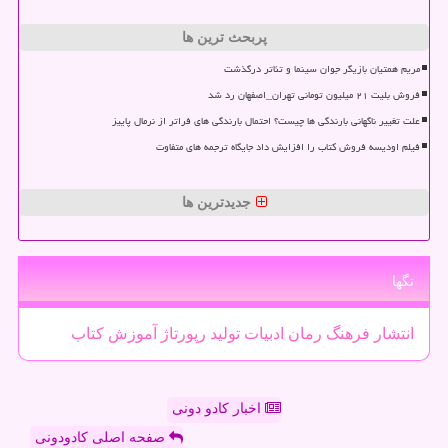
پربحث ترین ها
مریم همتیان بازیگر جوان سینما و تئاتر درگذشت
فروش بلیت ۲۱ میلیون تومانی تهران_اصفهان رد شد
علت تغییر ناگهانی بارندگی ها چیست؟ احتمال بارندگی های فراتر از نرمال پاییز
فیلم اودیسه فروش کتاب را افزایش داد جایگاه ترجمه های متفاوت
جدیدترین ها
تگها
انتشار
فرهنگ
رمان
ادبیات
تولید
رپورتاژ
آموزش
كتاب
اخبار کادو دونی
صفحه اصلی کادودونی