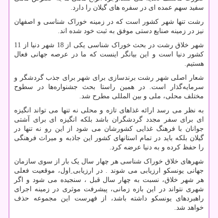
سفید سهم عمده ای در سفره های گیلان را دارد.
رشت تنها شهر کشور است که در زمینه خوراک شناسی و اصفهان
نیز در زمینه صنایع دستی موفق به ثبت خود شده اند.
شهر خلاق رشت در بحث خوراک شناسی یکی از 18 شهر دنیا از 11
کشور دنیا است و این بیانگر اینست که ما در عرصه جهانی فعال
هستیم.
شعار اصلی شهر رشت برندسازی برای شهر برای جذب گردشگر و
سرمایه‌گذار است. در همین راستا بحث جشنواره‌ها در سطوح
مختلف محلی، ملی و بین المللی مطرح شد.
به نظر می رسد ارائه غذاهای تازه و محلی نه تنها می تواند انگیزه
ای برای سفر مجدد گردشگران باشد بلکه انگیزه ای برای آشتی
جوانان با فرهنگ غذایی کشورشان می شود از این رو نه تنها در
گیلان بلکه باید در تمام استانهای کشور این جاذبه و میراث فرهنگی
را حفظ کرده و به دنیا عرضه کرد.
شهرهای خلاق خوراک شناسی هر چهار سال یک بار از سوی سازمان
جهانی یونسکو ارزیابی می شوند . در ارزیابی ِاول، موقعیت فعلی
هر شهر خلاق، نسبت به چهار سال قبل ، سنجیده می شود و اگر
شهری نتواند در این بازه زمانی، پیشرفت موثری در زمینه اجرای
راهبردهای یونسکو داشته باشد، از فهرست این مجموعه حذف
خواهد شد.