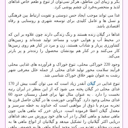
بکر و زیبای این مناطق، هرگز نمی‌توان از تنوع و طعم خاص غذا‌های
لذیذ و منحصر‌به‌فرد آن چشم پوشی کرد.
غذا می تواند موجب ایجاد حس دوستی و تقویت ارتباط بین فرهنگی
و نسل ها و عامل کلیدی برای توسعه شهری و روستایی و رفاه
اقتصادی باشد.
غذاها در گیلان زنده هستند و رنگ زندگی دارند چون علاوه بر این ‌که
در محیط آب و هوایی خوب و مساعد تولید شده‌اند و ‌زمین‌های
کشاورزی پربار و شاداب هستند، زن و مرد در کنار هم روی زمین‌ها
کار می‌کنند و در کنار هم بودنشان محصول را زنده‌تر و پر بارتر
می‌کند.
وجود 220 خوراکی محلی، تنوع خوراک و فرآورده های غذایی محلی
فرآیند سلامت محور تولید غذای محلی از جمله علل معرفی شهر
رشت به عنوان شهر خلاق خوراک شناسی شد.
تنوع غذایی در
گیلان
آنقدر زیاد است که می توان گفت بیش از 170
غذای محلی در گیلان پخته می شود که از این منظر در ایران رتبه
نخست را دارد . به عنوان مثال تنها برای فصل زمستان حدود 60
غذای محلی وجود دارد. گوناگونی خورشت ها در گیلان حاصل قرن ها
تجربه مردم با ذوق از مواهبی است که خداوند به خطه سرسبز و
معتدل گیلان اعطا فرموده است. دریای خزر که ماهی هایی چون
ماهی سفید و ماهی کفال را در آب های خود پرورش می دهد غذاهای
دریایی اکثر گیلانیان را تشکیل میدهد و گیلانیان از انواع ماهی ها به
صورت مختلف تغذیه می کنند.وجود انواع ماهی ها به خصوص ماهی