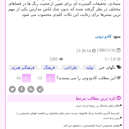
متمادی، تحقیقات گسترده ای برای تعیین ارجحیت رنگ ها در فضاهای
مختلف در نظر گرفته شده كه بدون شك لباس مدارس یكی از مهم
ترین بسترها برای رعایت این نكات كلیدی محسوب می شود.
منبع:
كادو دونی
1398/11/16
23:20:14
5283
/ 5
5.0
تگهای خبر:
تولید
,
طراحی
,
فرهنگ
,
فرهنگی هنری
این مطلب کادودونی را می پسندید؟
(0)
(1)
تازه ترین مطالب مرتبط
ماکان نقش ماندگار بر پرچم ایران است
اودیسه آخرین حماسه بزرگ هالیوود نیست نسل جوان محتوای بی کیفیت هوش مصنوعی را
پس زده است
هوش مصنوعی آینده فیلمسازی را متحول می کند