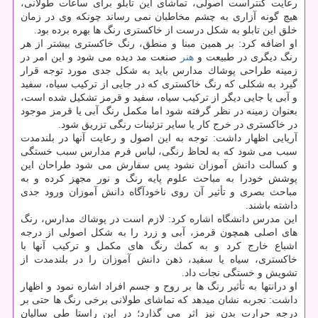
رعایت كنتراست اصولی، تماشای این تابلو برای ساعات طولانی،
هیچ گونه آزاری به چشم مخاطبان نمی رساند چونكه وی در زمان
خلق این تابلو به شكل درست از خاكستری رنگ ها بهره برده بود.
او اضافه كرد: بر همین مبنا و منطق، رنگ خاكستری بیشتر از هر
رنگ دیگری در طبیعت و
هنر
صنعت مد دیده می شود و این امر در
زمینه طراحی پوشاك مدارس باید به شكل جدی مورد توجه قرار
گیرد به شكلی كه رنگ خاكستری كه در جایی از تركیب سیاه، سفید
و آبی یا جایی دیگر از تركیب سیاه، سفید و قرمز تشكیل شده است،
بعنوان زمینه در نظر گرفته شود اما مكمل رنگ آبی یا قرمز موجود
در خاكستری در خرج كار یا سایر تزئینات رنگی تزریق شود.
آریایی اظهار داشت: توجه به این اصول و رعایت آنها در بلندمدت
سبب می شود كه به لحاظ رنگی، لباس فرم مدارس سبب خستگی
و كسالت دانش آموزان نشود پس سفارش می شود طراحان این
پوشش خودرا به مباحث علوم پایه رنگ و نور مجهز كرده و به
مباحث بصری و تأثیر آن روی ناخودآگاه دانش آموزان ورود جدی
داشته باشند.
این مدرس دانشگاه اشاره كرد: لازم است در پوشاك مدارس، رنگ
های اصلی همچون قرمز، آبی و زرد را به شكل اصولی از درجه
اشباع خارج كرد و به كمك رنگ های مكمل و تركیب آنها با
خاكستری، سیاه یا سفید، ذهن دانش آموزان را در بلندمدت از
تشویش و خستگی نجات داد.
او درانتها به تأثیر رنگ ها بر روح و جسم افراد اشاره نمود و اظهار
داشت: تجربه نشان میدهد كه تماشای طولانی برخی رنگ ها حتی بر
درجه حرارت بدن نیز اثر می گذارد؛ در این راستا طی سالیان