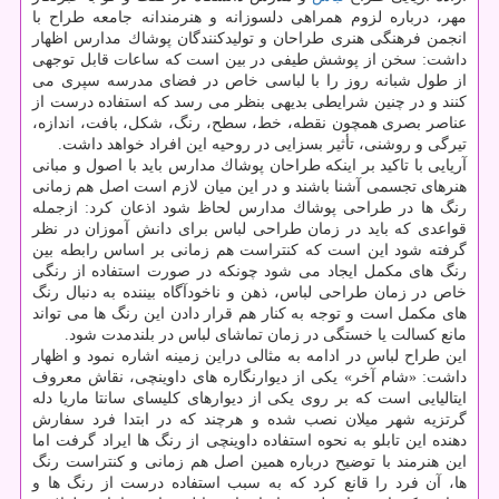
مهر، درباره لزوم همراهی دلسوزانه و هنرمندانه جامعه طراح با
انجمن فرهنگی هنری طراحان و تولیدكنندگان پوشاك مدارس اظهار
داشت: سخن از پوشش طیفی در بین است كه ساعات قابل توجهی
از طول شبانه روز را با لباسی خاص در فضای مدرسه سپری می
كنند و در چنین شرایطی بدیهی بنظر می رسد كه استفاده درست از
عناصر بصری همچون نقطه، خط، سطح، رنگ، شكل، بافت، اندازه،
تیرگی و روشنی، تأثیر بسزایی در روحیه این افراد خواهد داشت.
آریایی با تاكید بر اینكه طراحان پوشاك مدارس باید با اصول و مبانی
هنرهای تجسمی آشنا باشند و در این میان لازم است اصل هم زمانی
رنگ ها در طراحی پوشاك مدارس لحاظ شود اذعان كرد: ازجمله
قواعدی كه باید در زمان طراحی لباس برای دانش آموزان در نظر
گرفته شود این است كه كنتراست هم زمانی بر اساس رابطه بین
رنگ های مكمل ایجاد می شود چونكه در صورت استفاده از رنگی
خاص در زمان طراحی لباس، ذهن و ناخودآگاه بیننده به دنبال رنگ
های مكمل است و توجه به كنار هم قرار دادن این رنگ ها می تواند
مانع كسالت یا خستگی در زمان تماشای لباس در بلندمدت شود.
این طراح لباس در ادامه به مثالی دراین زمینه اشاره نمود و اظهار
داشت: «شام آخر» یكی از دیوارنگاره های داوینچی، نقاش معروف
ایتالیایی است كه بر روی یكی از دیوارهای كلیسای سانتا ماریا دله
گرتزیه شهر میلان نصب شده و هرچند كه در ابتدا فرد سفارش
دهنده این تابلو به نحوه استفاده داوینچی از رنگ ها ایراد گرفت اما
این هنرمند با توضیح درباره همین اصل هم زمانی و كنتراست رنگ
ها، آن فرد را قانع كرد كه به سبب استفاده درست از رنگ ها و