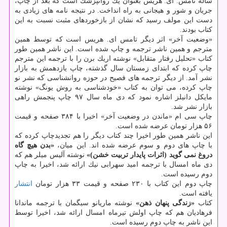
ساله تامس. ای. هریس بعنوان یك روانپزشك است كه بعد از چاپ،
جریان و شور و هیجانی به راه انداخت. در نتیجه نامه های زیادی به
دست این مولف رسید كه نشان از بازخوردهای مثبت نسبت به این
كتاب بودند.
«وضعیت آخر» اثر دیگر تامس ای. هریس است كه توسط همین
مترجم و همین ناشر ترجمه و چاپ شده است. این ناشر همین طور
كتاب «تحلیل رفتار متقابل» نوشته اریك برن را با ترجمه این مترجم
چاپ كرده كه ابتدای زمستان سال گذشته، چاپ یازدهمش به بازار
نشر آمد. از دیگر ترجمه های فصیح در حوزه روانشناسی كه نشر نو
چاپ كرده، می توان به كتاب «خودشناسی به روش یونگ» نوشته
مایكل دانیلز اشاره نمود كه دی ماه سال ۹۷ چاپ پنجمش راهی
بازار نشر شد.
چاپ سی ام «ماندن در وضعیت آخر» اخیرا با ۳۸۴ صفحه و قیمت
۵۶ هزار تومان عرضه شده است.
این ناشر همین طور اخیرا چند كتاب دیگر را هم تجدیدچاپ كرده كه
با چاپ های دوم و سوم عرضه شده اند. این میان،
«بدن هیچ گاه
دروغ نمی گوید (اثرات پایدار تربیت خشن)»
نوشته آلیس میلر هم كه
دی ماه امسال با ترجمه امید سهرابی نیك ارائه شد، اخیرا به چاپ
دوم رسیده است.
چاپ دوم این كتاب با ۲۳۰ صفحه و قیمت ۳۳ هزار تومان
انتشار
یافته است.
كتاب
«زندگی پنهان ذهن»
نوشته ماریانو سیگمان با ترجمه ماندانا
فرهادیان هم كه چاپ اولش تیرماه امسال ارائه شد، اخیرا توسط
این ناشر به چاپ دوم رسیده است.