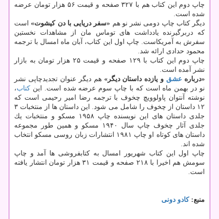
چاپ دوم این كتاب هم با ۳۲۷ صفحه و قیمت ۵۶ هزار تومان عرضه
شده است.
دیگر كتاب چاپ دومی نشر نو هم
«سفر دریایی با دن كیشوت»
است
كه دربرگیرنده یادداشت های توماس مان از مشاهدات نخستین
سفرش به آمریكاست. چاپ اول این كتاب، آبان ماه امسال با ترجمه
محمود حدادی ارائه شد.
چاپ دوم این كتاب با ۱۲۹ صفحه و قیمت ۲۵ هزار تومان به بازار
نشر آمده است.
«درباره
عشق
و یازده داستان دیگر»
هم دیگر عنوان تجدیدچاپی نشر
نو در بهمن ماه است كه با چاپ سوم عرضه شده است. این
كتاب
،
نوشته آنتوان پاولوویچ چخوف با ترجمه رضا امیر رحیمی است كه
۱۲ داستان از چخوف را شامل می شود. این داستان ها از منتخبات ۳
جلدی داستان های این نویسنده چاپ ۱۹۵۸ مسكو و منتخبات یك
جلدی آثار چخوف چاپ سال ۱۹۴۰ مسكو و همین طور مجموعه
داستان های كوتاه او چاپ ۱۹۸۱ انتشارات زبان روسی مسكو انتخاب
شده اند.
چاپ اول این كتاب شهریور امسال به كتابفروشی ها آمد و چاپ
سومش هم اخیرا با ۲۱۸ صفحه و قیمت ۳۱ هزار تومان انتشار یافته
است.
منبع:
كادو دونی