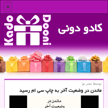
منو
كادو دونی
توسط نشر نو؛
ماندن در وضعیت آخر به چاپ سی ام رسید