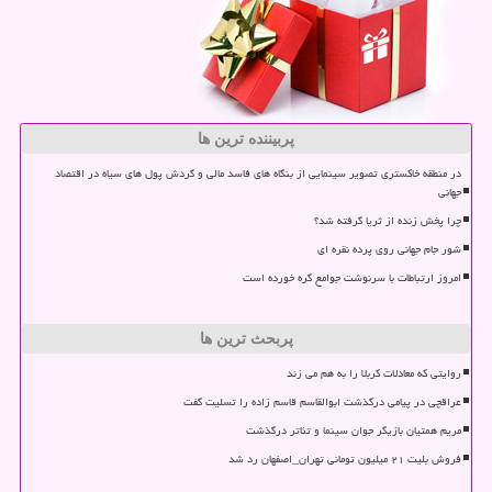
پربیننده ترین ها
در منطقه خاکستری تصویر سینمایی از بنگاه های فاسد مالی و گردش پول های سیاه در اقتصاد
جهانی
چرا پخش زنده از ثریا گرفته شد؟
شور جام جهانی روی پرده نقره ای
امروز ارتباطات با سرنوشت جوامع گره خورده است
پربحث ترین ها
روایتی که معادلات کربلا را به هم می زند
عراقچی در پیامی درگذشت ابوالقاسم قاسم زاده را تسلیت گفت
مریم همتیان بازیگر جوان سینما و تئاتر درگذشت
فروش بلیت ۲۱ میلیون تومانی تهران_اصفهان رد شد