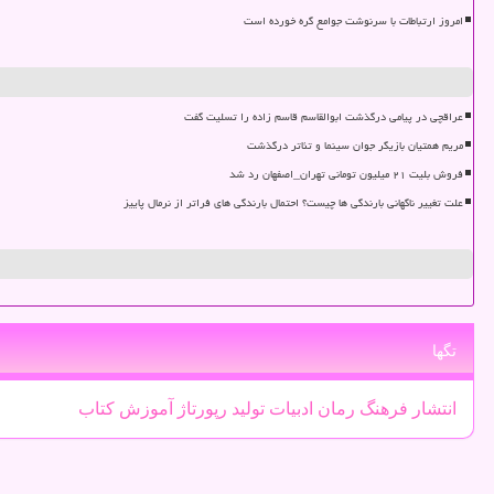
امروز ارتباطات با سرنوشت جوامع گره خورده است
عراقچی در پیامی درگذشت ابوالقاسم قاسم زاده را تسلیت گفت
مریم همتیان بازیگر جوان سینما و تئاتر درگذشت
فروش بلیت ۲۱ میلیون تومانی تهران_اصفهان رد شد
علت تغییر ناگهانی بارندگی ها چیست؟ احتمال بارندگی های فراتر از نرمال پاییز
تگها
انتشار
فرهنگ
رمان
ادبیات
تولید
رپورتاژ
آموزش
كتاب