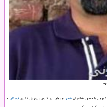
ود.
شعر
نوجوان، در كانون پرورش فكری
كودكان
و