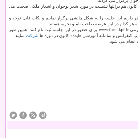
ان برگزار می گردند.
 كانون هم درانتها نشست در مورد شعر نوجوان و اشعار ملكی صحبت می
ظر داریم این جلسه را به شكل چالشی برگزار نماییم و نكات قابل توجه و
ه هر كدام در این عرصه صاحب نام و تجربه هستند.
وی اضافه كرد: كارشناسان و مربیان كانون، اولیای تربیتی و سایر علاقه مندان تعلیم و تربیت در حوزه كودك و نوجوان می توانند با مراجعه به پایگاه اینترنتی www.form.kpf.ir برای حضور در این جلسه ثبت نام كنند. همین طور
ب كنفرانس و سامانه آموزشی «ایده» كانون در دوره ها
شركت
نمایند.