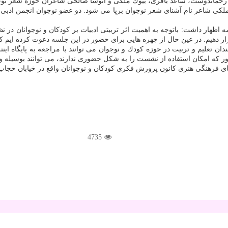
اندوست، ساعد باقری، بیوك ملكی و آتوسا صالحی شاعران حوزه شعر نوجو
ملكی شاعر نام آشنای شعر نوجوان برپا می شود. دو عضو نوجوان انجمن ادبی
اظهار داشت: باتوجه به اهمیت اثر تربیتی ادبیات بر كودكان و نوجوانان در ن
ر دهیم. در عین حال از چهره هایی برای حضور در این جلسه دعوت كرده ایم ك
 كه امكان استفاده از نشست را به شكل حضوری ندارند، می توانند بوسیله و
4735