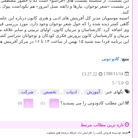
این نشست، از سلسله نشست های «فراسو» است كه با حضور مصطفی رحم
در نشست «شعر نوجوان، نیازها و ذائقه نسل امروز» هم نكوداشت بیوك 
كنند.
انسیه موسویان مدیر كل آفرینش های ادبی و هنری كانون درباره این جلسه 
گاهی كمتر دیده شده را كه حول شعر نوجوان وجود دارد، مورد بررسی قرا
مربیان و كارشناسان كانون پرورش فكری كودكان و نوجوانان سراسر كشور
این برنامه فردا سه شنبه ۱۵ بهمن از ساعت ۱۴ تا ۱۶ در مركز آفرینش های فرهنگی هنری كانون پرورش فكری كودكان و نوجوانان واقع در خیابان حجاب انجام می شود.
منبع:
كادو دونی
1398/11/14
13:27:22
/ 5
5.0
تگهای خبر:
آموزش
,
ادبیات
,
تخصص
,
شركت
این مطلب کادودونی را می پسندید؟
(0)
(1)
تازه ترین مطالب مرتبط
فیلم اودیسه فروش کتاب را افزایش داد جایگاه ترجمه های متفاوت