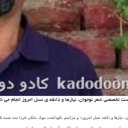
ت تخصصی شعر نوجوان، نیازها و ذائقه ی نسل امروز انجام می ش
ائقه نسل امروز» و مراسم نكوداشت بیوك ملكی فردا سه شنبه ۱۵ بهمن با حضور شاعران