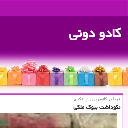
كادو دونی
فردا در كانون پرورش فكری؛
نكوداشت بیوك ملكی