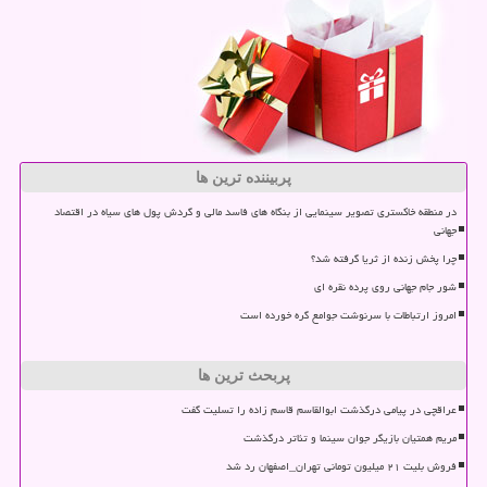
پربیننده ترین ها
در منطقه خاکستری تصویر سینمایی از بنگاه های فاسد مالی و گردش پول های سیاه در اقتصاد
جهانی
چرا پخش زنده از ثریا گرفته شد؟
شور جام جهانی روی پرده نقره ای
امروز ارتباطات با سرنوشت جوامع گره خورده است
پربحث ترین ها
عراقچی در پیامی درگذشت ابوالقاسم قاسم زاده را تسلیت گفت
مریم همتیان بازیگر جوان سینما و تئاتر درگذشت
فروش بلیت ۲۱ میلیون تومانی تهران_اصفهان رد شد