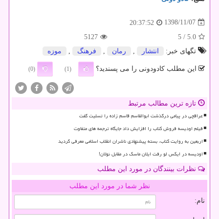
1398/11/07
20:37:52
5127
/ 5
5.0
تگهای خبر:
انتشار
,
رمان
,
فرهنگ
,
موزه
این مطلب کادودونی را می پسندید؟
(0)
(1)
تازه ترین مطالب مرتبط
عراقچی در پیامی درگذشت ابوالقاسم قاسم زاده را تسلیت گفت
فیلم اودیسه فروش کتاب را افزایش داد جایگاه ترجمه های متفاوت
اربعین به روایت کتاب، بسته پیشنهادی ناشران انقلاب اسلامی معرفی گردید
اودیسه در ایکس لو رفت ایلان ماسک در مقابل نولان!
نظرات بینندگان در مورد این مطلب
نظر شما در مورد این مطلب
نام: