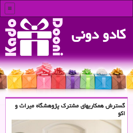
منو
كادو دونی
گسترش همكاریهای مشترك پژوهشگاه میراث و
اكو