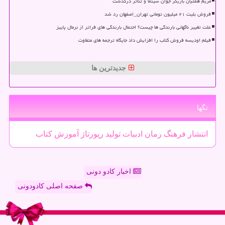
مریم همتیان بازیگر جوان سینما و تئاتر درگذشت
فروش بلیت ۲۱ میلیون تومانی تهران_اصفهان رد شد
علت تغییر ناگهانی بارندگی ها چیست؟ احتمال بارندگی های فراتر از نرمال پاییز
فیلم اودیسه فروش کتاب را افزایش داد جایگاه ترجمه های متفاوت
جدیدترین ها
تگها
انتشار
فرهنگ
رمان
ادبیات
تولید
رپورتاژ
آموزش
كتاب
اخبار کادو دونی
صفحه اصلی کادودونی