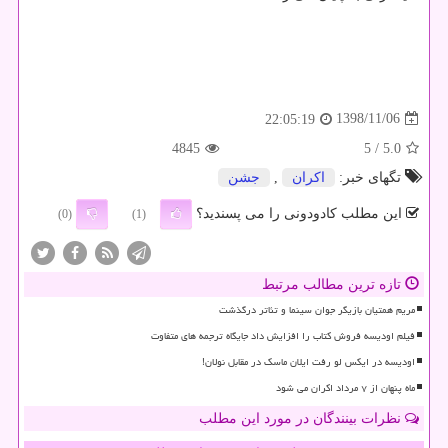
1398/11/06
22:05:19
4845
/ 5
5.0
تگهای خبر:
اكران
,
جشن
این مطلب کادودونی را می پسندید؟
(0)
(1)
تازه ترین مطالب مرتبط
مریم همتیان بازیگر جوان سینما و تئاتر درگذشت
فیلم اودیسه فروش کتاب را افزایش داد جایگاه ترجمه های متفاوت
اودیسه در ایکس لو رفت ایلان ماسک در مقابل نولان!
ماه پنهان از ۷ مرداد اکران می شود
نظرات بینندگان در مورد این مطلب