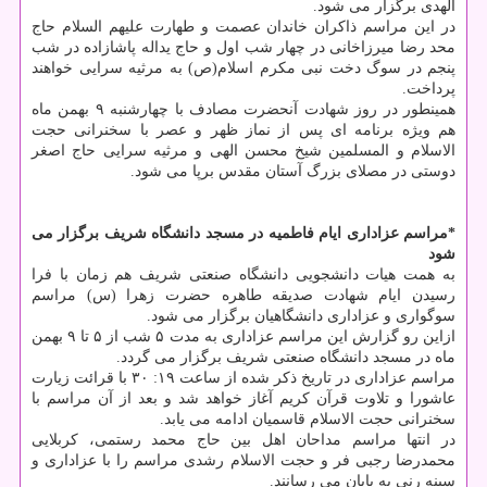
الهدی برگزار می شود.
در این مراسم ذاكران خاندان عصمت و طهارت علیهم السلام حاج
محد رضا میرزاخانی در چهار شب اول و حاج یداله پاشازاده در شب
پنجم در سوگ دخت نبی مكرم اسلام(ص) به مرثیه سرایی خواهند
پرداخت.
همینطور در روز شهادت آنحضرت مصادف با چهارشنبه ۹ بهمن ماه
هم ویژه برنامه ای پس از نماز ظهر و عصر با سخنرانی حجت
الاسلام و المسلمین شیخ محسن الهی و مرثیه سرایی حاج اصغر
دوستی در مصلای بزرگ آستان مقدس برپا می شود.
*مراسم عزاداری ایام فاطمیه در مسجد دانشگاه شریف برگزار می
شود
به همت هیات دانشجویی دانشگاه صنعتی شریف هم زمان با فرا
رسیدن ایام شهادت صدیقه طاهره حضرت زهرا (س) مراسم
سوگواری و عزاداری دانشگاهیان برگزار می شود.
ازاین رو گزارش این مراسم عزاداری به مدت ۵ شب از ۵ تا ۹ بهمن
ماه در مسجد دانشگاه صنعتی شریف برگزار می گردد.
مراسم عزاداری در تاریخ ذكر شده از ساعت ۱۹: ۳۰ با قرائت زیارت
عاشورا و تلاوت قرآن كریم آغاز خواهد شد و بعد از آن مراسم با
سخنرانی حجت الاسلام قاسمیان ادامه می یابد.
در انتها مراسم مداحان اهل بین حاج محمد رستمی، كربلایی
محمدرضا رجبی فر و حجت الاسلام رشدی مراسم را با عزاداری و
سینه رنی به پایان می رسانند.