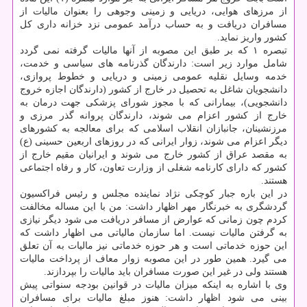
از مرزهای هوایی، دریایی و زمینی وجوهی را بعنوان مالیات از
مسافران دریافت و به حساب درآمد عمومی نزد خزانه داری كل
كشور واریز نماید.
تبصره ۱ كه بر طبق این مصوبه از آنها مالیات گرفته نمی گردد
شامل موارد زیر است: دارندگان گذرنامه های سیاسی و خدمت،
خدمه وسایل نقلیه عمومی زمینی و دریایی و خطوط پروازی،
دانشجویان شاغل به تحصیل در خارج از كشور (دارندگان اجازه خروج
دانشجویی)، بیمارانی كه با مجوز شورای پزشكی جهت درمان به
خارج از كشور اعزام می شوند، دارندگان پروانه گذر مرزی و
مرزنشینان، جانبازان انقلاب اسلامی كه برای معالجه به كشورهای
دیگر اعزام می شوند، زوار ایرانی كه در روزهای اربعین حسینی (ع)
به مقصد عراق از كشور خارج می شوند و ایرانیان مقیم خارج از
كشور كه دارای كارنامه شغلی از وزارت تعاون، كار و رفاه اجتماعی
هستند.
در این باره جبار كوچكی نژاد نماینده مجلس و رئیس فراكسیون
گردشگری به خبرنگار مهر اظهار داشت: من با این مساله مخالفت
كردم چون زمانی كه عوارض از مسافر دریافت می شود دیگر نیازی
به گرفتن مالیات نیست. اما سازمان مالیاتی می اظهار داشت كه
این حوزه خدماتی است و هر حوزه خدماتی نیز مالیات به آن تعلق
می گیرد. همین طور در این مصوبه زوار معاف از پرداخت مالیات
هستند ولی در غیر این صورت مسافران باید مالیات را بپردازند.
وی با اشاره به اینكه میزان مالیات در قوانین بودجه سنواتی پیش
بینی می شود اظهار داشت: هنوز مبلغ مالیات برای مسافران