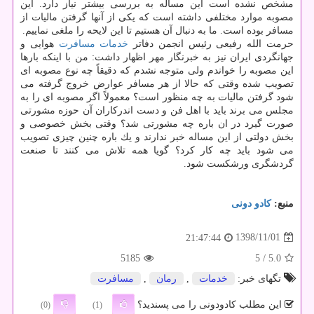
مشخص نشده است این مساله به بررسی بیشتر نیاز دارد. این
مصوبه موارد مختلفی داشته است كه یكی از آنها گرفتن مالیات از
مسافر بوده است. ما به دنبال آن هستیم تا این لایحه را ملغی نماییم.
حرمت الله رفیعی رئیس انجمن دفاتر
خدمات
مسافرت
هوایی و
جهانگردی ایران نیز به خبرنگار مهر اظهار داشت: من با اینكه بارها
این مصوبه را خواندم ولی متوجه نشدم كه دقیقاً چه نوع مصوبه ای
تصویب شده وقتی كه حالا از هر مسافر عوارض خروج گرفته می
شود گرفتن مالیات به چه منظور است؟ معمولاً اگر مصوبه ای را به
مجلس می برند باید با اهل فن و دست اندركاران آن حوزه مشورتی
صورت گیرد در ان باره چه مشورتی شد؟ وقتی بخش خصوصی و
بخش دولتی از این مساله خبر ندارند و یك باره چنین چیزی تصویب
می شود باید چه كار كرد؟ گویا همه تلاش می كنند تا صنعت
گردشگری ورشكست شود.
منبع:
كادو دونی
1398/11/01
21:47:44
5185
/ 5
5.0
تگهای خبر:
خدمات
,
رمان
,
مسافرت
این مطلب کادودونی را می پسندید؟
(0)
(1)