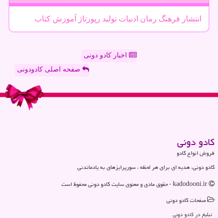
انتشار
فرهنگ
رمان
ادبیات
تولید
رپورتاژ
آموزش
كتاب
اخبار کادو دونی
صفحه اصلی کادودونی
كادو دونی
فروش انواع کادو
کادو دونی، هدیه ای برای هر لحظه ، سورپرایزهای به یادماندنی
kadodooni.ir - حقوق مادی و معنوی سایت كادو دونی محفوظ است
صفحات كادو دونی
تبلیغ در كادو دونی