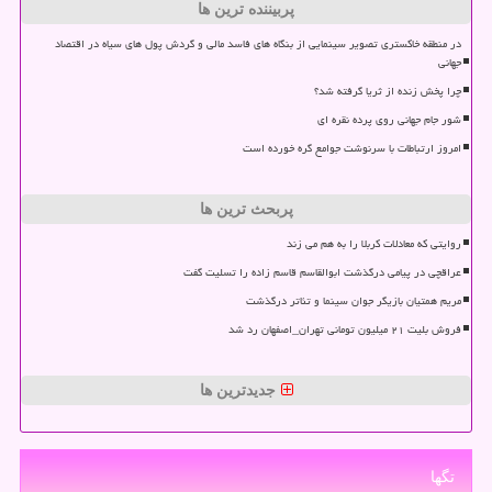
پربیننده ترین ها
در منطقه خاکستری تصویر سینمایی از بنگاه های فاسد مالی و گردش پول های سیاه در اقتصاد
جهانی
چرا پخش زنده از ثریا گرفته شد؟
شور جام جهانی روی پرده نقره ای
امروز ارتباطات با سرنوشت جوامع گره خورده است
پربحث ترین ها
روایتی که معادلات کربلا را به هم می زند
عراقچی در پیامی درگذشت ابوالقاسم قاسم زاده را تسلیت گفت
مریم همتیان بازیگر جوان سینما و تئاتر درگذشت
فروش بلیت ۲۱ میلیون تومانی تهران_اصفهان رد شد
جدیدترین ها
تگها