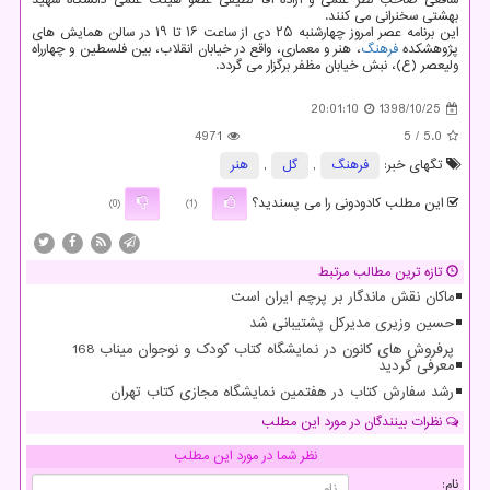
شافعی صاحب نظر علمی و آزاده آقا لطیفی عضو هیئت علمی دانشگاه شهید
بهشتی سخنرانی می كنند.
این برنامه عصر امروز چهارشنبه ۲۵ دی از ساعت ۱۶ تا ۱۹ در سالن همایش های
پژوهشكده
فرهنگ
، هنر و معماری، واقع در خیابان انقلاب، بین فلسطین و چهارراه
ولیعصر (ع)، نبش خیابان مظفر برگزار می گردد.
20:01:10
1398/10/25
4971
/ 5
5.0
تگهای خبر:
فرهنگ
,
گل
,
هنر
این مطلب کادودونی را می پسندید؟
(0)
(1)
تازه ترین مطالب مرتبط
ماکان نقش ماندگار بر پرچم ایران است
حسین وزیری مدیرکل پشتیبانی شد
پرفروش های کانون در نمایشگاه کتاب کودک و نوجوان میناب 168
معرفی گردید
رشد سفارش کتاب در هفتمین نمایشگاه مجازی کتاب تهران
نظرات بینندگان در مورد این مطلب
نظر شما در مورد این مطلب
نام: