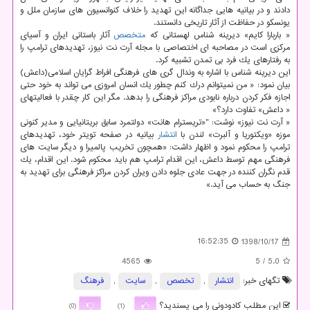
دادند و در بیانیه هایی جداگانه این تهدید را خلاف كنوانسیون های سازمان ملل و
یونسكو در حفاظت از آثار تاریخی دانستند.
« باربارا كایم» دیرینه شناس لهستانی كه
متخصص
آثار باستانی ایران و آسیای
مركزی است در مصاحبه ای اختصاصی با مجله آرت نت نیوز، تهدیدهای ترامپ را
به رفتارهای یك فرد بی تمدن تشبیه كرد.
این دیرینه شناس با اشاره به وندال گری های فرهنگی افراط گرایان اسلامی(داعش)
بیان نمود: « من نمیتوانم درك كنم چطور یك انسان امروزی می تواند به خود حتی
اجازه فكر كردن درباره نابودی مراكز فرهنگی را بدهد. مگر این كار چقدر با فعالیتهای
« داعش» تفاوت دارد؟»
« آرت نت نیوز» نوشت: "«تریسترام هانت» دولتمرد سابق بریتانیایی و مدیر كنونی
موزه «ویكتوریا و آلبرت» لندن با
انتشار
بیانیه در صفحه تویتر خود، تهدیدهای
ترامپ را محكوم نمود و اظهار داشت: «همچون تخریب پالمیرا و دیگر سایت های
فرهنگی مهم توسط داعش، این اقدام ترامپ هم باید محكوم شود. این اقدام، یك
قدم نگران كننده در جهت عادی جلوه دادن ویران كردن مراكز فرهنگی برای تهدید به
جنگ به حساب می آید.»
16:52:35
1398/10/17
4565
/ 5
5.0
تگهای خبر:
انتشار
,
تخصص
,
سایت
,
فرهنگ
این مطلب کادودونی را می پسندید؟
(0)
(1)