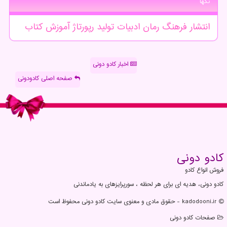
تگها
انتشار
فرهنگ
رمان
ادبیات
تولید
رپورتاژ
آموزش
كتاب
اخبار کادو دونی
صفحه اصلی کادودونی
كادو دونی
فروش انواع کادو
کادو دونی، هدیه ای برای هر لحظه ، سورپرایزهای به یادماندنی
kadodooni.ir - حقوق مادی و معنوی سایت كادو دونی محفوظ است
صفحات كادو دونی