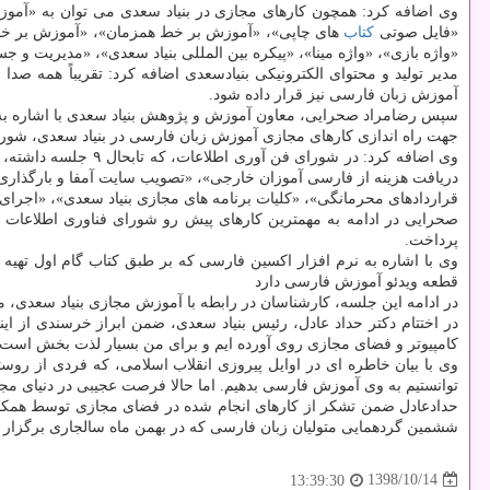
وی اضافه كرد: همچون كارهای مجازی در بنیاد سعدی می توان به «آمو
«فایل صوتی
كتاب
های چاپی»، «آموزش بر خط همزمان»، «آموزش بر خط غ
«واژه بازی»، «واژه مینا»، «پیكره بین المللی بنیاد سعدی»، «مدیریت و جس
مدیر تولید و محتوای الكترونیكی بنیادسعدی اضافه كرد: تقریباً همه صد
آموزش زبان فارسی نیز قرار داده شود.
سپس رضامراد صحرایی، معاون آموزش و پژوهش بنیاد سعدی با اشاره به اینك
جهت راه اندازی كارهای مجازی آموزش زبان فارسی در بنیاد سعدی، شورایی
دریافت هزینه از فارسی آموزان خارجی»، «تصویب سایت آمفا و بارگذاری 
قراردادهای محرمانگی»، «كلیات برنامه های مجازی بنیاد سعدی»، «اجرای
صحرایی در ادامه به مهمترین كارهای پیش رو شورای فناوری اطلاعات بن
پرداخت.
قطعه ویدئو آموزش فارسی دارد
در ادامه این جلسه، كارشناسان در رابطه با آموزش مجازی بنیاد سعدی، مرا
در اختتام دكتر حداد عادل، رئیس بنیاد سعدی، ضمن ابراز خرسندی از 
كامپیوتر و فضای مجازی روی آورده ایم و برای من بسیار لذت بخش است ك
توانستیم به وی آموزش فارسی بدهیم. اما حالا فرصت عجیبی در دنیای مج
حدادعادل ضمن تشكر از كارهای انجام شده در فضای مجازی توسط همكارا
ششمین گردهمایی متولیان زبان فارسی كه در بهمن ماه سالجاری برگزار 
1398/10/14
13:39:30