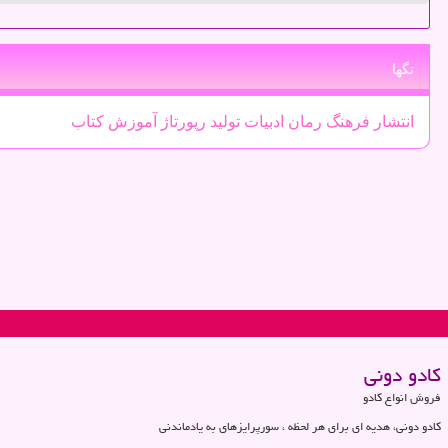
تگها
انتشار
فرهنگ
رمان
ادبیات
تولید
رپورتاژ
آموزش
كتاب
كادو دونی
فروش انواع کادو
کادو دونی، هدیه ای برای هر لحظه ، سورپرایزهای به یادماندنی