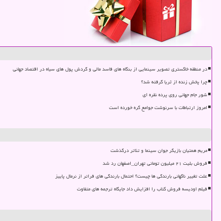
در منطقه خاکستری تصویر سینمایی از بنگاه های فاسد مالی و گردش پول های سیاه در اقتصاد جهانی
چرا پخش زنده از ثریا گرفته شد؟
شور جام جهانی روی پرده نقره ای
امروز ارتباطات با سرنوشت جوامع گره خورده است
مریم همتیان بازیگر جوان سینما و تئاتر درگذشت
فروش بلیت ۲۱ میلیون تومانی تهران_اصفهان رد شد
علت تغییر ناگهانی بارندگی ها چیست؟ احتمال بارندگی های فراتر از نرمال پاییز
فیلم اودیسه فروش کتاب را افزایش داد جایگاه ترجمه های متفاوت