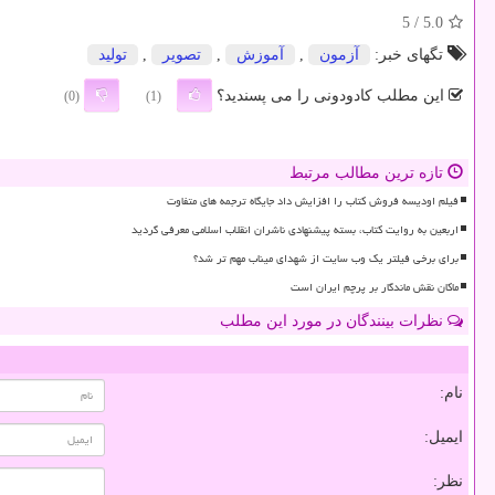
/ 5
5.0
تگهای خبر:
آزمون
,
آموزش
,
تصویر
,
تولید
این مطلب کادودونی را می پسندید؟
(0)
(1)
تازه ترین مطالب مرتبط
فیلم اودیسه فروش کتاب را افزایش داد جایگاه ترجمه های متفاوت
اربعین به روایت کتاب، بسته پیشنهادی ناشران انقلاب اسلامی معرفی گردید
برای برخی فیلتر یک وب سایت از شهدای میناب مهم تر شد؟
ماکان نقش ماندگار بر پرچم ایران است
نظرات بینندگان در مورد این مطلب
نام:
ایمیل:
نظر: