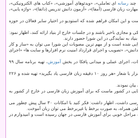
 چند
رسانه
ای تعاملی»، «ویدئوهای آموزشی»، «كتاب های الكترونیكی»،
ت زبان فارسی (آمفا)»، «آزمون دانش تدریس (داتفا)»، «واژه یابی»،
ست و این امكان فراهم شده كه استودیو در اختیار سایر فعالان در حوزه
مجازی باخبر باشند و در جلسات خارج از بنیاد ارائه كنند، اظهار نمود:
اد به نمایندگی در این شورا حضور دارند.
ری اطلاعات، كه تابحال ۹ جلسه داشته، ۱۳۷ سوژه بیان شده و ۹۰ تصمیم اتخاذ و از بین این تصمیمات، ۷۰ تصمیم اجرایی شده است و از مهم ترین مصوبات این شورا می توان به «ساز و كار
انش»، «تصویب و اجرای قرارداد امنیت نرم افزارها و سایت ها» «اجرای
غات، اجرای عملی و میدانی پافكا در بخش
آموزش
، تهیه برنامه سال ۹۹
وی با اشاره به نرم افزار اكسین فارسی كه بر طبق كتاب گام اول تهیه و در گوگل استور و اپ استور قرار داده شده است، اظهار داشت: این نرم افزار با شعار «هر روز ۱۰ دقیقه زبان فارسی یاد بگیرید» تهیه شده و ۲۲۶
یان نمودند.
وفایی در كشور ماست كه برای آموزش زبان فارسی در خارج از كشور به
وی با بیان خاطره ای در اوایل پیروزی انقلاب اسلامی، كه فردی از روستاهای دامنه هیمالیا در هندوستان، با نامه نگاری ابراز علاقه به یادگیری زبان فارسی داشت، اظهار داشت: فكر كنید با امكانات ۳۰ سال پیش چطور می
تلفن همراه، به صورت برخط یا غیربرخط می توان زبان آموخت.
به مراحل خوبی برای آموزش فارسی در جهان رسیده است و امیدوارم در