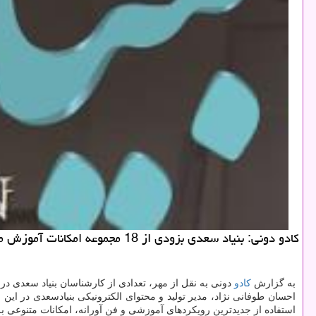
كادو دونی: بنیاد سعدی بزودی از 18 مجموعه امكانات آموزش مجازی، با هدف گسترش وسیع تر، سهل تر و غنی تر آموزش زبان فارسی در خارج از كشور رونمایی می نماید.
به گزارش
كادو
دونی به نقل از مهر، تعدادی از كارشناسان بنیاد سعدی د
احسان طوفانی نژاد، مدیر تولید و محتوای الكترونیكی بنیادسعدی در ا
استفاده از جدیدترین رویكردهای آموزشی و فن آورانه، امكانات متنوعی 