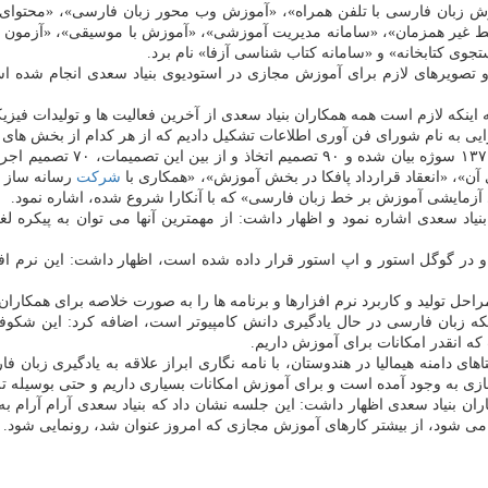
زش زبان فارسی با تلفن همراه»، «آموزش وب محور زبان فارسی»، «محتوای
یر همزمان»، «سامانه مدیریت آموزشی»، «آموزش با موسیقی»، «آزمون مهار
تجوی كتابخانه» و «سامانه كتاب شناسی آزفا» نام برد.
ا و تصویرهای لازم برای آموزش مجازی در استودیوی بنیاد سعدی انجام شده ا
ه لازم است همه همكاران بنیاد سعدی از آخرین فعالیت ها و تولیدات فیزیكی و 
 به نام شورای فن آوری اطلاعات تشكیل دادیم كه از هر كدام از بخش های بنی
وی اضافه كرد: در شورای فن آو
آن»، «انعقاد قرارداد پافكا در بخش آموزش»، «همكاری با
شركت
رسانه ساز د
 آزمایشی آموزش بر خط زبان فارسی» كه با آنكارا شروع شده، اشاره نمود.
یاد سعدی اشاره نمود و اظهار داشت: از مهمترین آنها می توان به پیكره ل
حل تولید و كاربرد نرم افزارها و برنامه ها را به صورت خلاصه برای همكاران ب
اینكه زبان فارسی در حال یادگیری دانش كامپیوتر است، اضافه كرد: این شك
ه انقدر امكانات برای آموزش داریم.
ازی به وجود آمده است و برای آموزش امكانات بسیاری داریم و حتی بوسیله 
ن بنیاد سعدی اظهار داشت: این جلسه نشان داد كه بنیاد سعدی آرام آرام 
می شود، از بیشتر كارهای آموزش مجازی كه امروز عنوان شد، رونمایی شود.